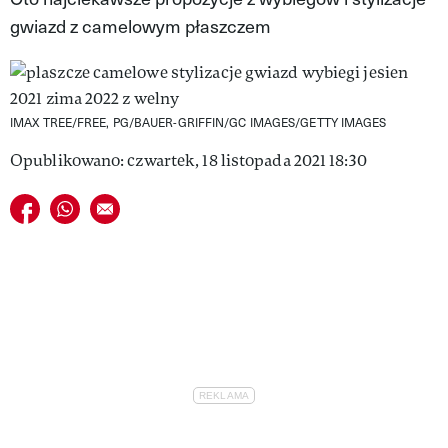
gwiazd z camelowym płaszczem
VIVA!LIFESTYLE
VIVA!MAN
VIVA!PEOPLE POWER
IMAX TREE/FREE, PG/BAUER-GRIFFIN/GC IMAGES/GETTY IMAGES
VIVA!ITAKA
Opublikowano: czwartek, 18 listopada 2021 18:30
MAGAZYN VIVA!
Udostępnij na facebook
Udostępnij na whatsapp
E-mail do przyjaciela