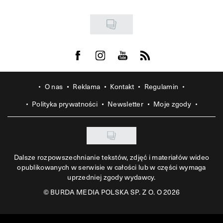
Visit us on Facebook
Visit us on Instagram
Visit us on Youtube
Visit us on Rss
O nas
Reklama
Kontakt
Regulamin
Polityka prywatności
Newsletter
Moje zgody
Dalsze rozpowszechnianie tekstów, zdjęć i materiałów wideo
opublikowanych w serwisie w całości lub w części wymaga
uprzedniej zgody wydawcy.
©
BURDA MEDIA POLSKA SP. Z O. O 2026