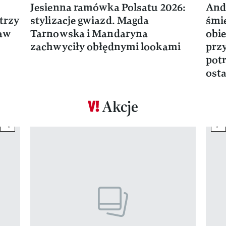
Jesienna ramówka Polsatu 2026:
And
trzy
stylizacje gwiazd. Magda
śmie
ław
Tarnowska i Mandaryna
obie
zachwyciły obłędnymi lookami
prz
potr
osta
Akcje
previous element
ne
Pokazywanie elementu 1 z 17