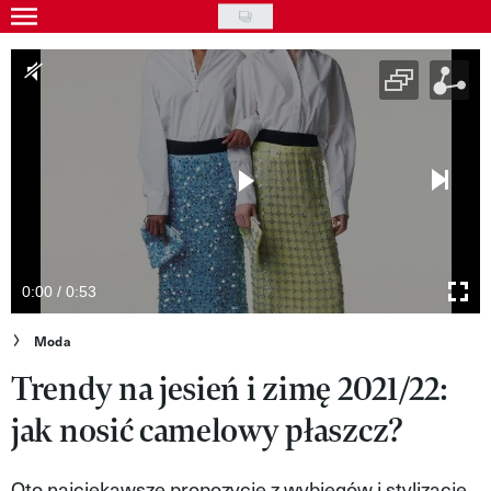
Skip
to
Gwiazdy
main
Ludzie
content
Moda
Uroda
Styl życia
Kultura
0:00 / 0:53
Wideo
Moda
Trendy na jesień i zimę 2021/22:
Nasze akcje
jak nosić camelowy płaszcz?
VIVA!ART
VIVA!MODA
Oto najciekawsze propozycje z wybiegów i stylizacje