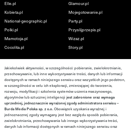
Elle.pl
Glamour.pl
Kobieta.pl
Mojegotowanie.pl
National-geographic.pl
Party.pl
Polki.pl
Przyslijprzepis.pl
Mamotoja.pl
Wizaz.pl
Cocolita.pl
Story.pl
Jakiekolwiek aktywności, w szczególności: pobieranie, zwielokrotnianie,
przechowywanie, lub inne wykorzystywanie treści, danych lub informacji
dostępnych w ramach niniejszego serwisu oraz wszystkich jego podstron,
w szczególności w celu ich eksploracji, zmierzającej do tworzenia,
rozwoju, modyfikacji i szkolenia systemów uczenia maszynowego,
algorytmów lub sztucznej inteligencji
jest zabronione oraz wymaga
uprzedniej, jednoznacznie wyrażonej zgody administratora serwisu –
Burda Media Polska sp. z o.o.
Obowiązek uzyskania wyraźnej i
jednoznacznej zgody wymagany jest bez względu sposób pobierania,
zwielokrotniania, przechowywania lub innego wykorzystywania treści,
danych lub informacji dostępnych w ramach niniejszego serwisu oraz