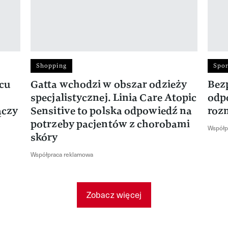
Shopping
Spor
rcu
Gatta wchodzi w obszar odzieży
Bez
specjalistycznej. Linia Care Atopic
odp
ączy
Sensitive to polska odpowiedź na
roz
potrzeby pacjentów z chorobami
Współp
skóry
Współpraca reklamowa
Zobacz więcej