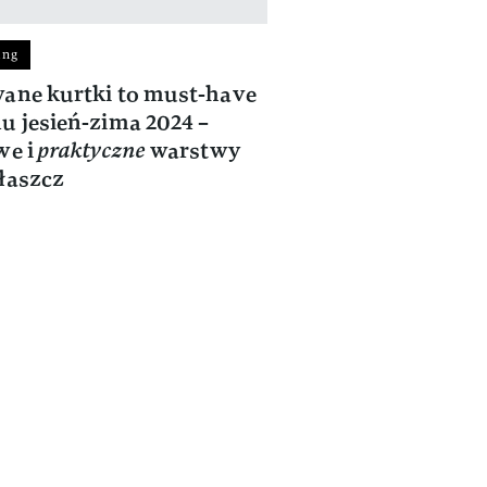
ing
ane kurtki to must-have
u jesień-zima 2024 –
we i
praktyczne
warstwy
łaszcz