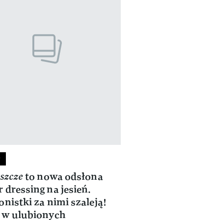
y
aszcze
to nowa odsłona
 dressing na jesień.
onistki za nimi szaleją!
 w ulubionych