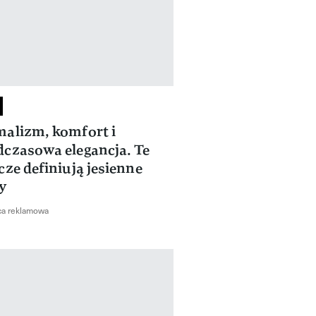
alizm, komfort i
czasowa elegancja. Te
cze definiują jesienne
y
ca reklamowa