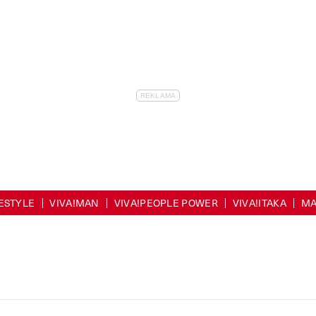
FESTYLE
VIVA!MAN
VIVA!PEOPLE POWER
VIVA!ITAKA
MA