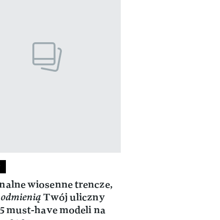
y
nalne wiosenne trencze,
e
odmienią
Twój uliczny
– 5 must-have modeli na