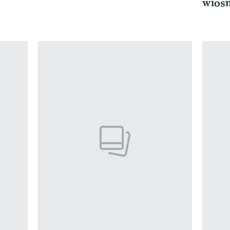
wiosn