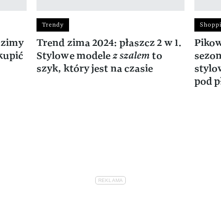
Trendy
Shopp
 zimy
Trend zima 2024: płaszcz 2 w 1.
Pikow
kupić
Stylowe modele
z szalem
to
sezon
szyk, który jest na czasie
stylo
pod p