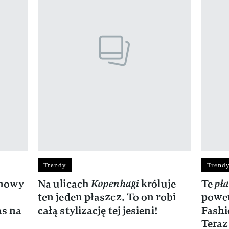
Trendy
Trend
 nowy
Na ulicach
Kopenhagi
króluje
Te
pł
ten jeden płaszcz. To on robi
power
as na
całą stylizację tej jesieni!
Fashi
Teraz