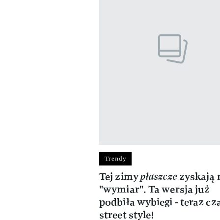
Trendy
Tej zimy
płaszcze
zyskają
"wymiar". Ta wersja już
podbiła wybiegi - teraz cz
street style!