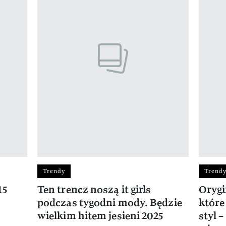
Trendy
Trend
15
Ten trencz noszą it girls
Orygi
podczas tygodni mody. Będzie
któr
wielkim hitem jesieni 2025
styl 