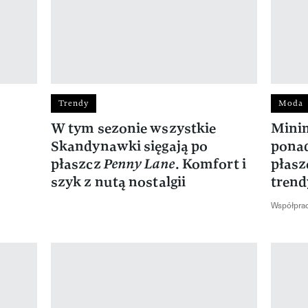
Trendy
Moda
W tym sezonie wszystkie
Minim
Skandynawki sięgają po
ponad
płaszcz
Penny Lane
. Komfort i
płasz
szyk z nutą nostalgii
trend
Współpra