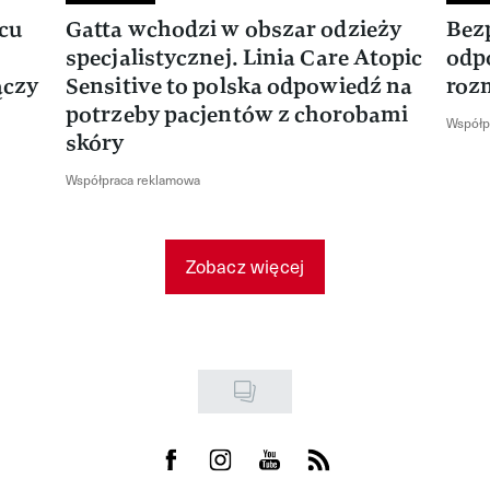
rcu
Gatta wchodzi w obszar odzieży
Bez
specjalistycznej. Linia Care Atopic
odp
ączy
Sensitive to polska odpowiedź na
roz
potrzeby pacjentów z chorobami
Współp
skóry
Współpraca reklamowa
Zobacz więcej
Visit us on Facebook
Visit us on Instagram
Visit us on Youtube
Visit us on Rss