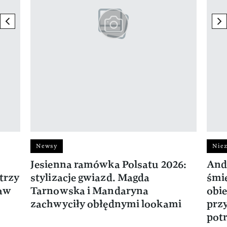
previous element
ne
Newsy
Niez
Jesienna ramówka Polsatu 2026:
And
trzy
stylizacje gwiazd. Magda
śmie
ław
Tarnowska i Mandaryna
obie
zachwyciły obłędnymi lookami
prz
potr