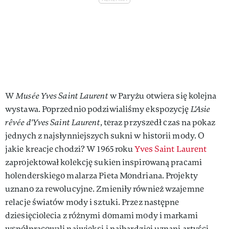
W
Musée Yves Saint Laurent
w Paryżu otwiera się kolejna
wystawa. Poprzednio podziwialiśmy ekspozycję
L'Asie
rêvée d'Yves Saint Laurent
, teraz przyszedł czas na pokaz
jednych z najsłynniejszych sukni w historii mody. O
jakie kreacje chodzi? W 1965 roku
Yves Saint Laurent
zaprojektował kolekcję sukien inspirowaną pracami
holenderskiego malarza Pieta Mondriana. Projekty
uznano za rewolucyjne. Zmieniły również wzajemne
relacje światów mody i sztuki. Przez następne
dziesięciolecia z różnymi domami mody i markami
współpracowali najwięksi i najbardziej uznani artyści