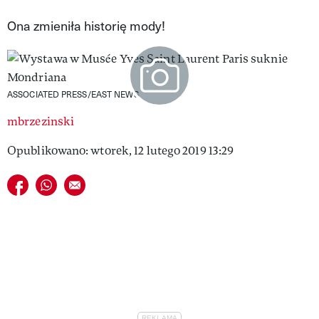
VIVA!LIFESTYLE
Ona zmieniła historię mody!
VIVA!MAN
VIVA!PEOPLE POWER
ASSOCIATED PRESS/EAST NEWS
VIVA!ITAKA
mbrzezinski
MAGAZYN VIVA!
Opublikowano: wtorek, 12 lutego 2019 13:29
Udostępnij na facebook
Udostępnij na whatsapp
E-mail do przyjaciela