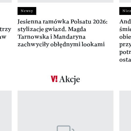
Newsy
Niez
Jesienna ramówka Polsatu 2026:
And
trzy
stylizacje gwiazd. Magda
śmie
ław
Tarnowska i Mandaryna
obie
zachwyciły obłędnymi lookami
prz
potr
osta
Akcje
Pokazywanie elementu 1 z 17