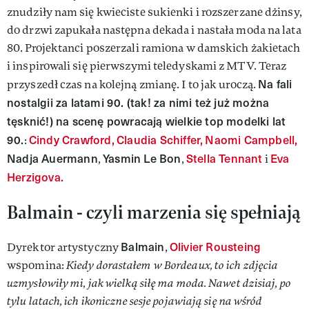
znudziły nam się kwieciste sukienki i rozszerzane dżinsy,
do drzwi zapukała następna dekada i nastała moda na lata
80. Projektanci poszerzali ramiona w damskich żakietach
i inspirowali się pierwszymi teledyskami z MTV. Teraz
Na fali
przyszedł czas na kolejną zmianę. I to jak uroczą.
nostalgii za latami 90. (tak! za nimi też już można
tęsknić!) na scenę powracają wielkie top modelki lat
90.
Cindy Crawford,
Claudia Schiffer,
Naomi Campbell,
:
Nadja Auermann
Yasmin Le Bon
Stella Tennant
Eva
,
,
i
Herzigova.
Balmain - czyli marzenia się spełniają
Balmain
Olivier Rousteing
Dyrektor artystyczny
,
wspomina:
Kiedy dorastałem w Bordeaux, to ich zdjęcia
uzmysłowiły mi, jak wielką siłę ma moda. Nawet dzisiaj, po
tylu latach, ich ikoniczne sesje pojawiają się na wśród