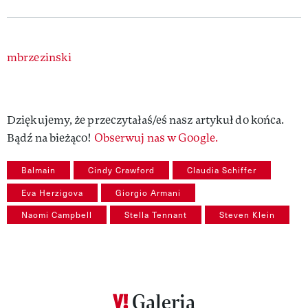
Authors
mbrzezinski
Dziękujemy, że przeczytałaś/eś nasz artykuł do końca.
Bądź na bieżąco!
Obserwuj nas w Google.
Balmain
Cindy Crawford
Claudia Schiffer
Eva Herzigova
Giorgio Armani
Naomi Campbell
Stella Tennant
Steven Klein
Galeria