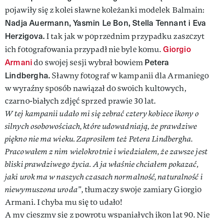
pojawiły się z kolei sławne koleżanki modelek Balmain:
Nadja Auermann, Yasmin Le Bon, Stella Tennant i Eva
Herzigova.
I tak jak w poprzednim przypadku zaszczyt
Giorgio
ich fotografowania przypadł nie byle komu.
Armani
Petera
do swojej sesji wybrał bowiem
Lindbergha.
Sławny fotograf w kampanii dla Armaniego
w wyraźny sposób nawiązał do swoich kultowych,
czarno-białych zdjęć sprzed prawie 30 lat.
W tej kampanii udało mi się zebrać cztery kobiece ikony o
silnych osobowościach, które udowadniają, że prawdziwe
piękno nie ma wieku. Zaprosiłem też Petera Lindbergha.
Pracowałem z nim wielokrotnie i wiedziałem, że zawsze jest
bliski prawdziwego życia. A ja właśnie chciałem pokazać,
jaki urok ma w naszych czasach normalność, naturalność i
niewymuszona uroda”
, tłumaczy swoje zamiary Giorgio
Armani. I chyba mu się to udało!
A my cieszmy się z powrotu wspaniałych ikon lat 90. Nie