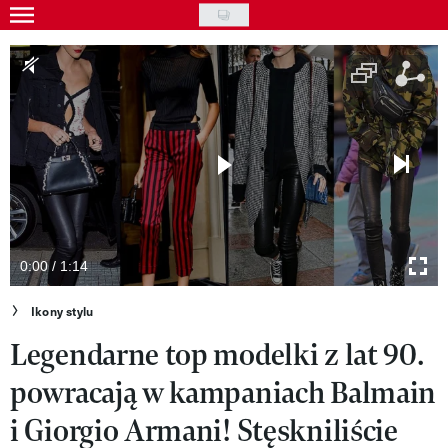
Skip
to
Gwiazdy
main
Ludzie
content
Moda
Uroda
Styl życia
Kultura
0:00 / 1:14
Wideo
Ikony stylu
Legendarne top modelki z lat 90.
Nasze akcje
powracają w kampaniach Balmain
VIVA!ART
i Giorgio Armani! Stęskniliście
VIVA!MODA