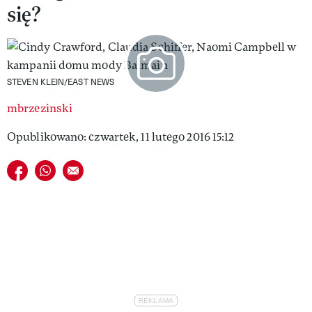
się?
VIVA!LIFESTYLE
VIVA!MAN
VIVA!PEOPLE POWER
STEVEN KLEIN/EAST NEWS
VIVA!ITAKA
mbrzezinski
MAGAZYN VIVA!
Opublikowano: czwartek, 11 lutego 2016 15:12
Udostępnij na facebook
Udostępnij na whatsapp
E-mail do przyjaciela