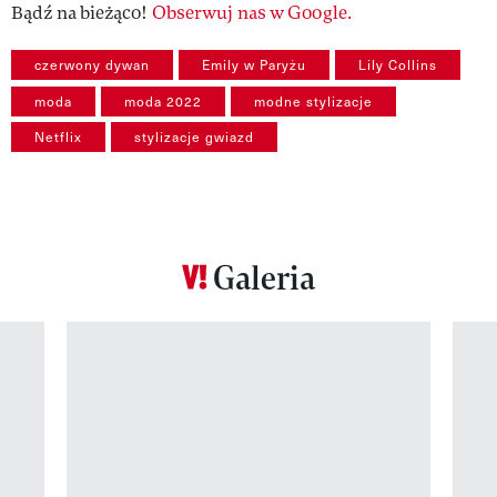
Bądź na bieżąco!
Obserwuj nas w Google.
czerwony dywan
Emily w Paryżu
Lily Collins
moda
moda 2022
modne stylizacje
Netflix
stylizacje gwiazd
Galeria
Pokazywanie elementu 1 z 12