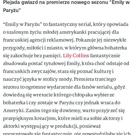
Plejada gwiazd na premierze nowego sezonu “Emily w
Paryżu”
“Emily w Paryżu” to fantastyczny serial, który opowiada
o szalonym życiu młodej amerykanki pracującej dla
francuskiej agencji reklamowej. Pokazuje jej niezwykłe
przygody, miłości i miasto, w którym główna bohaterka
się zakochuje bez pamięci.
Lily Collins
fantastycznie
zbudowała postać tytułowej Emily, która choć odstaje od
francuskich zwyczajów, stara się poznać kulturę i
nauczyć języka w stolicy mody. Premiera trzeciego
sezonu to ogromne wydarzenie dla fanów serialu, gdyż
dowiedzą się wreszcie którego chłopaka wybierze
bohaterka i czy zostaje w Paryżu czy jednak wraca do
Ameryki. Zanim tego się dowiemy, warto przyjrzeć się
przepięknym kreacjom, które mieli na sobie aktorzy i
aktorki występujący w produkcji, ponieważ
prezentowały się fantastycznie, nie powstydziłaby się ich