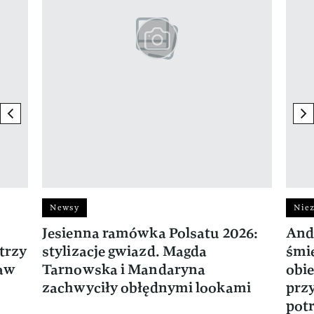
previous element
ne
Newsy
Niez
Jesienna ramówka Polsatu 2026:
And
trzy
stylizacje gwiazd. Magda
śmie
ław
Tarnowska i Mandaryna
obie
zachwyciły obłędnymi lookami
prz
potr