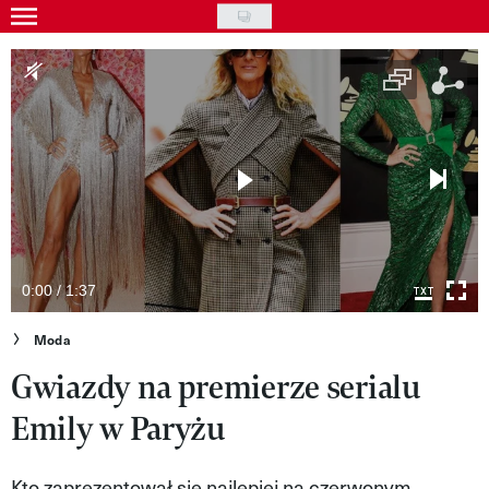
Skip
to
Gwiazdy
main
Ludzie
content
Moda
Uroda
Styl życia
Kultura
0:00 / 1:37
Wideo
Moda
Gwiazdy na premierze serialu
Nasze akcje
Emily w Paryżu
VIVA!ART
VIVA!MODA
Kto zaprezentował się najlepiej na czerwonym