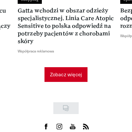
rcu
Gatta wchodzi w obszar odzieży
Bez
specjalistycznej. Linia Care Atopic
odp
ączy
Sensitive to polska odpowiedź na
roz
potrzeby pacjentów z chorobami
Współp
skóry
Współpraca reklamowa
Zobacz więcej
Visit us on Facebook
Visit us on Instagram
Visit us on Youtube
Visit us on Rss