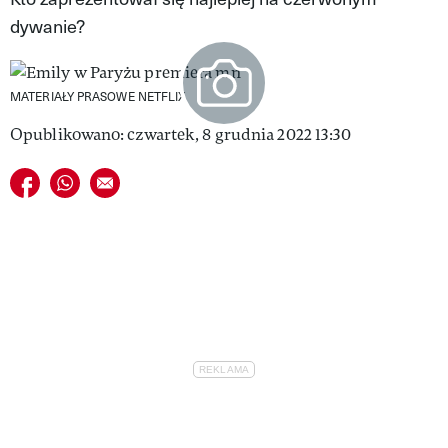
dywanie?
VIVA!LIFESTYLE
VIVA!MAN
MATERIAŁY PRASOWE NETFLIX
VIVA!PEOPLE POWER
Opublikowano: czwartek, 8 grudnia 2022 13:30
VIVA!ITAKA
Udostępnij na facebook
Udostępnij na whatsapp
E-mail do przyjaciela
MAGAZYN VIVA!