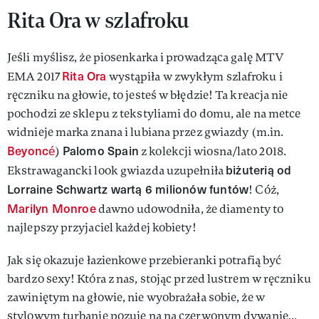
Rita Ora w szlafroku
Jeśli myślisz, że piosenkarka i prowadząca galę MTV
Rita Ora
EMA 2017
wystąpiła w zwykłym szlafroku i
ręczniku na głowie, to jesteś w błędzie! Ta kreacja nie
pochodzi ze sklepu z tekstyliami do domu, ale na metce
widnieje marka znana i lubiana przez gwiazdy (m.in.
Beyoncé
Palomo Spain
)
z kolekcji wiosna/lato 2018.
biżuterią od
Ekstrawagancki look gwiazda uzupełniła
Lorraine Schwartz wartą 6 milionów funtów
! Cóż,
Marilyn Monroe
dawno udowodniła, że diamenty to
najlepszy przyjaciel każdej kobiety!
Jak się okazuje łazienkowe przebieranki potrafią być
bardzo sexy! Która z nas, stojąc przed lustrem w ręczniku
zawiniętym na głowie, nie wyobrażała sobie, że w
stylowym turbanie pozuje na na czerwonym dywanie…