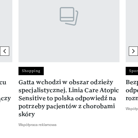
previous element
ne
Shopping
Spor
rcu
Gatta wchodzi w obszar odzieży
Bez
specjalistycznej. Linia Care Atopic
odp
ączy
Sensitive to polska odpowiedź na
roz
potrzeby pacjentów z chorobami
Współp
skóry
Współpraca reklamowa