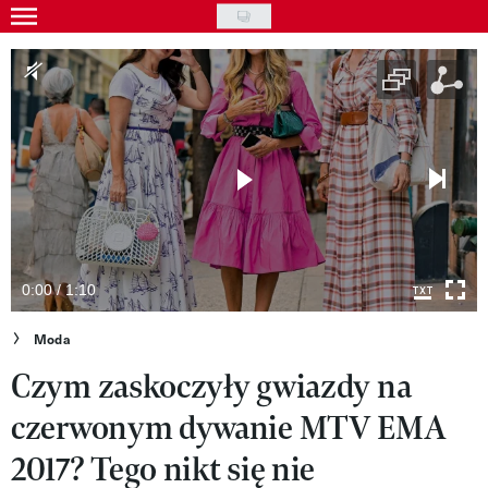
Skip
to
Gwiazdy
main
Ludzie
content
Moda
Uroda
Styl życia
Kultura
0:00 / 1:10
Wideo
Moda
Czym zaskoczyły gwiazdy na
Nasze akcje
czerwonym dywanie MTV EMA
VIVA!ART
2017? Tego nikt się nie
VIVA!MODA