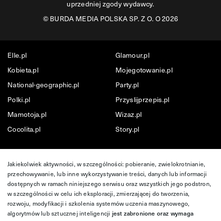
uprzedniej zgody wydawcy.
©
BURDA MEDIA POLSKA SP. Z O. O 2026
Elle.pl
Glamour.pl
Kobieta.pl
Mojegotowanie.pl
National-geographic.pl
Party.pl
Polki.pl
Przyslijprzepis.pl
Mamotoja.pl
Wizaz.pl
Cocolita.pl
Story.pl
Jakiekolwiek aktywności, w szczególności: pobieranie, zwielokrotnianie,
przechowywanie, lub inne wykorzystywanie treści, danych lub informacji
dostępnych w ramach niniejszego serwisu oraz wszystkich jego podstron,
w szczególności w celu ich eksploracji, zmierzającej do tworzenia,
rozwoju, modyfikacji i szkolenia systemów uczenia maszynowego,
algorytmów lub sztucznej inteligencji
jest zabronione oraz wymaga