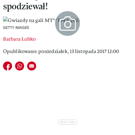
spodziewał!
VIVA!LIFESTYLE
VIVA!MAN
GETTY IMAGES
VIVA!PEOPLE POWER
Barbara Łubko
VIVA!ITAKA
Opublikowano: poniedziałek, 13 listopada 2017 12:00
MAGAZYN VIVA!
Udostępnij na facebook
Udostępnij na whatsapp
E-mail do przyjaciela