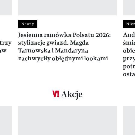
Newsy
Niez
Jesienna ramówka Polsatu 2026:
And
trzy
stylizacje gwiazd. Magda
śmie
ław
Tarnowska i Mandaryna
obie
zachwyciły obłędnymi lookami
prz
potr
osta
Akcje
Pokazywanie elementu 1 z 17