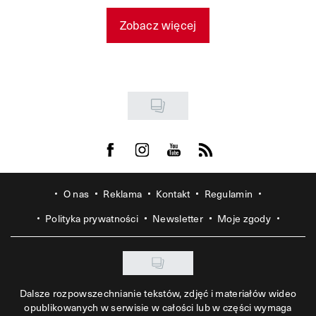
Zobacz więcej
Visit us on Facebook
Visit us on Instagram
Visit us on Youtube
Visit us on Rss
O nas
Reklama
Kontakt
Regulamin
Polityka prywatności
Newsletter
Moje zgody
Dalsze rozpowszechnianie tekstów, zdjęć i materiałów wideo
opublikowanych w serwisie w całości lub w części wymaga