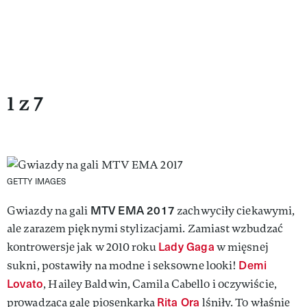
1 z 7
GETTY IMAGES
MTV EMA 2017
Gwiazdy na gali
zachwyciły ciekawymi,
ale zarazem pięknymi stylizacjami. Zamiast wzbudzać
Lady Gaga
kontrowersje jak w 2010 roku
w mięsnej
Demi
sukni, postawiły na modne i seksowne looki!
Lovato
, Hailey Baldwin, Camila Cabello i oczywiście,
Rita Ora
prowadząca galę piosenkarka
lśniły. To właśnie