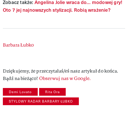
Zobacz także:
Angelina Jolie wraca do… modowej gry!
Oto 7 jej najnowszych stylizacji. Robią wrażenie?
Authors
Barbara Łubko
Dziękujemy, że przeczytałaś/eś nasz artykuł do końca.
Bądź na bieżąco!
Obserwuj nas w Google.
Demi Lovato
Rita Ora
STYLOWY RADAR BARBARY ŁUBKO