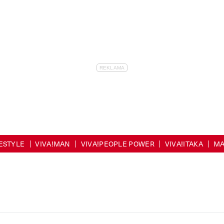
FESTYLE
VIVA!MAN
VIVA!PEOPLE POWER
VIVA!ITAKA
MA