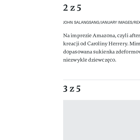
2 z 5
JOHN SALANGSANG/JANUARY IMAGES/RE
Na imprezie Amazona, czyli after
kreacji od Caroliny Herrery. Mim
dopasowana sukienka zdeformował
niezwykle dziewczęco.
3 z 5