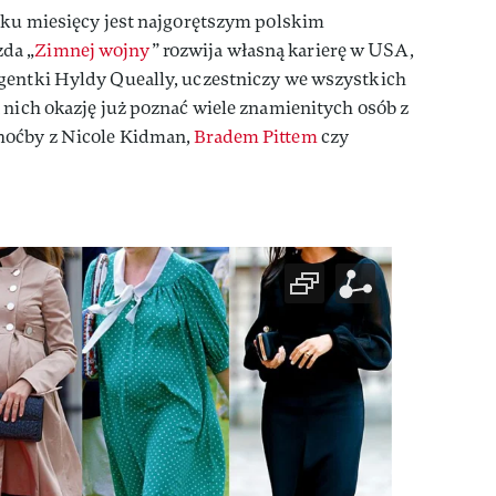
lku miesięcy jest najgorętszym polskim
da „
Zimnej wojny
” rozwija własną karierę w USA,
gentki Hyldy Queally, uczestniczy we wszystkich
 nich okazję już poznać wiele znamienitych osób z
hoćby z Nicole Kidman,
Bradem Pittem
czy