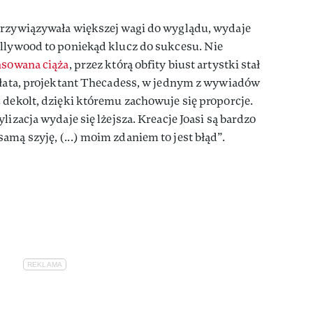
przywiązywała większej wagi do wyglądu, wydaje
ollywood to poniekąd klucz do sukcesu. Nie
sowana ciąża
, przez którą obfity biust artystki stał
Sałata, projektant Thecadess, w jednym z wywiadów
 dekolt, dzięki któremu zachowuje się proporcje.
lizacja wydaje się lżejsza. Kreacje Joasi są bardzo
mą szyję, (...) moim zdaniem to jest błąd”.