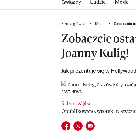
Gwiazdy
Ludzie
Moda
Strona główna
Moda
Zobaczcie os
Zobaczcie ostat
Joanny Kulig!
Jak prezentuje się w Hollywoo
EAST NEWS
Sabina Zięba
Opublikowano: wtorek, 15 styczni
Udostępnij na facebook
Udostępnij na whatsapp
E-mail do przyjaciela