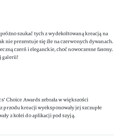
 próżno szukać tych z wydekoltowaną kreacją na
k nie prezentuje się źle na czerwonych dywanach.
ieczną czerń i eleganckie, choć nowoczesne fasony.
galerii!
tics' Choice Awards zebrała w większości
 z przodu kreacji wyeksponowały jej szczupłe
ły z kolei do aplikacji pod szyją.