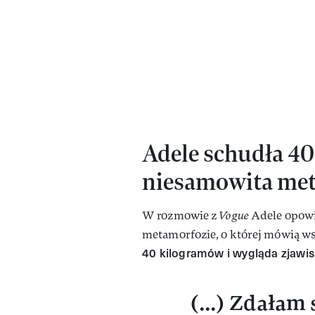
Adele schudła 4
niesamowita me
W rozmowie z
Vogue
Adele opowi
metamorfozie, o której mówią w
40 kilogramów i wygląda zjawi
(...) Zdałam