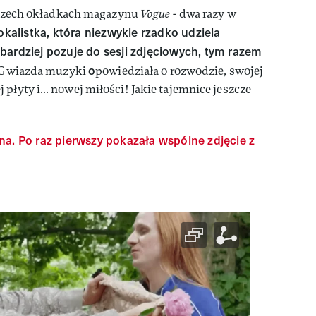
 trzech okładkach magazynu
Vogue -
dwa razy w
kalistka, która niezwykle rzadko udziela
bardziej pozuje do sesji zdjęciowych, tym razem
o
Gwiazda muzyki
powiedziała o rozwodzie, swojej
 płyty i… nowej miłości! Jakie tajemnice jeszcze
na. Po raz pierwszy pokazała wspólne zdjęcie z