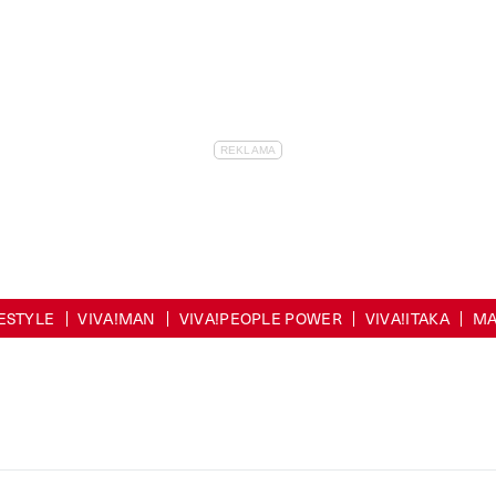
FESTYLE
VIVA!MAN
VIVA!PEOPLE POWER
VIVA!ITAKA
MA