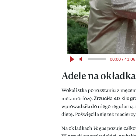
00:00 / 43:06
Adele na okładk
Wokalistka po rozstaniu z męże
Zrzuciła 40 kilo
metamorfozę.
wprowadziła do niego regularną 
dietę. Poświęciła się też macierz
Na okładkach
Vogue
pozuje całko