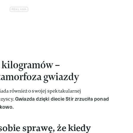
0 kilogramów –
tamorfoza gwiazdy
ada również o swojej spektakularnej
Gwiazda dzięki diecie Stir zrzuciła ponad
szyscy.
skowo.
 sobie sprawę, że kiedy