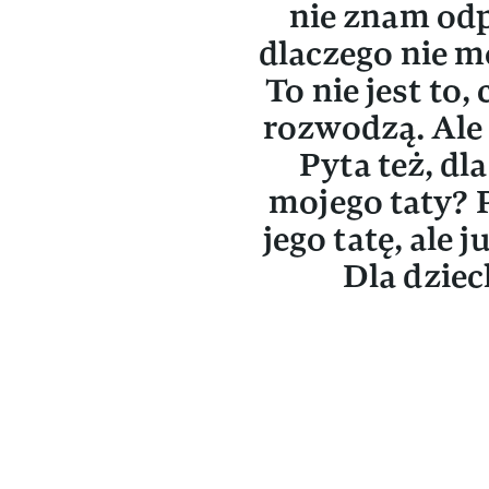
nie znam odp
dlaczego nie 
To nie jest to,
rozwodzą. Ale 
Pyta też, dl
mojego taty?
jego tatę, ale 
Dla dziec