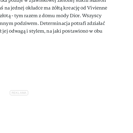
tka pozuje w zjawiskowej zielonej sukni Maison
aś na jednej okładce ma żółtą kreację od Vivienne
 złotą - tym razem z domu mody Dior. Wszyscy
omnym podziwem. Determinacja potrafi zdziałać
 jej odwagą i stylem, na jaki postawiono w obu