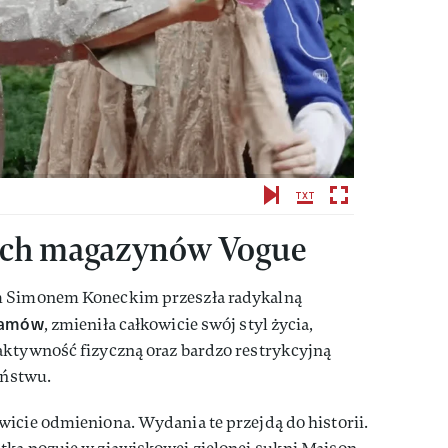
ach magazynów Vogue
m Simonem Koneckim przeszła radykalną
gramów
, zmieniła całkowicie swój styl życia,
aktywność fizyczną oraz bardzo restrykcyjną
yństwu.
wicie odmieniona. Wydania te przejdą do historii.