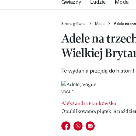
Gwiazdy
Ludzie
Moda
Strona główna
Moda
Adele na trz
Adele na trzec
Wielkiej Brytan
Te wydania przejdą do historii!
VOGUE
Aleksandra Frankowska
Opublikowano: piątek, 8 paździer
Udostępnij na facebook
Udostępnij na whatsapp
E-mail do przyjaciela