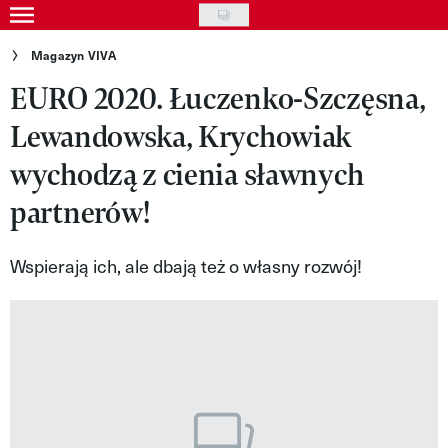
Skip
to
Gwiazdy
Magazyn VIVA
main
EURO 2020. Łuczenko-Szczęsna,
Ludzie
content
Lewandowska, Krychowiak
Moda
wychodzą z cienia sławnych
Uroda
partnerów!
Styl życia
Kultura
Wspierają ich, ale dbają też o własny rozwój!
Wideo
Nasze akcje
VIVA!ART
VIVA!MODA