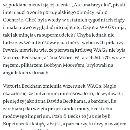
są poddane nieustającej ocenie. „Ale ona brzydka”, pisali
internauci o żonie portugalskiego obrońcy Fábio
Coentrão. Choć była wtedy w ostatnich tygodniach ciąży
i miała prawo wyglądać nie najlepiej. Czy era WAGs mija,
tak jak minęła era supermodelek? Chyba jednak nie,
ludzi zawsze interesowały partnerki wybitnych piłkarzy.
Pewnie niewielu wie, że pierwszą królową WAGs nie była
Victoria Beckham, a Tina Moore. W latach 60. i 70. wraz z
mężem, piłkarzem Bobbym Moore’em, brylowali na
angielskich salonach.
Victoria Beckham zmieniła wizerunek WAGs. Nagle
okazało się, że ludzi mniej interesowało to, ile wydawała
pieniędzy jako żona Davida Beckhama, a bardziej, ile
zarabiała jako wzięta projektantka mody, kreatorka
modowego imperium. Posh & Becks to już nie byli
Kopciuszek i książę z bajki, a partnerzy, którzy nawzajem