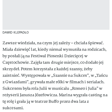
DAWID KLEPADŁO
Zawsze wiedziała, na czym jej zależy – chciała śpiewać.
Miała dziewięć lat, kiedy niemal wymusiła na rodzicach,
by posłali ją na Festiwal Piosenki Dziecięcej w
Częstochowie. Zajęła tam drugie miejsce, co dodało jej
skrzydeł. Potem korzystała z każdej szansy, żeby
zaistnieć. Występowała w „Szansie na Sukces”, w „Tańcu
z Gwiazdami”, grywała małe rólki w filmach i serialach.
Sukcesem była rola Julii w musicalu „Romeo i Julia” w
reżyserii Janusza Józefowicza. Marina wygrała casting na
tę rolę i grała ją w teatrze Buffo przez dwa lata z
sukcesami.