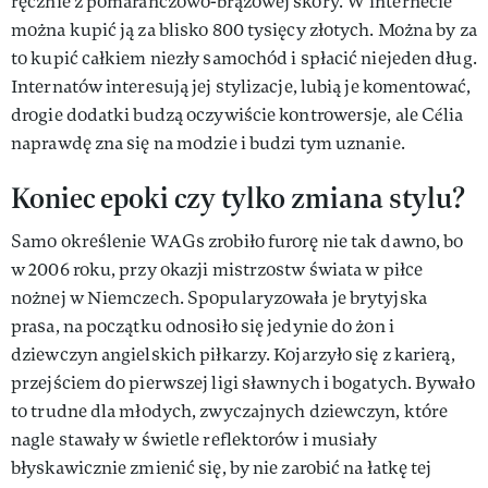
ręcznie z pomarańczowo-brązowej skóry. W internecie
można kupić ją za blisko 800 tysięcy złotych. Można by za
to kupić całkiem niezły samochód i spłacić niejeden dług.
Internatów interesują jej stylizacje, lubią je komentować,
drogie dodatki budzą oczywiście kontrowersje, ale Célia
naprawdę zna się na modzie i budzi tym uznanie.
Koniec epoki czy tylko zmiana stylu?
Samo określenie WAGs zrobiło furorę nie tak dawno, bo
w 2006 roku, przy okazji mistrzostw świata w piłce
nożnej w Niemczech. Spopularyzowała je brytyjska
prasa, na początku odnosiło się jedynie do żon i
dziewczyn angielskich piłkarzy. Kojarzyło się z karierą,
przejściem do pierwszej ligi sławnych i bogatych. Bywało
to trudne dla młodych, zwyczajnych dziewczyn, które
nagle stawały w świetle reflektorów i musiały
błyskawicznie zmienić się, by nie zarobić na łatkę tej