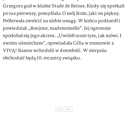
Grzegorz grał w klubie Stade de Reims. Kiedy się spotkali
po raz pierwszy, pomyślała: O mój Boże, jaki on piękny.
Próbowała zwrócić na siebie uwagę. W końcu podszedł i
powiedział: „Bonjour, mademoiselle”. Jej ogromnie
spodobał się jego akcent. „Uwiódł mnie tym, jak mówi. I
swoim uśmiechem”, opowiadała Célia w rozmowie z
VIVĄ! Razem wchodzili w dorosłość. W sierpniu
obchodzić będą 10. rocznicę związku.