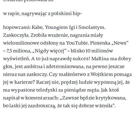
w rapie, nagrywając z polskimi hip-
hopowcami: Kabe, Youngiem Igi i Smolastym.
Zaskoczyła. Zrobiła wrażenie, nagrania miały
wielomilionowe odsłony na YouTubie. Piosenka „News”
– 7,5 miliona, „Nigdy więcej” – blisko 10 milionów
wyświetleń. A to już naprawdę sukces! MaRina ma dobry
głos, jest ambitna i zdeterminowana, na pewno jeszcze
nieraz nas zaskoczy. Czy małżeństwo z Wojtkiem pomaga
jej w karierze? Raczej nie, prędzej ludzie wypomną jej, że
ma wypasione teledyski za pieniądze męża. Jak ktoś
napisał w komentarzach: „Zawsze będzie krytykowana,
bo laski jej zazdroszczą, że tak się dobrze wżeniła”.