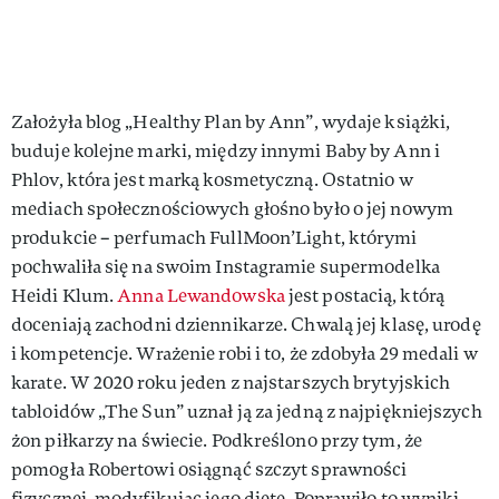
Założyła blog „Healthy Plan by Ann”, wydaje książki,
buduje kolejne marki, między innymi Baby by Ann i
Phlov, która jest marką kosmetyczną. Ostatnio w
mediach społecznościowych głośno było o jej nowym
produkcie – perfumach FullMoon’Light, którymi
pochwaliła się na swoim Instagramie supermodelka
Heidi Klum.
Anna Lewandowska
jest postacią, którą
doceniają zachodni dziennikarze. Chwalą jej klasę, urodę
i kompetencje. Wrażenie robi i to, że zdobyła 29 medali w
karate. W 2020 roku jeden z najstarszych brytyjskich
tabloidów „The Sun” uznał ją za jedną z najpiękniejszych
żon piłkarzy na świecie. Podkreślono przy tym, że
pomogła Robertowi osiągnąć szczyt sprawności
fizycznej, modyfikując jego dietę. Poprawiło to wyniki