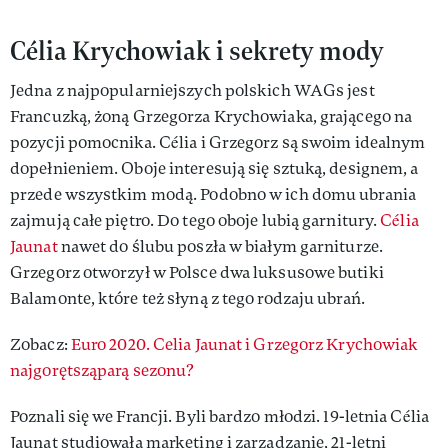
Célia Krychowiak i sekrety mody
Jedna z najpopularniejszych polskich WAGs jest
Francuzką, żoną Grzegorza Krychowiaka, grającego na
pozycji pomocnika. Célia i Grzegorz są swoim idealnym
dopełnieniem. Oboje interesują się sztuką, designem, a
przede wszystkim modą. Podobno w ich domu ubrania
zajmują całe piętro. Do tego oboje lubią garnitury.
Célia
Jaunat
nawet do ślubu poszła w białym garniturze.
Grzegorz otworzył w Polsce dwa luksusowe butiki
Balamonte, które też słyną z tego rodzaju ubrań.
Zobacz:
Euro 2020. Celia Jaunat i Grzegorz Krychowiak
najgorętsząparą sezonu?
Poznali się we Francji. Byli bardzo młodzi. 19-letnia Célia
Jaunat studiowała marketing i zarządzanie, 21-letni