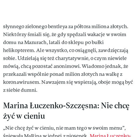
słynnego zielonego bentleya za półtora miliona złotych.
Niektórzy śmiali się, że gdy spędzali wakacje w swoim
domu na Mazurach, latali do sklepu po bułki
helikopterem. Ale wszystko, co osiągnęli, zawdzięczają
sobie. Udzielają się też charytatywnie, o czym niewiele
mówią, chcą pozostać anonimowi. Wiadomo jednak, że
przekazali wspólnie ponad milion złotych na walkę z
koronawirusem. Nawzajem się wspierają, oboje mogą być
z siebie dumni.
Marina Łuczenko-Szczęsna: Nie chcę
żyć w cieniu
„Nie chcę żyć w cieniu, nie mam tego w swoim menu”,
śpiewała MaRina w jednej z piosenek.
Marina Łuczenko-