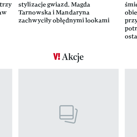
trzy
stylizacje gwiazd. Magda
śmie
ław
Tarnowska i Mandaryna
obie
zachwyciły obłędnymi lookami
prz
potr
osta
Akcje
Pokazywanie elementu 1 z 17