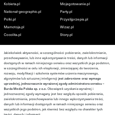
Kobieta.pl
Mojegotowanie.pl
National-geographic.pl
Party.pl
Polki.pl
Przyslijprzepis.pl
Mamotoja.pl
Wizaz.pl
Cocolita.pl
Story.pl
Jakiekolwiek aktywności, w szczególności: pobieranie, zwielokrotnianie,
przechowywanie, lub inne wykorzystywanie treści, danych lub informacji
dostępnych w ramach niniejszego serwisu oraz wszystkich jego podstron,
w szczególności w celu ich eksploracji, zmierzającej do tworzenia,
rozwoju, modyfikacji i szkolenia systemów uczenia maszynowego,
algorytmów lub sztucznej inteligencji
jest zabronione oraz wymaga
uprzedniej, jednoznacznie wyrażonej zgody administratora serwisu –
Burda Media Polska sp. z o.o.
Obowiązek uzyskania wyraźnej i
jednoznacznej zgody wymagany jest bez względu sposób pobierania,
zwielokrotniania, przechowywania lub innego wykorzystywania treści,
danych lub informacji dostępnych w ramach niniejszego serwisu oraz
wszystkich jego podstron, jak również bez względu na charakter tych
treści, danych i informacji.