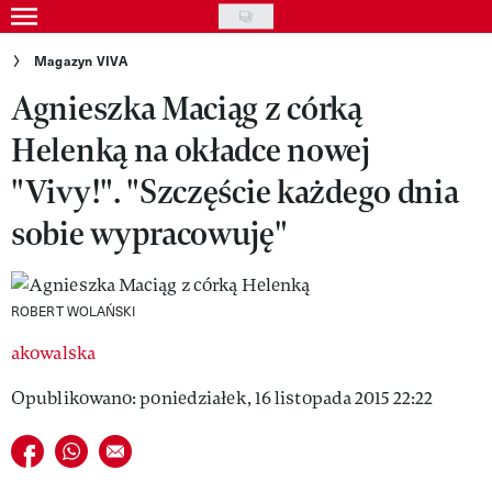
Skip
to
Gwiazdy
Magazyn VIVA
main
Agnieszka Maciąg z córką
Ludzie
content
Helenką na okładce nowej
Moda
"Vivy!". "Szczęście każdego dnia
Uroda
sobie wypracowuję"
Styl życia
Kultura
ROBERT WOLAŃSKI
Wideo
akowalska
Nasze akcje
Opublikowano: poniedziałek, 16 listopada 2015 22:22
VIVA!ART
Udostępnij na facebook
Udostępnij na whatsapp
E-mail do przyjaciela
VIVA!MODA