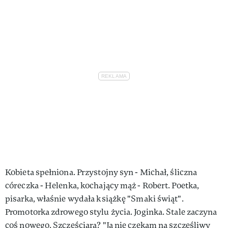
VIVA!LIFESTYLE
VIVA!MAN
VIVA!PEOPLE POWER
VIVA!ITAKA
MAGAZYN VIVA!
Kobieta spełniona. Przystojny syn - Michał, śliczna
córeczka - Helenka, kochający mąż - Robert. Poetka,
pisarka, właśnie wydała książkę "Smaki świąt".
Promotorka zdrowego stylu życia. Joginka. Stale zaczyna
coś nowego. Szczęściara? "Ja nie czekam na szczęśliwy