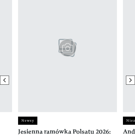
previous element
ne
Newsy
Niez
Jesienna ramówka Polsatu 2026:
And