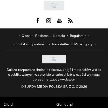
Visit us on Facebook
Visit us on Instagram
Visit us on Youtube
Visit us on Rss
O nas
Reklama
Kontakt
Regulamin
Polityka prywatności
Newsletter
Moje zgody
Dalsze rozpowszechnianie tekstów, zdjęć i materiałów wideo
opublikowanych w serwisie w całości lub w części wymaga
uprzedniej zgody wydawcy.
©
BURDA MEDIA POLSKA SP. Z O. O 2026
Elle.pl
Glamour.pl