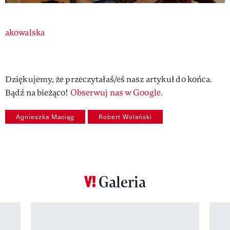
Authors
akowalska
Dziękujemy, że przeczytałaś/eś nasz artykuł do końca.
Bądź na bieżąco!
Obserwuj nas w Google.
Agnieszka Maciąg
Robert Wolański
Galeria
Pokazywanie elementu 1 z 12