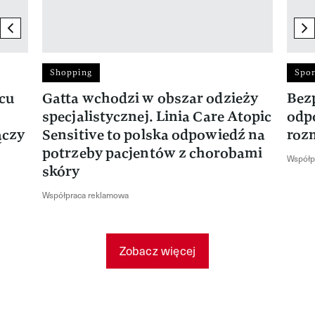
previous element
ne
Shopping
Spor
rcu
Gatta wchodzi w obszar odzieży
Bez
specjalistycznej. Linia Care Atopic
odp
ączy
Sensitive to polska odpowiedź na
roz
potrzeby pacjentów z chorobami
Współp
skóry
Współpraca reklamowa
Zobacz więcej