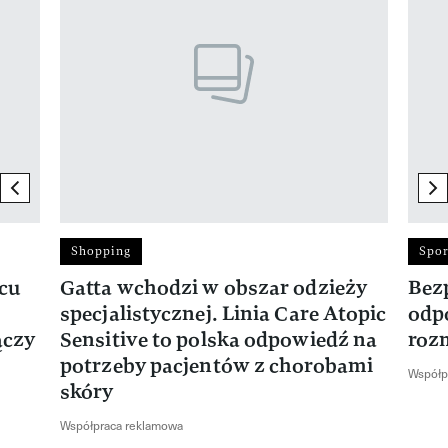
previous element
ne
Shopping
Spor
rcu
Gatta wchodzi w obszar odzieży
Bez
specjalistycznej. Linia Care Atopic
odp
ączy
Sensitive to polska odpowiedź na
roz
potrzeby pacjentów z chorobami
Współp
skóry
Współpraca reklamowa