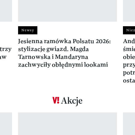
Newsy
Niez
Jesienna ramówka Polsatu 2026:
And
trzy
stylizacje gwiazd. Magda
śmie
ław
Tarnowska i Mandaryna
obie
zachwyciły obłędnymi lookami
prz
potr
osta
Akcje
Pokazywanie elementu 1 z 17