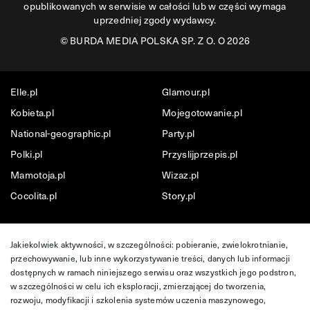
opublikowanych w serwisie w całości lub w części wymaga
uprzedniej zgody wydawcy.
©
BURDA MEDIA POLSKA SP. Z O. O 2026
Elle.pl
Glamour.pl
Kobieta.pl
Mojegotowanie.pl
National-geographic.pl
Party.pl
Polki.pl
Przyslijprzepis.pl
Mamotoja.pl
Wizaz.pl
Cocolita.pl
Story.pl
Jakiekolwiek aktywności, w szczególności: pobieranie, zwielokrotnianie,
przechowywanie, lub inne wykorzystywanie treści, danych lub informacji
dostępnych w ramach niniejszego serwisu oraz wszystkich jego podstron,
w szczególności w celu ich eksploracji, zmierzającej do tworzenia,
rozwoju, modyfikacji i szkolenia systemów uczenia maszynowego,