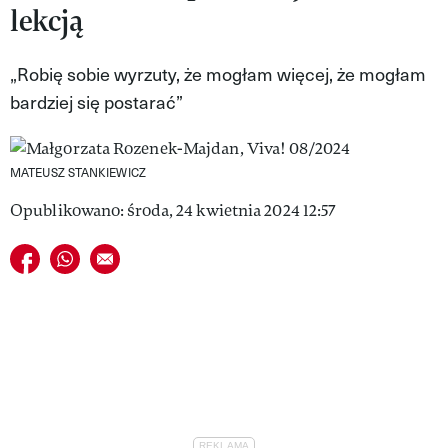
lekcją
VIVA!LIFESTYLE
VIVA!MAN
„Robię sobie wyrzuty, że mogłam więcej, że mogłam
bardziej się postarać”
VIVA!PEOPLE POWER
VIVA!ITAKA
MATEUSZ STANKIEWICZ
MAGAZYN VIVA!
Opublikowano: środa, 24 kwietnia 2024 12:57
Udostępnij na facebook
Udostępnij na whatsapp
E-mail do przyjaciela