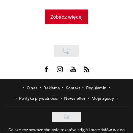
Zobacz więcej
Visit us on Facebook
Visit us on Instagram
Visit us on Youtube
Visit us on Rss
O nas
Reklama
Kontakt
Regulamin
Polityka prywatności
Newsletter
Moje zgody
Dalsze rozpowszechnianie tekstów, zdjęć i materiałów wideo