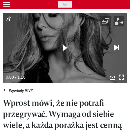
Skip
to
Gwiazdy
main
Ludzie
content
Moda
Uroda
Styl życia
Kultura
0:00 / 1:10
Wideo
Wywiady VIVY
Wprost mówi, że nie potrafi
Nasze akcje
przegrywać. Wymaga od siebie
VIVA!ART
wiele, a każda porażka jest cenną
VIVA!MODA