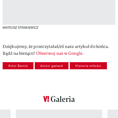
MATEUSZ STANKIEWICZ
Dziękujemy, że przeczytałaś/eś nasz artykuł do końca.
Bądź na bieżąco!
Obserwuj nas w Google.
Artur Barciś
dzieci gwiazd
Historia miłości
Galeria
Pokazywanie elementu 1 z 12