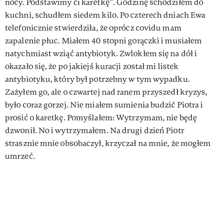
nocy. Podstawimy ci karetkę”. Godzinę schodziłem do
kuchni, schudłem siedem kilo. Po czterech dniach Ewa
telefonicznie stwierdziła, że oprócz covidu mam
zapalenie płuc. Miałem 40 stopni gorączki i musiałem
natychmiast wziąć antybiotyk. Zwlokłem się na dół i
okazało się, że po jakiejś kuracji został mi listek
antybiotyku, który był potrzebny w tym wypadku.
Zażyłem go, ale o czwartej nad ranem przyszedł kryzys,
było coraz gorzej. Nie miałem sumienia budzić Piotra i
prosić o karetkę. Pomyślałem: Wytrzymam, nie będę
dzwonił. No i wytrzymałem. Na drugi dzień Piotr
strasznie mnie obsobaczył, krzyczał na mnie, że mogłem
umrzeć.