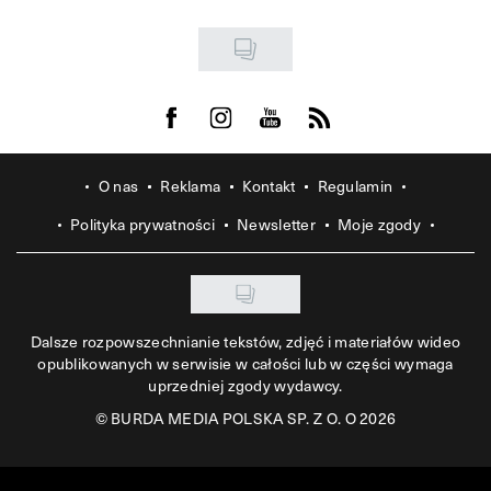
Visit us on Facebook
Visit us on Instagram
Visit us on Youtube
Visit us on Rss
O nas
Reklama
Kontakt
Regulamin
Polityka prywatności
Newsletter
Moje zgody
Dalsze rozpowszechnianie tekstów, zdjęć i materiałów wideo
opublikowanych w serwisie w całości lub w części wymaga
uprzedniej zgody wydawcy.
©
BURDA MEDIA POLSKA SP. Z O. O 2026