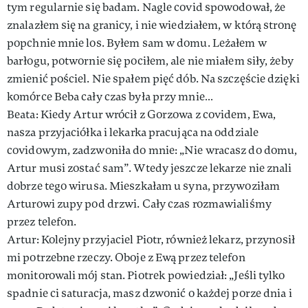
tym regularnie się badam. Nagle covid spowodował, że
znalazłem się na granicy, i nie wiedziałem, w którą stronę
popchnie mnie los. Byłem sam w domu. Leżałem w
barłogu, potwornie się pociłem, ale nie miałem siły, żeby
zmienić pościel. Nie spałem pięć dób. Na szczęście dzięki
komórce Beba cały czas była przy mnie…
Beata: Kiedy Artur wrócił z Gorzowa z covidem, Ewa,
nasza przyjaciółka i lekarka pracująca na oddziale
covidowym, zadzwoniła do mnie: „Nie wracasz do domu,
Artur musi zostać sam”. Wtedy jeszcze lekarze nie znali
dobrze tego wirusa. Mieszkałam u syna, przywoziłam
Arturowi zupy pod drzwi. Cały czas rozmawialiśmy
przez telefon.
Artur: Kolejny przyjaciel Piotr, również lekarz, przynosił
mi potrzebne rzeczy. Oboje z Ewą przez telefon
monitorowali mój stan. Piotrek powiedział: „Jeśli tylko
spadnie ci saturacja, masz dzwonić o każdej porze dnia i