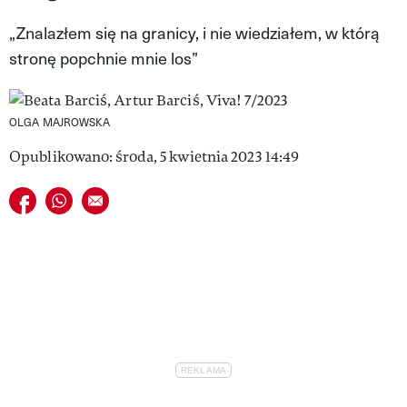
VIVA!LIFESTYLE
„Znalazłem się na granicy, i nie wiedziałem, w którą
stronę popchnie mnie los”
VIVA!MAN
VIVA!PEOPLE POWER
OLGA MAJROWSKA
VIVA!ITAKA
Opublikowano: środa, 5 kwietnia 2023 14:49
MAGAZYN VIVA!
Udostępnij na facebook
Udostępnij na whatsapp
E-mail do przyjaciela