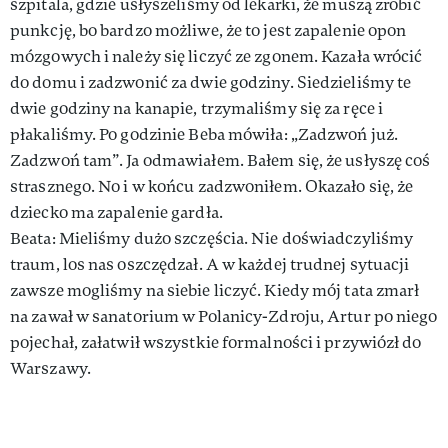
szpitala, gdzie usłyszeliśmy od lekarki, że muszą zrobić
punkcję, bo bardzo możliwe, że to jest zapalenie opon
mózgowych i należy się liczyć ze zgonem. Kazała wrócić
do domu i zadzwonić za dwie godziny. Siedzieliśmy te
dwie godziny na kanapie, trzymaliśmy się za ręce i
płakaliśmy. Po godzinie Beba mówiła: „Zadzwoń już.
Zadzwoń tam”. Ja odmawiałem. Bałem się, że usłyszę coś
strasznego. No i w końcu zadzwoniłem. Okazało się, że
dziecko ma zapalenie gardła.
Beata: Mieliśmy dużo szczęścia. Nie doświadczyliśmy
traum, los nas oszczędzał. A w każdej trudnej sytuacji
zawsze mogliśmy na siebie liczyć. Kiedy mój tata zmarł
na zawał w sanatorium w Polanicy-Zdroju, Artur po niego
pojechał, załatwił wszystkie formalności i przywiózł do
Warszawy.