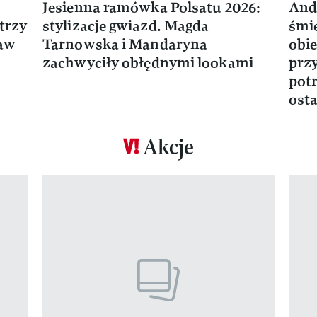
Jesienna ramówka Polsatu 2026:
And
trzy
stylizacje gwiazd. Magda
śmie
ław
Tarnowska i Mandaryna
obie
zachwyciły obłędnymi lookami
prz
potr
osta
Akcje
Pokazywanie elementu 1 z 17