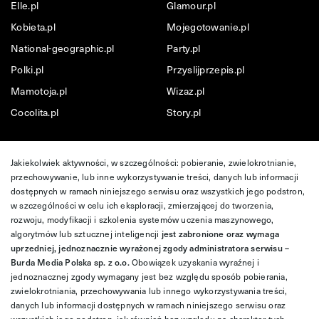
Elle.pl
Glamour.pl
Kobieta.pl
Mojegotowanie.pl
National-geographic.pl
Party.pl
Polki.pl
Przyslijprzepis.pl
Mamotoja.pl
Wizaz.pl
Cocolita.pl
Story.pl
Jakiekolwiek aktywności, w szczególności: pobieranie, zwielokrotnianie,
przechowywanie, lub inne wykorzystywanie treści, danych lub informacji
dostępnych w ramach niniejszego serwisu oraz wszystkich jego podstron,
w szczególności w celu ich eksploracji, zmierzającej do tworzenia,
rozwoju, modyfikacji i szkolenia systemów uczenia maszynowego,
algorytmów lub sztucznej inteligencji
jest zabronione oraz wymaga
uprzedniej, jednoznacznie wyrażonej zgody administratora serwisu –
Burda Media Polska sp. z o.o.
Obowiązek uzyskania wyraźnej i
jednoznacznej zgody wymagany jest bez względu sposób pobierania,
zwielokrotniania, przechowywania lub innego wykorzystywania treści,
danych lub informacji dostępnych w ramach niniejszego serwisu oraz
wszystkich jego podstron, jak również bez względu na charakter tych