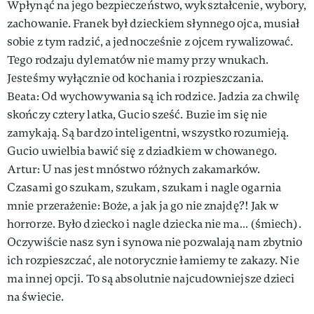
Wpłynąć na jego bezpieczeństwo, wykształcenie, wybory,
zachowanie. Franek był dzieckiem słynnego ojca, musiał
sobie z tym radzić, a jednocześnie z ojcem rywalizować.
Tego rodzaju dylematów nie mamy przy wnukach.
Jesteśmy wyłącznie od kochania i rozpieszczania.
Beata: Od wychowywania są ich rodzice. Jadzia za chwilę
skończy cztery latka, Gucio sześć. Buzie im się nie
zamykają. Są bardzo inteligentni, wszystko rozumieją.
Gucio uwielbia bawić się z dziadkiem w chowanego.
Artur: U nas jest mnóstwo różnych zakamarków.
Czasami go szukam, szukam, szukam i nagle ogarnia
mnie przerażenie: Boże, a jak ja go nie znajdę?! Jak w
horrorze. Było dziecko i nagle dziecka nie ma… (śmiech).
Oczywiście nasz syn i synowa nie pozwalają nam zbytnio
ich rozpieszczać, ale notorycznie łamiemy te zakazy. Nie
ma innej opcji. To są absolutnie najcudowniejsze dzieci
na świecie.