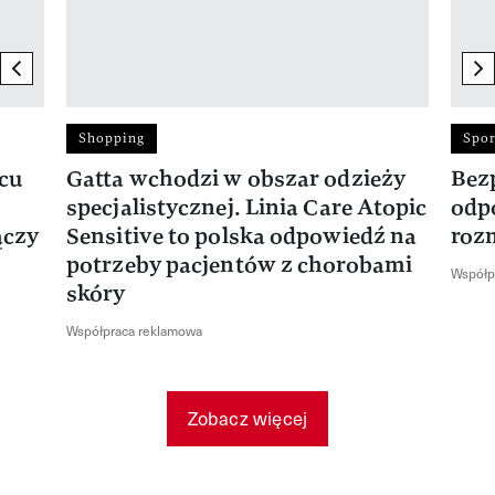
previous element
ne
Shopping
Spor
rcu
Gatta wchodzi w obszar odzieży
Bez
specjalistycznej. Linia Care Atopic
odp
ączy
Sensitive to polska odpowiedź na
roz
potrzeby pacjentów z chorobami
Współp
skóry
Współpraca reklamowa
Zobacz więcej