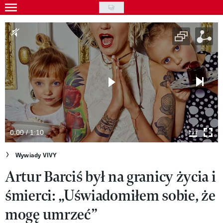
Skip
to
Gwiazdy
main
Ludzie
content
Moda
Uroda
Styl życia
Kultura
0:00 / 1:10
Wideo
Wywiady VIVY
Artur Barciś był na granicy życia i
Nasze akcje
śmierci: „Uświadomiłem sobie, że
VIVA!ART
mogę umrzeć”
VIVA!MODA