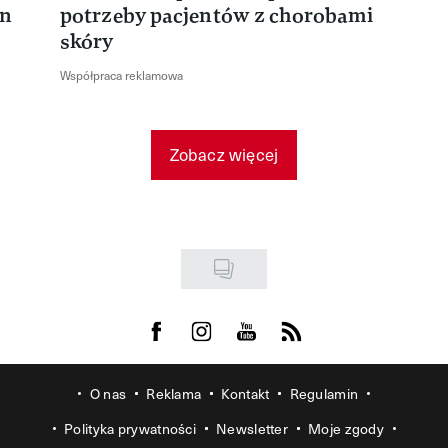
en
potrzeby pacjentów z chorobami
skóry
Współpraca reklamowa
Zobacz więcej
Visit us on Facebook
Visit us on Instagram
Visit us on Youtube
Visit us on Rss
O nas
Reklama
Kontakt
Regulamin
Polityka prywatności
Newsletter
Moje zgody