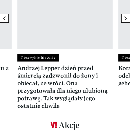
previous element
ne
Niezwykłe historie
Niez
ku z
Andrzej Lepper dzień przed
Kora
śmiercią zadzwonił do żony i
odch
obiecał, że wróci. Ona
gehe
przygotowała dla niego ulubioną
potrawę. Tak wyglądały jego
ostatnie chwile
Akcje