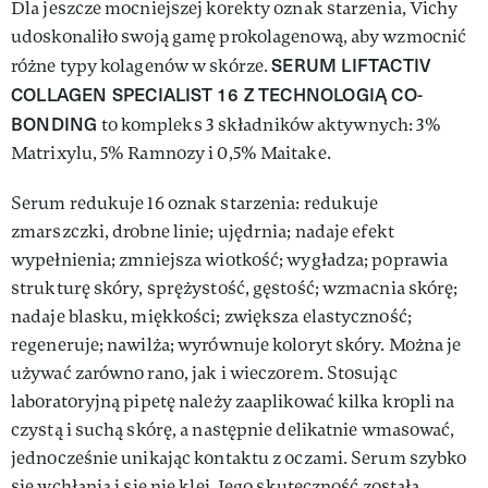
Dla jeszcze mocniejszej korekty oznak starzenia, Vichy
udoskonaliło swoją gamę prokolagenową, aby wzmocnić
SERUM LIFTACTIV
różne typy kolagenów w skórze.
COLLAGEN SPECIALIST 16 Z TECHNOLOGIĄ CO-
BONDING
to kompleks 3 składników aktywnych: 3%
Matrixylu, 5% Ramnozy i 0,5% Maitake.
Serum redukuje 16 oznak starzenia: redukuje
zmarszczki, drobne linie; ujędrnia; nadaje efekt
wypełnienia; zmniejsza wiotkość; wygładza; poprawia
strukturę skóry, sprężystość, gęstość; wzmacnia skórę;
nadaje blasku, miękkości; zwiększa elastyczność;
regeneruje; nawilża; wyrównuje koloryt skóry. Można je
używać zarówno rano, jak i wieczorem. Stosując
laboratoryjną pipetę należy zaaplikować kilka kropli na
czystą i suchą skórę, a następnie delikatnie wmasować,
jednocześnie unikając kontaktu z oczami. Serum szybko
się wchłania i się nie klei. Jego skuteczność została