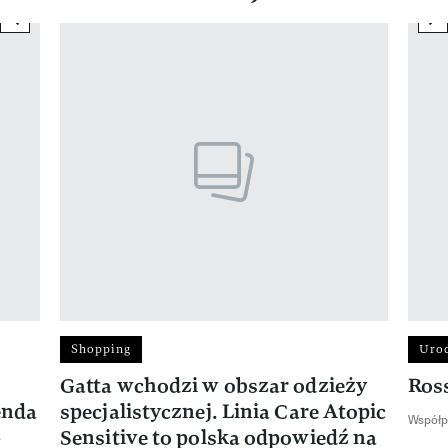
previous element
ne
Pokazywanie elementu 1 z 17
Shopping
Uro
Gatta wchodzi w obszar odzieży
Ros
enda
specjalistycznej. Linia Care Atopic
Współp
-
Sensitive to polska odpowiedź na