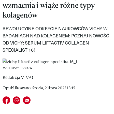
wzmacnia i wiąże różne typy
VIVA!LIFESTYLE
kolagenów
VIVA!MAN
REWOLUCYJNE ODKRYCIE NAUKOWCÓW VICHY W
VIVA!PEOPLE POWER
BADANIACH NAD KOLAGENEM: POZNAJ NOWOŚĆ
VIVA!ITAKA
OD VICHY: SERUM LIFTACTIV COLLAGEN
SPECIALIST 16!
MAGAZYN VIVA!
MATERIAŁY PRASOWE
Redakcja VIVA!
Opublikowano: środa, 2 lipca 2025 13:15
Udostępnij na facebook
Udostępnij na whatsapp
E-mail do przyjaciela