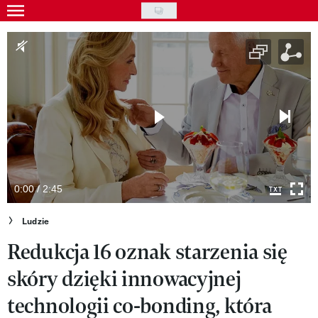
Skip
to
Gwiazdy
main
Ludzie
content
Moda
Uroda
Styl życia
Kultura
0:00 / 2:45
Wideo
Ludzie
Redukcja 16 oznak starzenia się
Nasze akcje
skóry dzięki innowacyjnej
VIVA!ART
technologii co-bonding, która
VIVA!MODA