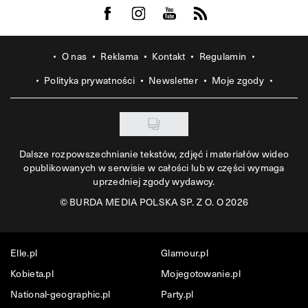
Visit us on Facebook
Visit us on Instagram
Visit us on Youtube
Visit us on Rss
O nas
Reklama
Kontakt
Regulamin
Polityka prywatności
Newsletter
Moje zgody
Dalsze rozpowszechnianie tekstów, zdjęć i materiałów wideo
opublikowanych w serwisie w całości lub w części wymaga
uprzedniej zgody wydawcy.
©
BURDA MEDIA POLSKA SP. Z O. O 2026
Elle.pl
Glamour.pl
Kobieta.pl
Mojegotowanie.pl
National-geographic.pl
Party.pl