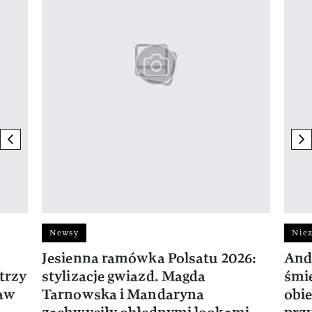
previous element
ne
Newsy
Niez
Jesienna ramówka Polsatu 2026:
And
trzy
stylizacje gwiazd. Magda
śmie
ław
Tarnowska i Mandaryna
obie