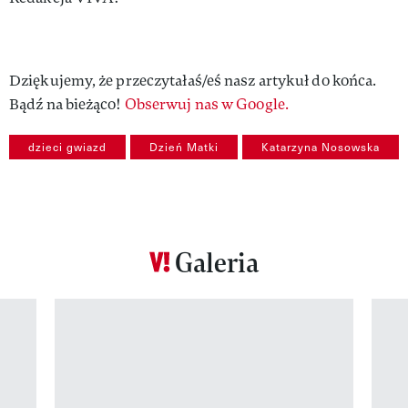
Authors
Dziękujemy, że przeczytałaś/eś nasz artykuł do końca.
Bądź na bieżąco!
Obserwuj nas w Google.
dzieci gwiazd
Dzień Matki
Katarzyna Nosowska
Galeria
Pokazywanie elementu 1 z 12