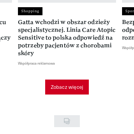
Shopping
Spor
rcu
Gatta wchodzi w obszar odzieży
Bez
specjalistycznej. Linia Care Atopic
odp
ączy
Sensitive to polska odpowiedź na
roz
potrzeby pacjentów z chorobami
Współp
skóry
Współpraca reklamowa
Zobacz więcej