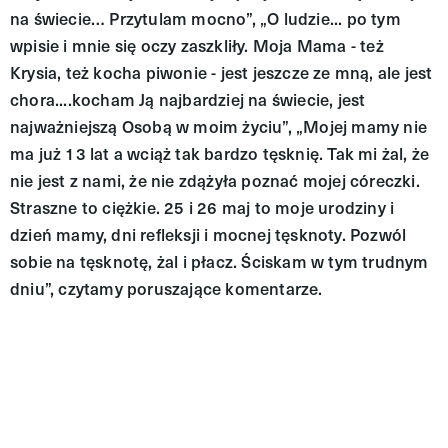
na świecie… Przytulam mocno”, „O ludzie... po tym
wpisie i mnie się oczy zaszkliły. Moja Mama - też
Krysia, też kocha piwonie - jest jeszcze ze mną, ale jest
chora....kocham Ją najbardziej na świecie, jest
najważniejszą Osobą w moim życiu”, „Mojej mamy nie
ma już 13 lat a wciąż tak bardzo tęsknię. Tak mi żal, że
nie jest z nami, że nie zdążyła poznać mojej córeczki.
Straszne to ciężkie. 25 i 26 maj to moje urodziny i
dzień mamy, dni refleksji i mocnej tęsknoty. Pozwól
sobie na tęsknotę, żal i płacz. Ściskam w tym trudnym
dniu”, czytamy poruszające komentarze.