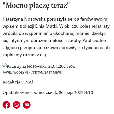
"Mocno płaczę teraz"
VIVA!LIFESTYLE
VIVA!MAN
Katarzyna Nosowska poruszyła serca fanów swoim
wpisem z okazji Dnia Matki. W obliczu bolesnej straty
VIVA!PEOPLE POWER
wróciła do wspomnień o ukochanej mamie, dzieląc
VIVA!ITAKA
się intymnym obrazem miłości i żałoby. Archiwalne
zdjęcie i przejmujące słowa sprawiły, że tysiące osób
MAGAZYN VIVA!
zapłakały razem z nią.
PAWEL WODZYNSKI/DDTVN/EAST NEWS
Redakcja VIVA!
Opublikowano: poniedziałek, 26 maja 2025 14:30
Udostępnij na facebook
Udostępnij na whatsapp
E-mail do przyjaciela