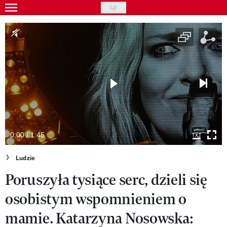
Skip
to
Gwiazdy
main
Ludzie
content
Moda
Uroda
Styl życia
Kultura
0:00 / 1:45
Wideo
Ludzie
Poruszyła tysiące serc, dzieli się
Nasze akcje
osobistym wspomnieniem o
VIVA!ART
mamie. Katarzyna Nosowska:
VIVA!MODA