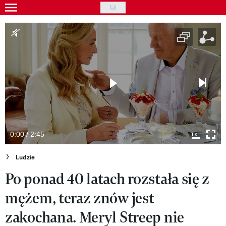
Skip
to
Gwiazdy
main
Ludzie
content
Moda
Uroda
Styl życia
Kultura
0:00 / 2:45
Wideo
Ludzie
Po ponad 40 latach rozstała się z
Nasze akcje
mężem, teraz znów jest
VIVA!ART
zakochana. Meryl Streep nie
VIVA!MODA