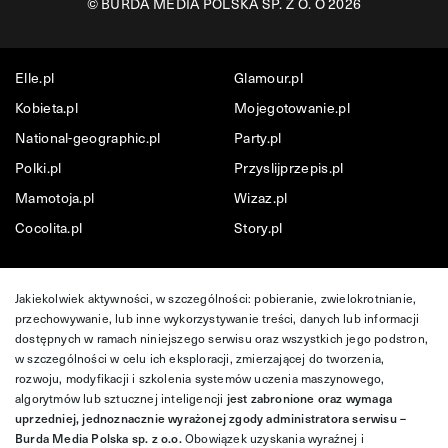
©
BURDA MEDIA POLSKA SP. Z O. O 2026
Elle.pl
Glamour.pl
Kobieta.pl
Mojegotowanie.pl
National-geographic.pl
Party.pl
Polki.pl
Przyslijprzepis.pl
Mamotoja.pl
Wizaz.pl
Cocolita.pl
Story.pl
Jakiekolwiek aktywności, w szczególności: pobieranie, zwielokrotnianie,
przechowywanie, lub inne wykorzystywanie treści, danych lub informacji
dostępnych w ramach niniejszego serwisu oraz wszystkich jego podstron,
w szczególności w celu ich eksploracji, zmierzającej do tworzenia,
rozwoju, modyfikacji i szkolenia systemów uczenia maszynowego,
algorytmów lub sztucznej inteligencji
jest zabronione oraz wymaga
uprzedniej, jednoznacznie wyrażonej zgody administratora serwisu –
Burda Media Polska sp. z o.o.
Obowiązek uzyskania wyraźnej i