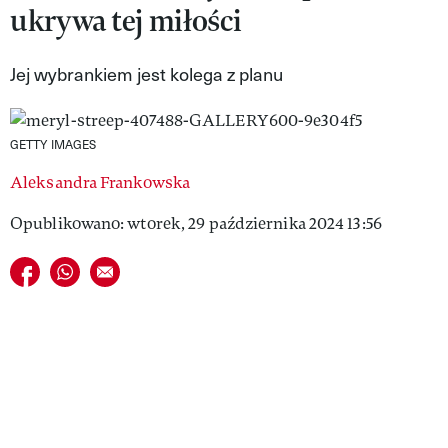
ukrywa tej miłości
VIVA!LIFESTYLE
VIVA!MAN
Jej wybrankiem jest kolega z planu
VIVA!PEOPLE POWER
GETTY IMAGES
VIVA!ITAKA
Aleksandra Frankowska
MAGAZYN VIVA!
Opublikowano: wtorek, 29 października 2024 13:56
Udostępnij na facebook
Udostępnij na whatsapp
E-mail do przyjaciela