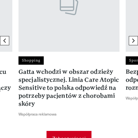
previous element
ne
Shopping
Spor
rcu
Gatta wchodzi w obszar odzieży
Bez
specjalistycznej. Linia Care Atopic
odp
ączy
Sensitive to polska odpowiedź na
roz
potrzeby pacjentów z chorobami
Współp
skóry
Współpraca reklamowa