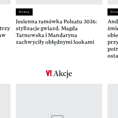
Newsy
Niez
Jesienna ramówka Polsatu 2026:
And
trzy
stylizacje gwiazd. Magda
śmie
ław
Tarnowska i Mandaryna
obie
zachwyciły obłędnymi lookami
prz
potr
osta
Akcje
Pokazywanie elementu 1 z 17