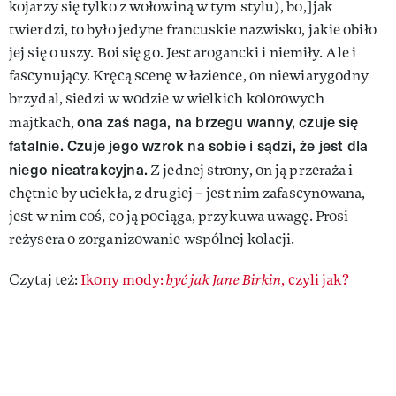
kojarzy się tylko z wołowiną w tym stylu), bo,]jak
twierdzi, to było jedyne francuskie nazwisko, jakie obiło
jej się o uszy. Boi się go. Jest arogancki i niemiły. Ale i
fascynujący. Kręcą scenę w łazience, on niewiarygodny
brzydal, siedzi w wodzie w wielkich kolorowych
ona zaś naga, na brzegu wanny, czuje się
majtkach,
fatalnie. Czuje jego wzrok na sobie i sądzi, że jest dla
niego nieatrakcyjna.
Z jednej strony, on ją przeraża i
chętnie by uciekła, z drugiej – jest nim zafascynowana,
jest w nim coś, co ją pociąga, przykuwa uwagę. Prosi
reżysera o zorganizowanie wspólnej kolacji.
Czytaj też:
Ikony mody:
być jak Jane Birkin
, czyli jak?