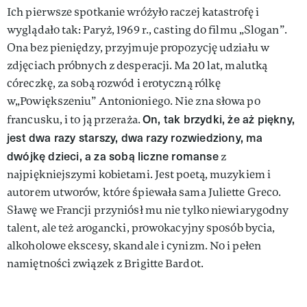
Ich pierwsze spotkanie wróżyło raczej katastrofę i
wyglądało tak: Paryż, 1969 r., casting do filmu „Slogan”.
Ona bez pieniędzy, przyjmuje propozycję udziału w
zdjęciach próbnych z desperacji. Ma 20 lat, malutką
córeczkę, za sobą rozwód i erotyczną rólkę
w„Powiększeniu” Antonioniego. Nie zna słowa po
On, tak brzydki, że aż piękny,
francusku, i to ją przeraża.
jest dwa razy starszy, dwa razy rozwiedziony, ma
dwójkę dzieci, a za sobą liczne romanse
z
najpiękniejszymi kobietami. Jest poetą, muzykiem i
autorem utworów, które śpiewała sama Juliette Greco.
Sławę we Francji przyniósł mu nie tylko niewiarygodny
talent, ale też arogancki, prowokacyjny sposób bycia,
alkoholowe ekscesy, skandale i cynizm. No i pełen
namiętności związek z Brigitte Bardot.