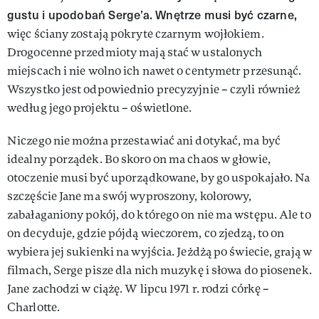
gustu i upodobań Serge’a. Wnętrze musi być czarne,
więc ściany zostają pokryte czarnym wojłokiem.
Drogocenne przedmioty mają stać w ustalonych
miejscach i nie wolno ich nawet o centymetr przesunąć.
Wszystko jest odpowiednio precyzyjnie – czyli również
według jego projektu – oświetlone.
Niczego nie można przestawiać ani dotykać, ma być
idealny porządek. Bo skoro on ma chaos w głowie,
otoczenie musi być uporządkowane, by go uspokajało. Na
szczęście Jane ma swój wyproszony, kolorowy,
zabałaganiony pokój, do którego on nie ma wstępu. Ale to
on decyduje, gdzie pójdą wieczorem, co zjedzą, to on
wybiera jej sukienki na wyjścia. Jeżdżą po świecie, grają w
filmach, Serge pisze dla nich muzykę i słowa do piosenek.
Jane zachodzi w ciążę. W lipcu 1971 r. rodzi córkę –
Charlotte.