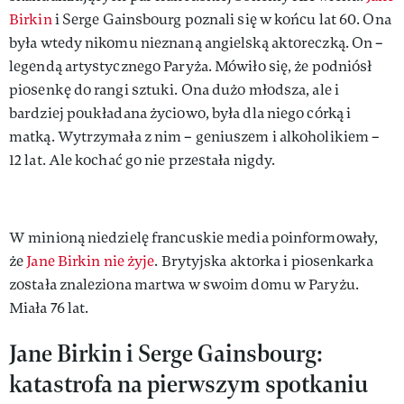
Birkin
i Serge Gainsbourg poznali się w końcu lat 60. Ona
była wtedy nikomu nieznaną angielską aktoreczką. On –
legendą artystycznego Paryża. Mówiło się, że podniósł
piosenkę do rangi sztuki. Ona dużo młodsza, ale i
bardziej poukładana życiowo, była dla niego córką i
matką. Wytrzymała z nim – geniuszem i alkoholikiem –
12 lat. Ale kochać go nie przestała nigdy.
W minioną niedzielę francuskie media poinformowały,
że
Jane Birkin nie żyje
. Brytyjska aktorka i piosenkarka
została znaleziona martwa w swoim domu w Paryżu.
Miała 76 lat.
Jane Birkin i Serge Gainsbourg:
katastrofa na pierwszym spotkaniu