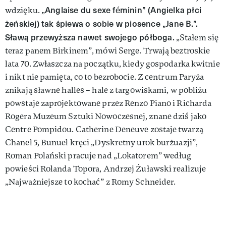
Anglaise du sexe féminin” (Angielka płci
wdzięku. „
żeńskiej) tak śpiewa o sobie w piosence „Jane B.”.
Sławą przewyższa nawet swojego półboga.
„Stałem się
teraz panem Birkinem”, mówi Serge. Trwają beztroskie
lata 70. Zwłaszcza na początku, kiedy gospodarka kwitnie
i nikt nie pamięta, co to bezrobocie. Z centrum Paryża
znikają sławne halles – hale z targowiskami, w pobliżu
powstaje zaprojektowane przez Renzo Piano i Richarda
Rogera Muzeum Sztuki Nowoczesnej, znane dziś jako
Centre Pompidou. Catherine Deneuve zostaje twarzą
Chanel 5, Bunuel kręci „Dyskretny urok burżuazji”,
Roman Polański pracuje nad „Lokatorem” według
powieści Rolanda Topora, Andrzej Żuławski realizuje
„Najważniejsze to kochać” z Romy Schneider.