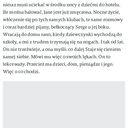
nieraz musi uciekać w środku nocy z dziećmi do hotelu.
Ile można balować, Jane jest już zmęczona. Nocne życie,
włóczenie się po tych samych klubach, te same rozmowy
i coraz bardziej pijany, bełkoczący Serge u jej boku.
Wracają do domu rano, kiedy dziewczynki wychodzą do
szkoły, a oni z trudem trzymają się na nogach. I tak od lat.
On nie trzeźwieje, a ona myśli: co dalej Staje się cieniem
samej siebie. Mówi mu więc o swoich lękach. On to
lekceważy. Przecież ma dzieci, dom, pieniądze i jego.
Więc o co chodzi.