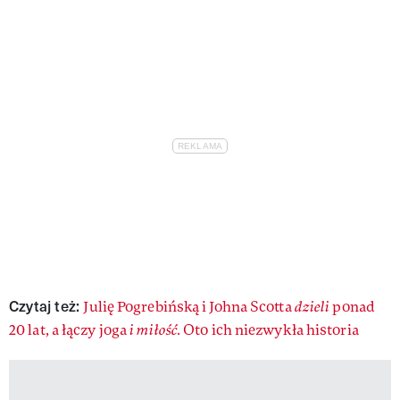
Czytaj też:
Julię Pogrebińską i Johna Scotta
dzieli
ponad
20 lat, a łączy joga
i miłość.
Oto ich niezwykła historia