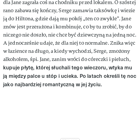
dla Jane zagrała coś na chodniku przed lokalem. O szóstej
rano zabawa się kończy, Serge zamawia taksówkę i wiezie
ją do Hiltona, gdzie dają mu pokój „ten co zwykle”. Jane
znów jest przerażona i kombinuje, co by tu zrobić, by do
niczego nie doszło, nie chce być dziewczyną na jedną noc.
A jednocześnie udaje, że dla niej to normalne. Znika więc
w łazience na długo, a kiedy wychodzi, Serge, zmożony
alkoholem, śpi. Jane, zanim wróci do córeczki i pieluch,
kupuje płytę, której słuchali tego wieczoru, wtyka mu
ją między palce u stóp i ucieka. Po latach określi tę noc
jako najbardziej romantyczną w jej życiu.