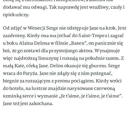
dodawać mu odwagi. Tak naprawdę jest wrażliwy, czuły i
opiekuńczy.
Od zdjęć w Wenecji Serge nie odstępuje Jane na krok. Jest
zazdrosny. Kiedy ona ma jechać do Saint-Tropez i zagrać
u boku Alaina Delona w filmie „Basen”, on panicznie się
boi, że go zostawi dla przystojnego aktora. Wynajmuje
więc najdroższą limuzynę i ruszają na południe razem. Z
małą Kate, córką Jane. Delon okazuje się gburem. Serge
wraca do Paryża. Jane nie zdąży się z nim pożegnać,
biegnie za ruszającym z peronu pociągiem. Kiedy wróci
do hotelu, na lustrze znajdzie narysowane czerwoną
szminką serce i wyznanie „Je t’aime, je t’aime, je t’aime”.
Jane też jest zakochana.