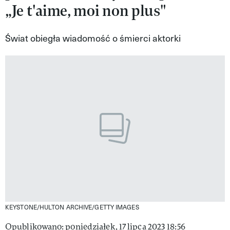
„Je t'aime, moi non plus"
VIVA!LIFESTYLE
VIVA!MAN
Świat obiegła wiadomość o śmierci aktorki
VIVA!PEOPLE POWER
VIVA!ITAKA
MAGAZYN VIVA!
KEYSTONE/HULTON ARCHIVE/GETTY IMAGES
Opublikowano: poniedziałek, 17 lipca 2023 18:56