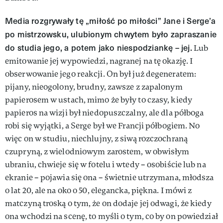
Media rozgrywały tę „miłość po miłości” Jane i Serge’a
po mistrzowsku, ulubionym chwytem było zapraszanie
do studia jego, a potem jako niespodziankę – jej.
Lub
emitowanie jej wypowiedzi, nagranej na tę okazję. I
obserwowanie jego reakcji. On był już degeneratem:
pijany, nieogolony, brudny, zawsze z zapalonym
papierosem w ustach, mimo że były to czasy, kiedy
papieros na wizji był niedopuszczalny, ale dla półboga
robi się wyjątki, a Serge był we Francji półbogiem. No
więc on w studiu, niechlujny, z siwą rozczochraną
czupryną, z wielodniowym zarostem, w obwisłym
ubraniu, chwieje się w fotelu i wtedy – osobiście lub na
ekranie – pojawia się ona – świetnie utrzymana, młodsza
o lat 20, ale na oko o 50, elegancka, piękna. I mówi z
matczyną troską o tym, że on dodaje jej odwagi, że kiedy
ona wchodzi na scenę, to myśli o tym, co by on powiedział