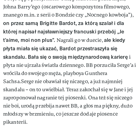
Johna Barry’ego (oscarowego kompozytora filmowego,
znanego m.in. z serii o Bondzie czy „Nocnego kowboja”),
on przez samą Brigitte Bardot, za którą szalał i dla
której napisał najsławniejszy francuski przebój „Je
t’aime, moi non plus”.
ale kiedy
Nagrali go w duecie,
płyta miała się ukazać, Bardot przestraszyła się
skandalu. Bała się o swoją międzynarodową karierę
i
płyta nie ujrzała światła dziennego. BB porzuciła Serge’a i
wróciła do swojego męża, playboya Gunthera
Sachsa.Serge nie obawiał się niczego, a już najmniej
skandalu – on to uwielbiał. Teraz zakochał się w Jane i jej
zaproponował nagranie tej piosenki. Ona też się niczego
nie boi, urodą przebija nawet BB, a głos ma piękny, dużo
młodszy w brzmieniu, co jeszcze dodaje piosence
pikanterii.