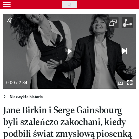
Skip
to
Gwiazdy
main
Ludzie
content
Moda
Uroda
Styl życia
Kultura
0:00 / 2:34
Wideo
Niezwykłe historie
Jane Birkin i Serge Gainsbourg
Nasze akcje
byli szaleńczo zakochani, kiedy
VIVA!ART
podbili świat zmysłową piosenką
VIVA!MODA