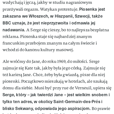
wzdychają i jęczą, jakby w studiu nagraniowym
Piosenka jest
przeżywali orgazm. Watykan protestuje.
zakazana we Włoszech, w Hiszpanii, Szwecji, także
BBC uznaje, że jest nieprzyzwoita i odmawia jej
nadawania.
A Serge się cieszy, bo to najlepsza bezpłatna
reklama. Piosenka staje się najbardziej znanym
francuskim przebojem znanym na całym świecie i
wchodzi do kanonu kultury masowej.
Ale wróćmy do Jane, do roku 1969, do miłości. Serge
zajmuje się Kate tak, jakby była jego córką. Zajmuje się
też karierą Jane. Chce, żeby była gwiazdą, pisze dla niej
piosenki. Początkowo mieszkają w hotelach, ale szukają
domu dla siebie. Musi być przy rue de Verneuil, upiera się
Serge, który – jak twierdzi Jane – jest wielkim snobem i
tylko ten adres, w okolicy Saint-Germain-des-Prés i
blisko Sekwany, odpowiada jego aspiracjom.
Bo prawie