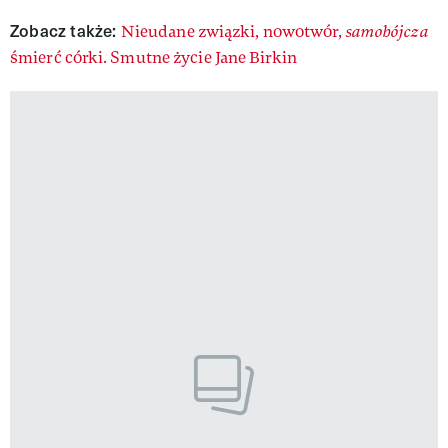
Zobacz także:
Nieudane związki, nowotwór,
samobójcza
śmierć córki. Smutne życie Jane Birkin