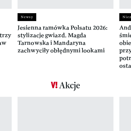
Newsy
Niez
Jesienna ramówka Polsatu 2026:
And
trzy
stylizacje gwiazd. Magda
śmie
ław
Tarnowska i Mandaryna
obie
zachwyciły obłędnymi lookami
prz
potr
osta
Akcje
Pokazywanie elementu 1 z 17