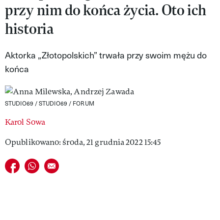
przy nim do końca życia. Oto ich
VIVA!LIFESTYLE
historia
VIVA!MAN
Aktorka „Złotopolskich” trwała przy swoim mężu do
VIVA!PEOPLE POWER
końca
VIVA!ITAKA
MAGAZYN VIVA!
STUDIO69 / STUDIO69 / FORUM
Karol Sowa
Opublikowano: środa, 21 grudnia 2022 15:45
Udostępnij na facebook
Udostępnij na whatsapp
E-mail do przyjaciela