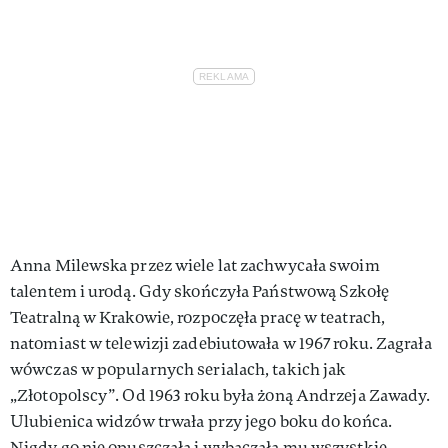
Anna Milewska przez wiele lat zachwycała swoim
talentem i urodą. Gdy skończyła Państwową Szkołę
Teatralną w Krakowie, rozpoczęła pracę w teatrach,
natomiast w telewizji zadebiutowała w 1967 roku. Zagrała
wówczas w popularnych serialach, takich jak
„Złotopolscy”. Od 1963 roku była żoną Andrzeja Zawady.
Ulubienica widzów trwała przy jego boku do końca.
Nigdy go nie opuszczała i wybaczała mu wszystkie