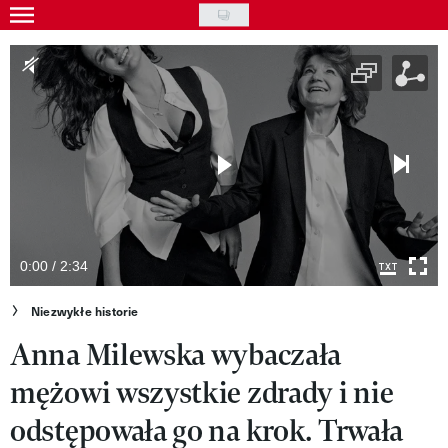
Skip
to
Gwiazdy
main
Ludzie
content
Moda
Uroda
Styl życia
Kultura
0:00 / 2:34
Wideo
Niezwykłe historie
Anna Milewska wybaczała
Nasze akcje
mężowi wszystkie zdrady i nie
VIVA!ART
odstępowała go na krok. Trwała
VIVA!MODA