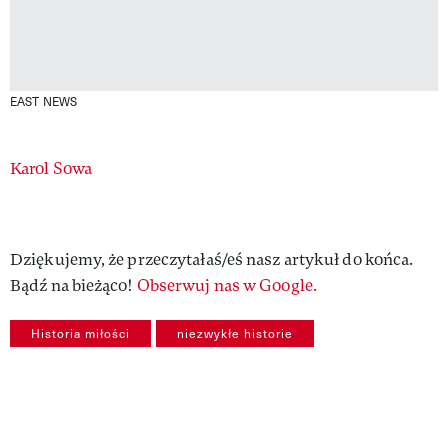
EAST NEWS
Authors
Karol Sowa
Dziękujemy, że przeczytałaś/eś nasz artykuł do końca.
Bądź na bieżąco!
Obserwuj nas w Google.
Historia miłości
niezwykłe historie