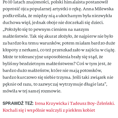
Po 10 latach znajomości, polski himalaista postanowił
poprosić ojca popularnej artystki o rękę. Anna Milewska
podkreślała, że między nią a ukochanym była niezwykła
duchowa więź, jednak oboje nie doczekali się dzieci.
„Położyło się to pewnym cieniem na naszym
małżeństwie. Tak się akurat złożyło, że najpierw nie było
za bardzo ku temu warunków, potem miałam bardzo duże
kłopoty z nerkami, co też przeszkadzało w zajściu w ciążę.
Może te tolerancyjne usposobienia brały się stąd, że
byliśmy bezdzietnym małżeństwem? Coś w tym jest, że
bardzo dużo małżeństw, które nie mają potomków,
bardzo kurczowo się siebie trzyma. Jeśli taki związek nie
pęknie od razu, to zazwyczaj wytrzymuje długie lata”,
mówiła w tej samej rozmowie.
SPRAWDŹ TEŻ:
Irena Krzywicka i Tadeusz Boy-Żeleński.
Kochali się i wspólnie walczyli z piekłem kobiet