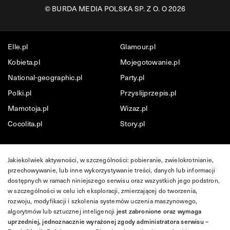
©
BURDA MEDIA POLSKA SP. Z O. O 2026
Elle.pl
Glamour.pl
Kobieta.pl
Mojegotowanie.pl
National-geographic.pl
Party.pl
Polki.pl
Przyslijprzepis.pl
Mamotoja.pl
Wizaz.pl
Cocolita.pl
Story.pl
Jakiekolwiek aktywności, w szczególności: pobieranie, zwielokrotnianie,
przechowywanie, lub inne wykorzystywanie treści, danych lub informacji
dostępnych w ramach niniejszego serwisu oraz wszystkich jego podstron,
w szczególności w celu ich eksploracji, zmierzającej do tworzenia,
rozwoju, modyfikacji i szkolenia systemów uczenia maszynowego,
algorytmów lub sztucznej inteligencji
jest zabronione oraz wymaga
uprzedniej, jednoznacznie wyrażonej zgody administratora serwisu –