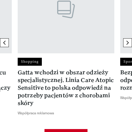
previous element
ne
Shopping
Spor
rcu
Gatta wchodzi w obszar odzieży
Bez
specjalistycznej. Linia Care Atopic
odp
ączy
Sensitive to polska odpowiedź na
roz
potrzeby pacjentów z chorobami
Współp
skóry
Współpraca reklamowa