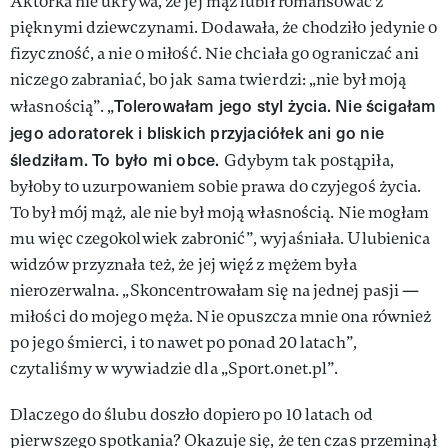
Aktorka nie ukrywa, że jej mąż lubił romansować z
pięknymi dziewczynami. Dodawała, że chodziło jedynie o
fizyczność, a nie o miłość. Nie chciała go ograniczać ani
niczego zabraniać, bo jak sama twierdzi: „nie był moją
Tolerowałam jego styl życia. Nie ścigałam
własnością”. „
jego adoratorek i bliskich przyjaciółek ani go nie
śledziłam. To było mi obce.
Gdybym tak postąpiła,
byłoby to uzurpowaniem sobie prawa do czyjegoś życia.
To był mój mąż, ale nie był moją własnością. Nie mogłam
mu więc czegokolwiek zabronić”, wyjaśniała. Ulubienica
widzów przyznała też, że jej więź z mężem była
nierozerwalna. „Skoncentrowałam się na jednej pasji —
miłości do mojego męża. Nie opuszcza mnie ona również
po jego śmierci, i to nawet po ponad 20 latach”,
czytaliśmy w wywiadzie dla „Sport.onet.pl”.
Dlaczego do ślubu doszło dopiero po 10 latach od
pierwszego spotkania? Okazuje się, że ten czas przeminął