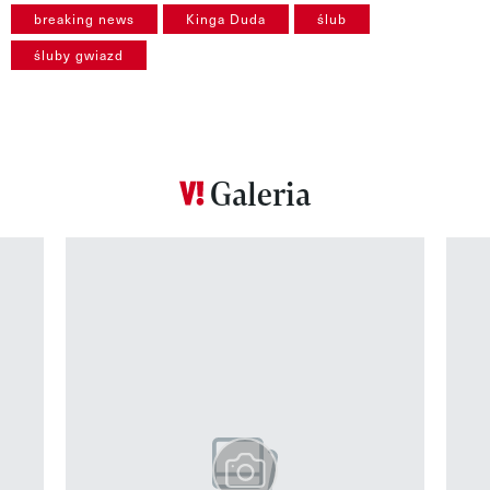
breaking news
Kinga Duda
ślub
śluby gwiazd
Galeria
Pokazywanie elementu 1 z 12