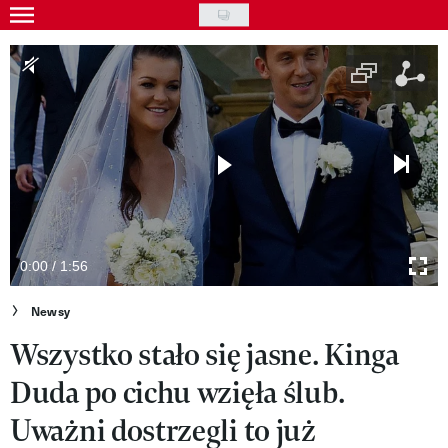
Skip
to
Gwiazdy
main
Ludzie
content
Moda
Uroda
Styl życia
Kultura
0:00 / 1:56
Wideo
Newsy
Wszystko stało się jasne. Kinga
Nasze akcje
Duda po cichu wzięła ślub.
VIVA!ART
Uważni dostrzegli to już
VIVA!MODA