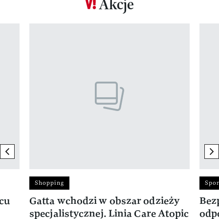
Akcje
Pokazywanie elementu 1 z 17
previous element
ne
Shopping
Spor
rcu
Gatta wchodzi w obszar odzieży
Bez
specjalistycznej. Linia Care Atopic
odp