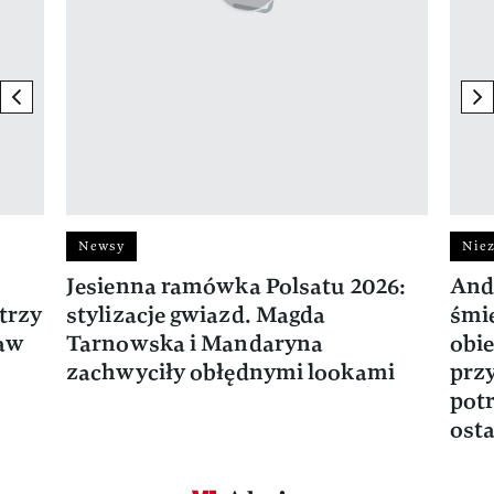
previous element
ne
Newsy
Niez
Jesienna ramówka Polsatu 2026:
And
trzy
stylizacje gwiazd. Magda
śmie
ław
Tarnowska i Mandaryna
obie
zachwyciły obłędnymi lookami
prz
potr
osta