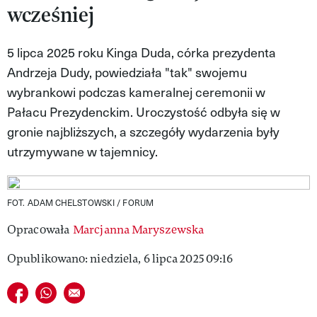
wcześniej
VIVA!LIFESTYLE
VIVA!MAN
5 lipca 2025 roku Kinga Duda, córka prezydenta
Andrzeja Dudy, powiedziała "tak" swojemu
VIVA!PEOPLE POWER
wybrankowi podczas kameralnej ceremonii w
VIVA!ITAKA
Pałacu Prezydenckim. Uroczystość odbyła się w
gronie najbliższych, a szczegóły wydarzenia były
MAGAZYN VIVA!
utrzymywane w tajemnicy.
FOT. ADAM CHELSTOWSKI / FORUM
Opracowała
Marcjanna Maryszewska
Opublikowano: niedziela, 6 lipca 2025 09:16
Udostępnij na facebook
Udostępnij na whatsapp
E-mail do przyjaciela