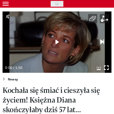
Skip
to
Gwiazdy
main
Ludzie
content
Moda
Uroda
Styl życia
Kultura
0:00 / 1:50
Wideo
Newsy
Kochała się śmiać i cieszyła się
Nasze akcje
życiem! Księżna Diana
VIVA!ART
skończyłaby dziś 57 lat…
VIVA!MODA