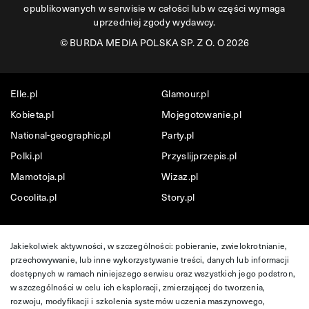
opublikowanych w serwisie w całości lub w części wymaga
uprzedniej zgody wydawcy.
©
BURDA MEDIA POLSKA SP. Z O. O 2026
Elle.pl
Glamour.pl
Kobieta.pl
Mojegotowanie.pl
National-geographic.pl
Party.pl
Polki.pl
Przyslijprzepis.pl
Mamotoja.pl
Wizaz.pl
Cocolita.pl
Story.pl
Jakiekolwiek aktywności, w szczególności: pobieranie, zwielokrotnianie,
przechowywanie, lub inne wykorzystywanie treści, danych lub informacji
dostępnych w ramach niniejszego serwisu oraz wszystkich jego podstron,
w szczególności w celu ich eksploracji, zmierzającej do tworzenia,
rozwoju, modyfikacji i szkolenia systemów uczenia maszynowego,