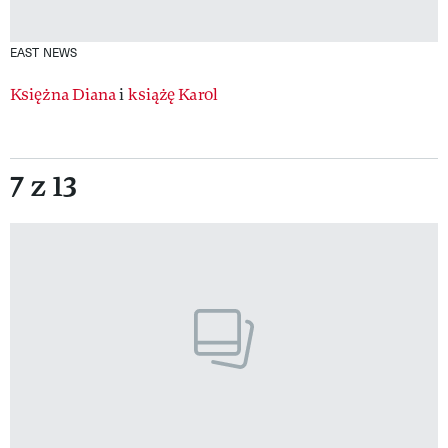
EAST NEWS
Księżna Diana
i
książę Karol
7 z 13