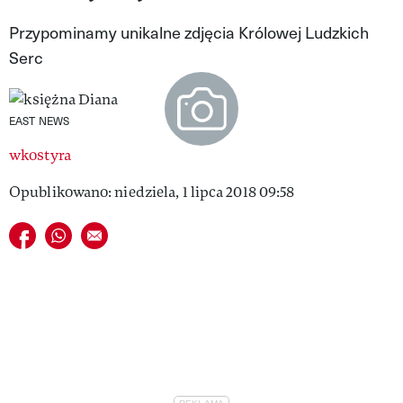
VIVA!LIFESTYLE
Przypominamy unikalne zdjęcia Królowej Ludzkich
Serc
VIVA!MAN
VIVA!PEOPLE POWER
EAST NEWS
VIVA!ITAKA
wkostyra
MAGAZYN VIVA!
Opublikowano: niedziela, 1 lipca 2018 09:58
Udostępnij na facebook
Udostępnij na whatsapp
E-mail do przyjaciela