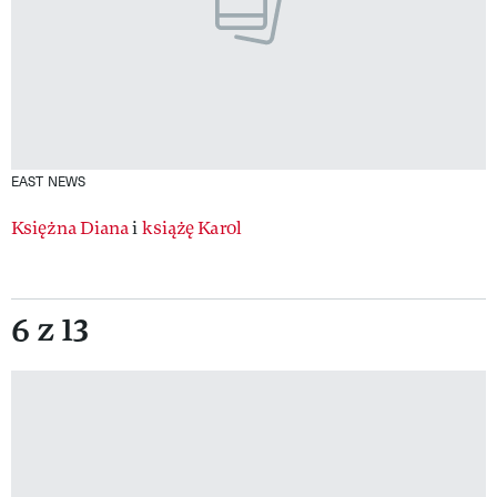
EAST NEWS
Księżna Diana
i
książę Karol
6 z 13