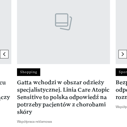
previous element
ne
Shopping
Spor
rcu
Gatta wchodzi w obszar odzieży
Bez
specjalistycznej. Linia Care Atopic
odp
ączy
Sensitive to polska odpowiedź na
roz
potrzeby pacjentów z chorobami
Współp
skóry
Współpraca reklamowa