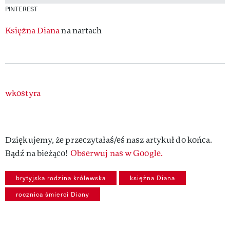
PINTEREST
Księżna Diana
na nartach
Authors
wkostyra
Dziękujemy, że przeczytałaś/eś nasz artykuł do końca.
Bądź na bieżąco!
Obserwuj nas w Google.
brytyjska rodzina królewska
księżna Diana
rocznica śmierci Diany