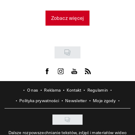
Zobacz więcej
Visit us on Facebook
Visit us on Instagram
Visit us on Youtube
Visit us on Rss
O nas
Reklama
Kontakt
Regulamin
Polityka prywatności
Newsletter
Moje zgody
Dalsze rozpowszechnianie tekstów, zdjęć i materiałów wideo