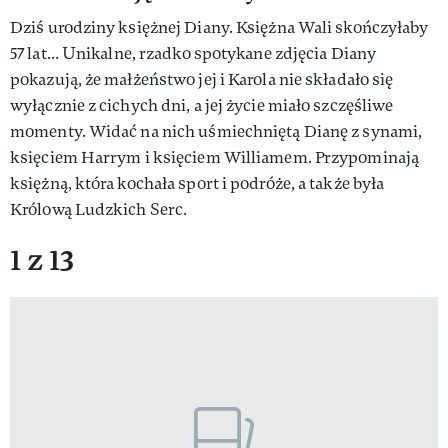
Dziś urodziny księżnej Diany. Księżna Wali skończyłaby
57 lat... Unikalne, rzadko spotykane zdjęcia Diany
pokazują, że małżeństwo jej i Karola nie składało się
wyłącznie z cichych dni, a jej życie miało szczęśliwe
momenty. Widać na nich uśmiechniętą Dianę z synami,
księciem Harrym i księciem Williamem. Przypominają
księżną, która kochała sport i podróże, a także była
Królową Ludzkich Serc.
1 z 13