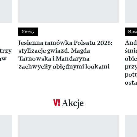
Newsy
Niez
Jesienna ramówka Polsatu 2026:
And
trzy
stylizacje gwiazd. Magda
śmie
ław
Tarnowska i Mandaryna
obie
zachwyciły obłędnymi lookami
prz
potr
osta
Akcje
Pokazywanie elementu 1 z 17