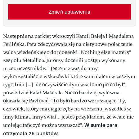
Zmień ustawienia
Następnie na parkiet wkroczyli Kamil Baleja i Magdalena
Perlińska. Para zdecydowała się na nietypowe połączenie
walca wiedeńskiego do piosenki "Nothing else matters"
zespołu Metallica. Jurorzy docenili postęp wykonany
przez uczestników. "Jestem z was dumny,
wykorzystaliście wskazówki które wam dałem w zeszłym
tygodniu [...] ale oczywiście dym wiadomo po co był",
powiedział Rafał Maserak. Nieco bardziej wylewna
okazała się Pavlović: "To było bardzo wzruszające. Ty,
człowiek, który ma ciągle zęby na wierzchu, wszedłeś w
inny klimat, inny świat... jesteś przykładem, że wcale nie
W sumie para
umiejąc tańczyć można wzruszać".
otrzymała 25 punktów
.