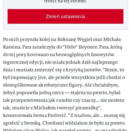
treści na tej stronie.
Zmień ustawienia
Po nich przyszła kolej na Roksanę Węgiel oraz Michała
Kassina. Para zatańczyła do "Helo" Beyonce. Para, którą
do tej pory kreowano na bezwzględnych faworytów
tegorocznej edycji, nie miała jednak dziś najlepszego
dnia i musiała zmierzyć się z krytyką jurorów. "Roxie, to
był imponujący jive, ale przede wszystkim jeśli chodzi o
skomplikowane akrobatyczne figury. Ale chciałabym,
żebyś poprawiła jedną rzecz — stajesz na prosto, byłaś
tak przeprostowania jak rumbie czy czaczy... nie możesz
tak, musicie z Michałem tworzyć piramidkę",
komentowała Iwona Pavlović. "Z trudem, ale... muszę się
zgodzić z Iwonką. Chwilami widziałam że było za prosto.
Wolałam cię w Walcu, jak sunęłaś prosto... tu mi zabrakło