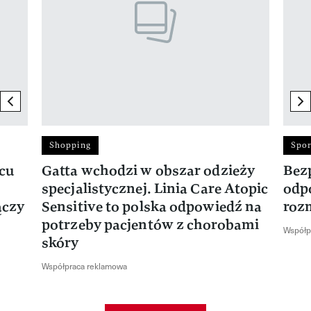
previous element
ne
Shopping
Spor
rcu
Gatta wchodzi w obszar odzieży
Bez
specjalistycznej. Linia Care Atopic
odp
ączy
Sensitive to polska odpowiedź na
roz
potrzeby pacjentów z chorobami
Współp
skóry
Współpraca reklamowa