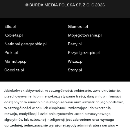
©
BURDA MEDIA POLSKA SP. Z O. O 2026
Elle.pl
Glamour.pl
Kobieta.pl
Mojegotowanie.pl
National-geographic.pl
Party.pl
Polki.pl
Przyslijprzepis.pl
Mamotoja.pl
Wizaz.pl
Cocolita.pl
Story.pl
Jakiekolwiek aktywności, w szczególności: pobieranie, zwielokrotnianie,
przechowywanie, lub inne wykorzystywanie treści, danych lub informacji
dostępnych w ramach niniejszego serwisu oraz wszystkich jego podstron,
w szczególności w celu ich eksploracji, zmierzającej do tworzenia,
rozwoju, modyfikacji i szkolenia systemów uczenia maszynowego,
algorytmów lub sztucznej inteligencji
jest zabronione oraz wymaga
uprzedniej, jednoznacznie wyrażonej zgody administratora serwisu –