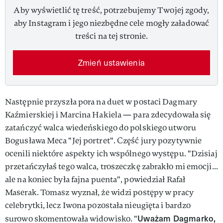
Aby wyświetlić tę treść, potrzebujemy Twojej zgody,
aby Instagram i jego niezbędne cele mogły załadować
treści na tej stronie.
Zmień ustawienia
Następnie przyszła pora na duet w postaci Dagmary
Kaźmierskiej i Marcina Hakiela — para zdecydowała się
zatańczyć walca wiedeńskiego do polskiego utworu
Bogusława Meca "Jej portret". Część jury pozytywnie
ocenili niektóre aspekty ich wspólnego występu. "Dzisiaj
przetańczyłaś tego walca, troszeczkę zabrakło mi emocji...
ale na koniec była fajna puenta", powiedział Rafał
Maserak. Tomasz wyznał, że widzi postępy w pracy
celebrytki, lecz Iwona pozostała nieugięta i bardzo
Uważam Dagmarko,
surowo skomentowała widowisko. "