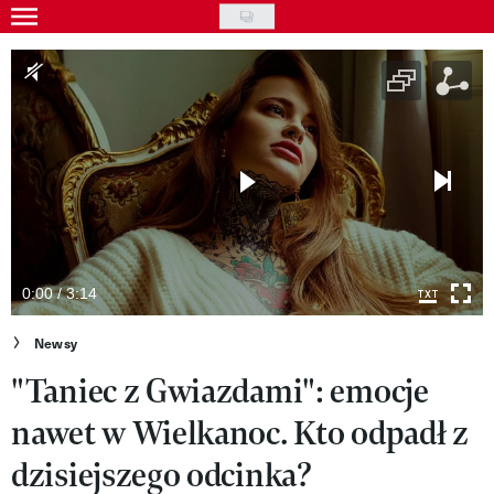
Skip
to
Gwiazdy
main
Ludzie
content
Moda
Uroda
Styl życia
Kultura
0:00 / 3:14
Wideo
Newsy
"Taniec z Gwiazdami": emocje
Nasze akcje
nawet w Wielkanoc. Kto odpadł z
VIVA!ART
dzisiejszego odcinka?
VIVA!MODA