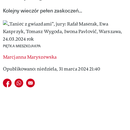
VIVA!LIFESTYLE
Kolejny wieczór pełen zaskoczeń...
VIVA!MAN
VIVA!PEOPLE POWER
VIVA!ITAKA
PIĘTKA MIESZKO/AKPA
MAGAZYN VIVA!
Marcjanna Maryszewska
Opublikowano: niedziela, 31 marca 2024 21:40
Udostępnij na facebook
Udostępnij na whatsapp
E-mail do przyjaciela