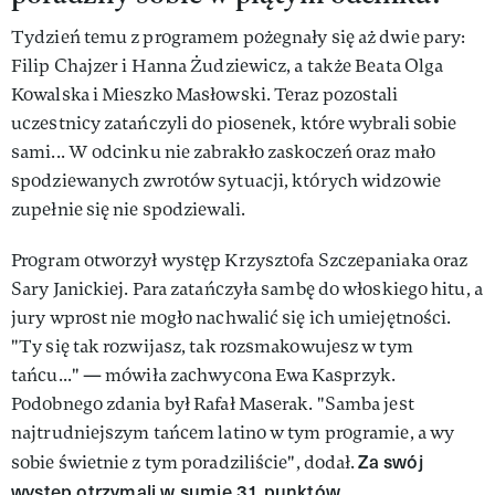
Tydzień temu z programem pożegnały się aż dwie pary:
Filip Chajzer i Hanna Żudziewicz, a także Beata Olga
Kowalska i Mieszko Masłowski. Teraz pozostali
uczestnicy zatańczyli do piosenek, które wybrali sobie
sami... W odcinku nie zabrakło zaskoczeń oraz mało
spodziewanych zwrotów sytuacji, których widzowie
zupełnie się nie spodziewali.
Program otworzył występ Krzysztofa Szczepaniaka oraz
Sary Janickiej. Para zatańczyła sambę do włoskiego hitu, a
jury wprost nie mogło nachwalić się ich umiejętności.
"Ty się tak rozwijasz, tak rozsmakowujesz w tym
tańcu..." — mówiła zachwycona Ewa Kasprzyk.
Podobnego zdania był Rafał Maserak. "Samba jest
najtrudniejszym tańcem latino w tym programie, a wy
Za swój
sobie świetnie z tym poradziliście", dodał.
występ otrzymali w sumie 31 punktów
.