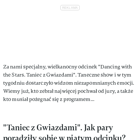
Za nami specjalny, wielkanocny odcinek "Dancing with
the Stars. Taniec z Gwiazdami". Taneczne show i w tym
tygodniu dostarczyło widzom niezapomnianych emocji.
Wiemy już, kto zebrał najwięcej pochwał od jury, a także
kto musiał pożegnać się z programem...
"Taniec z Gwiazdami". Jak pary
poradziły sobie w piątym odcinku?