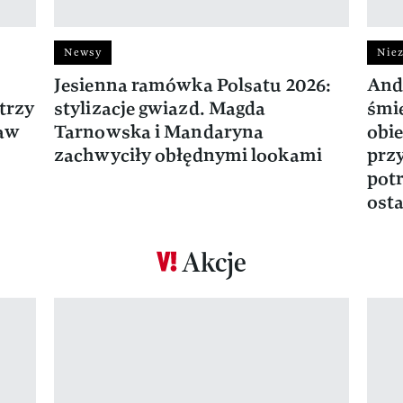
Newsy
Niez
Jesienna ramówka Polsatu 2026:
And
trzy
stylizacje gwiazd. Magda
śmie
ław
Tarnowska i Mandaryna
obie
zachwyciły obłędnymi lookami
prz
potr
osta
Akcje
Pokazywanie elementu 1 z 17