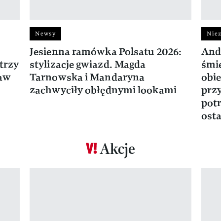
Newsy
Niez
Jesienna ramówka Polsatu 2026:
And
trzy
stylizacje gwiazd. Magda
śmie
ław
Tarnowska i Mandaryna
obie
zachwyciły obłędnymi lookami
prz
potr
osta
Akcje
Pokazywanie elementu 1 z 17