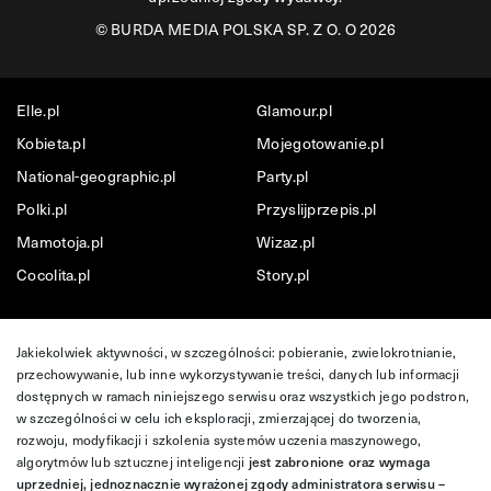
©
BURDA MEDIA POLSKA SP. Z O. O 2026
Elle.pl
Glamour.pl
Kobieta.pl
Mojegotowanie.pl
National-geographic.pl
Party.pl
Polki.pl
Przyslijprzepis.pl
Mamotoja.pl
Wizaz.pl
Cocolita.pl
Story.pl
Jakiekolwiek aktywności, w szczególności: pobieranie, zwielokrotnianie,
przechowywanie, lub inne wykorzystywanie treści, danych lub informacji
dostępnych w ramach niniejszego serwisu oraz wszystkich jego podstron,
w szczególności w celu ich eksploracji, zmierzającej do tworzenia,
rozwoju, modyfikacji i szkolenia systemów uczenia maszynowego,
algorytmów lub sztucznej inteligencji
jest zabronione oraz wymaga
uprzedniej, jednoznacznie wyrażonej zgody administratora serwisu –