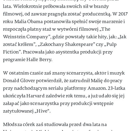
lata. Wielokrotnie próbowała swoich sił w branży
filmowej, od zawsze pragnęła zostać producentką. W 2017
roku Malia Obama postanowiła spełnić swoje marzenie i
rozpoczęła płatny staż w wytwórni filmowej „The
Weinstein Company”, gdzie powstały takie hity, jak: „Jak
zostać królem”, „Zakochany Shakespeare” czy „Pulp
Fiction”. Pracowała jako asystentka produkcji przy
programie Halle Berry.
W ostatnim czasie zaś znany scenarzysta, aktor i muzyk
Donald Glover potwierdził, że zatrudnił Malię do pracy
przy nadchodzącym serialu platformy Amazon. 23-latka
ukończyła Harvard zaledwie rok temu, a już udało się jej
załapać jako scenarzystka przy produkcji wstępnie
zatytułowanej „Hive".
Młodsza córek zaś studiowała przed dwa lata na