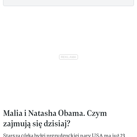
Malia i Natasha Obama. Czym
zajmują się dzisiaj?
Starsza córka byłej prezydenckiej pary USA ma już 23