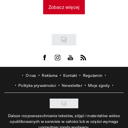
Zobacz więcej
Visit us on Facebook
Visit us on Instagram
Visit us on Youtube
Visit us on Rss
O nas
Reklama
Kontakt
Regulamin
Polityka prywatności
Newsletter
Moje zgody
Dalsze rozpowszechnianie tekstów, zdjęć i materiałów wideo
opublikowanych w serwisie w całości lub w części wymaga
uprzedniej zgody wydawcy.