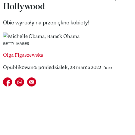
Hollywood
VIVA!LIFESTYLE
VIVA!MAN
Obie wyrosły na przepiękne kobiety!
VIVA!PEOPLE POWER
GETTY IMAGES
VIVA!ITAKA
Olga Figaszewska
MAGAZYN VIVA!
Opublikowano: poniedziałek, 28 marca 2022 15:55
Udostępnij na facebook
Udostępnij na whatsapp
E-mail do przyjaciela