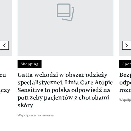
previous element
ne
Shopping
Spor
rcu
Gatta wchodzi w obszar odzieży
Bez
specjalistycznej. Linia Care Atopic
odp
ączy
Sensitive to polska odpowiedź na
roz
potrzeby pacjentów z chorobami
Współp
skóry
Współpraca reklamowa