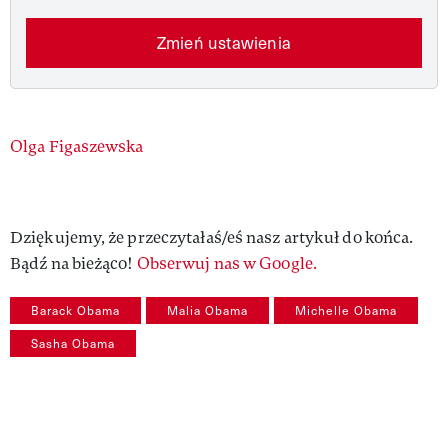
Zmień ustawienia
Authors
Olga Figaszewska
Dziękujemy, że przeczytałaś/eś nasz artykuł do końca.
Bądź na bieżąco!
Obserwuj nas w Google.
Barack Obama
Malia Obama
Michelle Obama
Sasha Obama