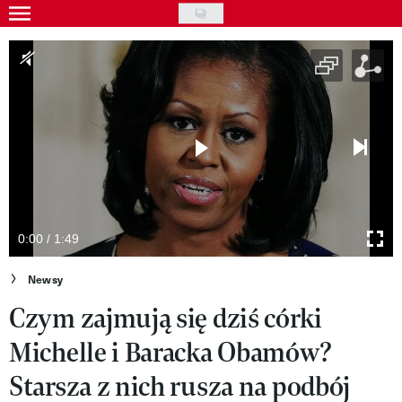
Skip
to
Gwiazdy
main
Ludzie
content
Moda
Uroda
Styl życia
Kultura
0:00 / 1:49
Wideo
Newsy
Czym zajmują się dziś córki
Nasze akcje
Michelle i Baracka Obamów?
VIVA!ART
Starsza z nich rusza na podbój
VIVA!MODA