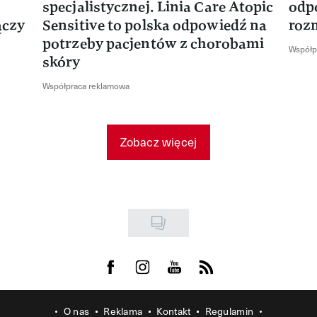
specjalistycznej. Linia Care Atopic
odp
ączy
Sensitive to polska odpowiedź na
roz
potrzeby pacjentów z chorobami
Współp
skóry
Współpraca reklamowa
Zobacz więcej
Visit us on Facebook
Visit us on Instagram
Visit us on Youtube
Visit us on Rss
O nas
Reklama
Kontakt
Regulamin