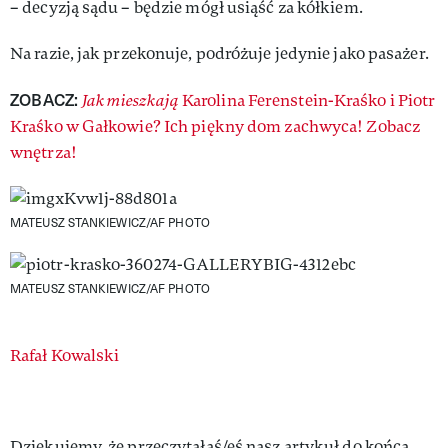
– decyzją sądu – będzie mógł usiąść za kółkiem.
Na razie, jak przekonuje, podróżuje jedynie jako pasażer.
ZOBACZ:
Jak mieszkają
Karolina Ferenstein-Kraśko i Piotr
Kraśko w Gałkowie? Ich piękny dom zachwyca! Zobacz
wnętrza!
MATEUSZ STANKIEWICZ/AF PHOTO
MATEUSZ STANKIEWICZ/AF PHOTO
Authors
Rafał Kowalski
Dziękujemy, że przeczytałaś/eś nasz artykuł do końca.