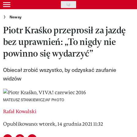
Skip
to
Gwiazdy
Newsy
main
Piotr Kraśko przeprosił za jazdę
Ludzie
content
bez uprawnień: „To nigdy nie
Moda
powinno się wydarzyć”
Uroda
Styl życia
Obiecał zrobić wszystko, by odzyskać zaufanie
widzów
Kultura
Wideo
MATEUSZ STANKIEWICZ/AF PHOTO
Nasze akcje
Rafał Kowalski
VIVA!ART
Opublikowano: wtorek, 14 grudnia 2021 11:32
VIVA!MODA