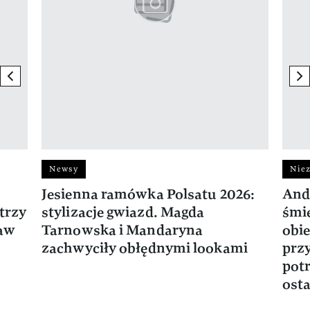
previous element
ne
Newsy
Niez
Jesienna ramówka Polsatu 2026:
And
trzy
stylizacje gwiazd. Magda
śmie
ław
Tarnowska i Mandaryna
obie
zachwyciły obłędnymi lookami
prz
potr
osta