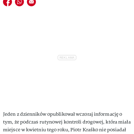
Udostępnij na facebook
Udostępnij na whatsapp
E-mail do przyjaciela
VIVA!LIFESTYLE
VIVA!MAN
VIVA!PEOPLE POWER
VIVA!ITAKA
MAGAZYN VIVA!
Jeden z dzienników opublikował wczoraj informację o
tym, że podczas rutynowej kontroli drogowej, która miała
miejsce w kwietniu tego roku, Piotr Kraśko nie posiadał