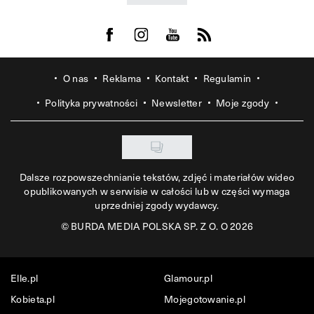
Visit us on Facebook
Visit us on Instagram
Visit us on Youtube
Visit us on Rss
O nas
Reklama
Kontakt
Regulamin
Polityka prywatności
Newsletter
Moje zgody
Dalsze rozpowszechnianie tekstów, zdjęć i materiałów wideo
opublikowanych w serwisie w całości lub w części wymaga
uprzedniej zgody wydawcy.
©
BURDA MEDIA POLSKA SP. Z O. O 2026
Elle.pl
Glamour.pl
Kobieta.pl
Mojegotowanie.pl