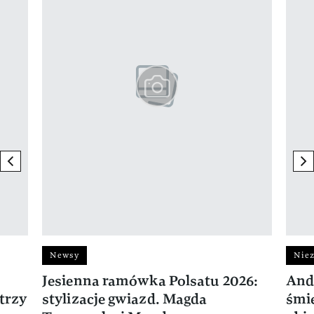
previous element
ne
Newsy
Niez
Jesienna ramówka Polsatu 2026:
And
trzy
stylizacje gwiazd. Magda
śmie