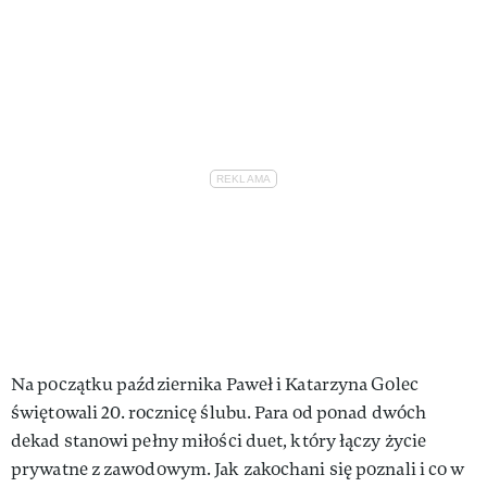
VIVA!LIFESTYLE
VIVA!MAN
VIVA!PEOPLE POWER
VIVA!ITAKA
MAGAZYN VIVA!
Na początku października Paweł i Katarzyna Golec
świętowali 20. rocznicę ślubu. Para od ponad dwóch
dekad stanowi pełny miłości duet, który łączy życie
prywatne z zawodowym. Jak zakochani się poznali i co w