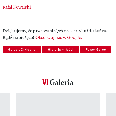
Authors
Rafał Kowalski
Dziękujemy, że przeczytałaś/eś nasz artykuł do końca.
Bądź na bieżąco!
Obserwuj nas w Google.
Golec uOrkiestra
Historia miłości
Paweł Golec
Galeria
Pokazywanie elementu 1 z 12