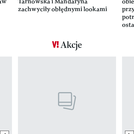
ław
Tarnowska i Mandaryna
obie
zachwyciły obłędnymi lookami
prz
potr
osta
Akcje
Pokazywanie elementu 1 z 17