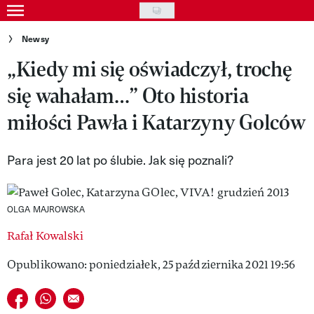
Skip
to
Gwiazdy
Newsy
main
„Kiedy mi się oświadczył, trochę
Ludzie
content
się wahałam…” Oto historia
Moda
miłości Pawła i Katarzyny Golców
Uroda
Styl życia
Para jest 20 lat po ślubie. Jak się poznali?
Kultura
OLGA MAJROWSKA
Wideo
Rafał Kowalski
Nasze akcje
Opublikowano: poniedziałek, 25 października 2021 19:56
VIVA!ART
Udostępnij na facebook
Udostępnij na whatsapp
E-mail do przyjaciela
VIVA!MODA