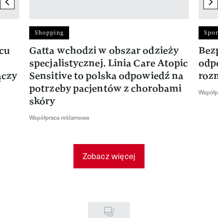
previous element
ne
Shopping
Spor
rcu
Gatta wchodzi w obszar odzieży
Bez
specjalistycznej. Linia Care Atopic
odp
ączy
Sensitive to polska odpowiedź na
roz
potrzeby pacjentów z chorobami
Współp
skóry
Współpraca reklamowa
Zobacz więcej