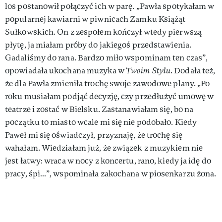
los postanowił połączyć ich w parę. „Pawła spotykałam w
popularnej kawiarni w piwnicach Zamku Książąt
Sułkowskich. On z zespołem kończył wtedy pierwszą
płytę, ja miałam próby do jakiegoś przedstawienia.
Gadaliśmy do rana. Bardzo miło wspominam ten czas”,
opowiadała ukochana muzyka w
Twoim Stylu
. Dodała też,
że dla Pawła zmieniła trochę swoje zawodowe plany. „Po
roku musiałam podjąć decyzję, czy przedłużyć umowę w
teatrze i zostać w Bielsku. Zastanawiałam się, bo na
początku to miasto wcale mi się nie podobało. Kiedy
Paweł mi się oświadczył, przyznaję, że trochę się
wahałam. Wiedziałam już, że związek z muzykiem nie
jest łatwy: wraca w nocy z koncertu, rano, kiedy ja idę do
pracy, śpi…”, wspominała zakochana w piosenkarzu żona.