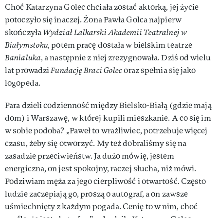
Choć Katarzyna Golec chciała zostać aktorką, jej życie
potoczyło się inaczej. Żona Pawła Golca najpierw
skończyła
Wydział Lalkarski Akademii Teatralnej w
Białymstoku,
potem pracę dostała w bielskim teatrze
Banialuka
, a następnie z niej zrezygnowała. Dziś od wielu
lat prowadzi
Fundację Braci Golec
oraz spełnia się jako
logopeda.
Para dzieli codzienność między Bielsko-Białą (gdzie mają
dom) i Warszawę, w której kupili mieszkanie. A co się im
w sobie podoba? „Paweł to wrażliwiec, potrzebuje więcej
czasu, żeby się otworzyć. My też dobraliśmy się na
zasadzie przeciwieństw. Ja dużo mówię, jestem
energiczna, on jest spokojny, raczej słucha, niż mówi.
Podziwiam męża za jego cierpliwość i otwartość. Często
ludzie zaczepiają go, proszą o autograf, a on zawsze
uśmiechnięty z każdym pogada. Cenię to w nim, choć