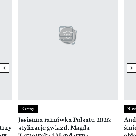
previous element
ne
Newsy
Niez
Jesienna ramówka Polsatu 2026:
And
trzy
stylizacje gwiazd. Magda
śmie
ław
Tarnowska i Mandaryna
obie