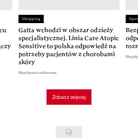
Shopping
Spor
rcu
Gatta wchodzi w obszar odzieży
Bez
specjalistycznej. Linia Care Atopic
odp
ączy
Sensitive to polska odpowiedź na
roz
potrzeby pacjentów z chorobami
Współp
skóry
Współpraca reklamowa
Zobacz więcej