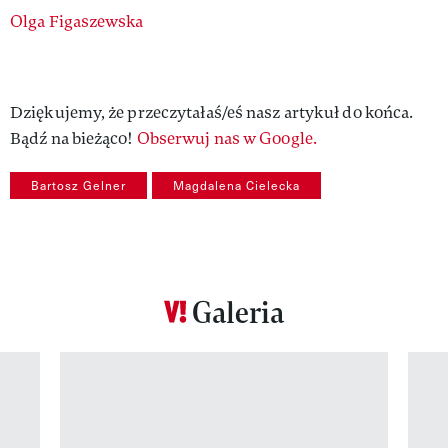
Authors
Olga Figaszewska
Dziękujemy, że przeczytałaś/eś nasz artykuł do końca.
Bądź na bieżąco!
Obserwuj nas w Google.
Bartosz Gelner
Magdalena Cielecka
Galeria
Pokazywanie elementu 1 z 12