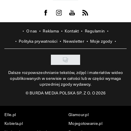
Visit us on Facebook
Visit us on Instagram
Visit us on Youtube
Visit us on Rss
O nas
Reklama
Kontakt
Regulamin
Polityka prywatności
Newsletter
Moje zgody
Dalsze rozpowszechnianie tekstów, zdjęć i materiałów wideo
opublikowanych w serwisie w całości lub w części wymaga
uprzedniej zgody wydawcy.
©
BURDA MEDIA POLSKA SP. Z O. O 2026
Elle.pl
Glamour.pl
Kobieta.pl
Mojegotowanie.pl