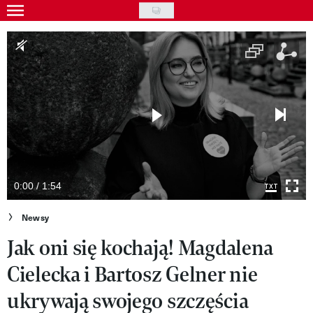
Skip
to
Gwiazdy
main
Ludzie
content
Moda
Uroda
Styl życia
Kultura
0:00 / 1:54
Wideo
Newsy
Jak oni się kochają! Magdalena
Nasze akcje
Cielecka i Bartosz Gelner nie
VIVA!ART
ukrywają swojego szczęścia
VIVA!MODA