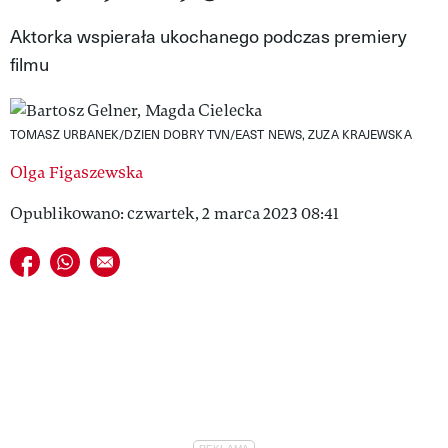
VIVA!LIFESTYLE
Aktorka wspierała ukochanego podczas premiery
filmu
VIVA!MAN
VIVA!PEOPLE POWER
TOMASZ URBANEK/DZIEN DOBRY TVN/EAST NEWS, ZUZA KRAJEWSKA
VIVA!ITAKA
Olga Figaszewska
MAGAZYN VIVA!
Opublikowano: czwartek, 2 marca 2023 08:41
Udostępnij na facebook
Udostępnij na whatsapp
E-mail do przyjaciela