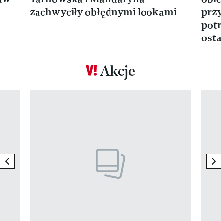
zachwyciły obłędnymi lookami
prz
potr
osta
Akcje
Pokazywanie elementu 1 z 17
previous element
ne