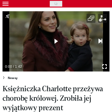
Skip
to
Gwiazdy
main
Ludzie
content
Moda
Uroda
Styl życia
Kultura
0:00 / 1:42
Wideo
Newsy
Księżniczka Charlotte przeżywa
Nasze akcje
chorobę królowej. Zrobiła jej
VIVA!ART
wyjątkowy prezent
VIVA!MODA