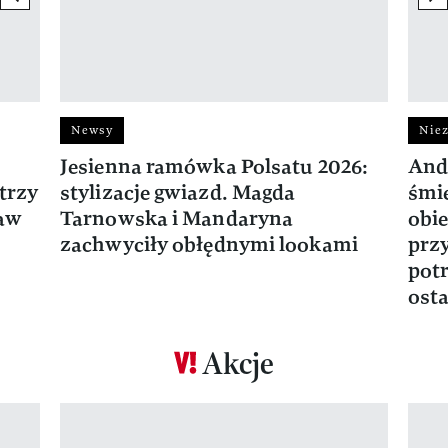
Newsy
Niez
Jesienna ramówka Polsatu 2026:
And
trzy
stylizacje gwiazd. Magda
śmie
ław
Tarnowska i Mandaryna
obie
zachwyciły obłędnymi lookami
prz
potr
osta
Akcje
Pokazywanie elementu 1 z 17