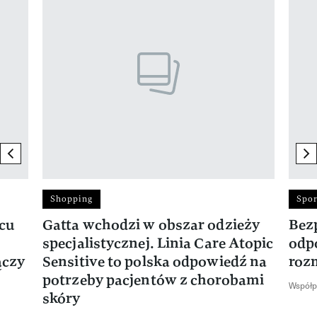
previous element
ne
Shopping
Spor
rcu
Gatta wchodzi w obszar odzieży
Bez
specjalistycznej. Linia Care Atopic
odp
ączy
Sensitive to polska odpowiedź na
roz
potrzeby pacjentów z chorobami
Współp
skóry