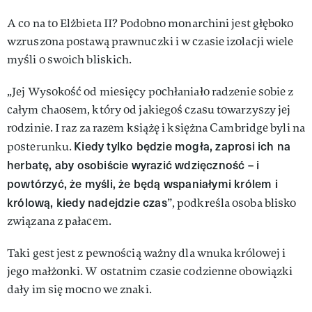
A co na to Elżbieta II? Podobno monarchini jest głęboko
wzruszona postawą prawnuczki i w czasie izolacji wiele
myśli o swoich bliskich.
„Jej Wysokość od miesięcy pochłaniało radzenie sobie z
całym chaosem, który od jakiegoś czasu towarzyszy jej
rodzinie. I raz za razem książę i księżna Cambridge byli na
Kiedy tylko będzie mogła, zaprosi ich na
posterunku.
herbatę, aby osobiście wyrazić wdzięczność – i
powtórzyć, że myśli, że będą wspaniałymi królem i
królową, kiedy nadejdzie czas
”, podkreśla osoba blisko
związana z pałacem.
Taki gest jest z pewnością ważny dla wnuka królowej i
jego małżonki. W ostatnim czasie codzienne obowiązki
dały im się mocno we znaki.