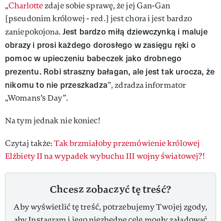
„
Charlotte
zdaje sobie sprawę, że jej Gan-Gan
[pseudonim królowej - red.] jest chora i jest bardzo
Jest bardzo miłą dziewczynką i maluje
zaniepokojona.
obrazy i prosi każdego dorosłego w zasięgu ręki o
pomoc w upieczeniu babeczek jako drobnego
prezentu. Robi straszny bałagan, ale jest tak urocza, że
​​nikomu to nie przeszkadza
”, zdradza informator
„Womans’s Day”.
Na tym jednak nie koniec!
Czytaj także:
Tak brzmiałoby przemówienie królowej
Elżbiety II na wypadek wybuchu III wojny światowej?!
Chcesz zobaczyć tę treść?
Aby wyświetlić tę treść, potrzebujemy Twojej zgody,
aby Instagram i jego niezbędne cele mogły załadować