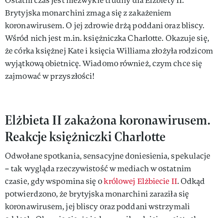
Ostatni czas jest niezwykle trudny dla Elżbiety II.
Brytyjska monarchini zmaga się z zakażeniem
koronawirusem. O jej zdrowie drżą poddani oraz bliscy.
Wśród nich jest m.in. księżniczka Charlotte. Okazuje się,
że córka księżnej Kate i księcia Williama złożyła rodzicom
wyjątkową obietnicę. Wiadomo również, czym chce się
zajmować w przyszłości!
Elżbieta II zakażona koronawirusem.
Reakcje księżniczki Charlotte
Odwołane spotkania, sensacyjne doniesienia, spekulacje
– tak wygląda rzeczywistość w mediach w ostatnim
czasie, gdy wspomina się o
królowej Elżbiecie II
. Odkąd
potwierdzono, że brytyjska monarchini zaraziła się
koronawirusem, jej bliscy oraz poddani wstrzymali