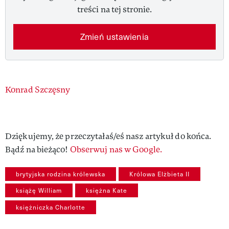
treści na tej stronie.
Zmień ustawienia
Authors
Konrad Szczęsny
Dziękujemy, że przeczytałaś/eś nasz artykuł do końca.
Bądź na bieżąco!
Obserwuj nas w Google.
brytyjska rodzina królewska
Królowa Elżbieta II
książę William
księżna Kate
księżniczka Charlotte