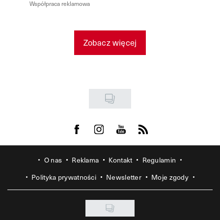
Współpraca reklamowa
Zobacz więcej
Visit us on Facebook
Visit us on Instagram
Visit us on Youtube
Visit us on Rss
O nas
Reklama
Kontakt
Regulamin
Polityka prywatności
Newsletter
Moje zgody