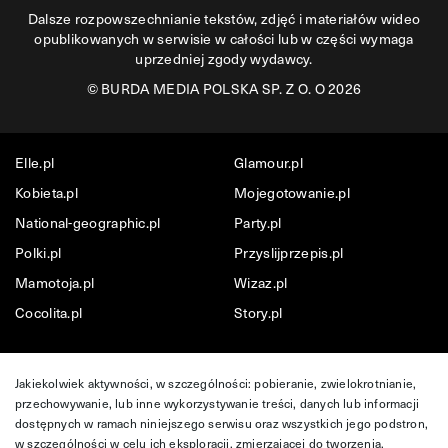
Dalsze rozpowszechnianie tekstów, zdjęć i materiałów wideo
opublikowanych w serwisie w całości lub w części wymaga
uprzedniej zgody wydawcy.
©
BURDA MEDIA POLSKA SP. Z O. O 2026
Elle.pl
Glamour.pl
Kobieta.pl
Mojegotowanie.pl
National-geographic.pl
Party.pl
Polki.pl
Przyslijprzepis.pl
Mamotoja.pl
Wizaz.pl
Cocolita.pl
Story.pl
Jakiekolwiek aktywności, w szczególności: pobieranie, zwielokrotnianie,
przechowywanie, lub inne wykorzystywanie treści, danych lub informacji
dostępnych w ramach niniejszego serwisu oraz wszystkich jego podstron,
w szczególności w celu ich eksploracji, zmierzającej do tworzenia,