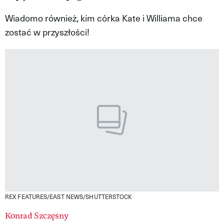
VIVA!LIFESTYLE
Wiadomo również, kim córka Kate i Williama chce
zostać w przyszłości!
VIVA!MAN
VIVA!PEOPLE POWER
VIVA!ITAKA
MAGAZYN VIVA!
REX FEATURES/EAST NEWS/SHUTTERSTOCK
Konrad Szczęsny