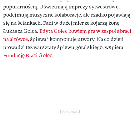
popularnością. Uświetniają imprezy sylwestrowe,
podejmują muzyczne kolaboracje, ale rzadko pojawiają
się na ściankach. Fani w dużej mierze kojarzą żonę
Łukasza Golca
. Edyta Golec bowiem gra w zespole braci
na altówce,
śpiewa i komponuje utwory. Na co dzień
prowadzi też warsztaty śpiewu góralskiego, wspiera
Fundację Braci Golec.