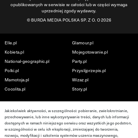
opublikowanych w serwisie w całości lub w części wymaga
uprzedniej zgody wydawcy.
©
BURDA MEDIA POLSKA SP. Z O. O 2026
Elle.pl
Glamour.pl
Kobieta.pl
Mojegotowanie.pl
National-geographic.pl
Party.pl
Polki.pl
Przyslijprzepis.pl
Mamotoja.pl
Wizaz.pl
Cocolita.pl
Story.pl
Jakiekolwiek aktywności, w szczególności: pobieranie, zwielokrotnianie,
przechowywanie, lub inne wykorzystywanie treści, danych lub informacji
dostępnych w ramach niniejszego serwisu oraz wszystkich jego podstron,
w szczególności w celu ich eksploracji, zmierzającej do tworzenia,
rozwoju, modyfikacji i szkolenia systemów uczenia maszynowego,