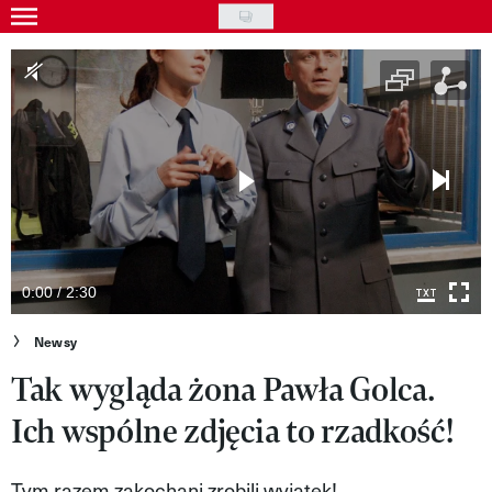
Skip
to
Gwiazdy
main
Ludzie
content
Moda
Uroda
Styl życia
Kultura
0:00 / 2:30
Wideo
Newsy
Tak wygląda żona Pawła Golca.
Nasze akcje
Ich wspólne zdjęcia to rzadkość!
VIVA!ART
VIVA!MODA
Tym razem zakochani zrobili wyjątek!