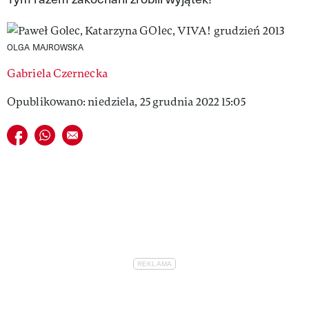
VIVA!LIFESTYLE
VIVA!MAN
OLGA MAJROWSKA
Gabriela Czernecka
VIVA!PEOPLE POWER
Opublikowano: niedziela, 25 grudnia 2022 15:05
VIVA!ITAKA
Udostępnij na facebook
Udostępnij na whatsapp
E-mail do przyjaciela
MAGAZYN VIVA!