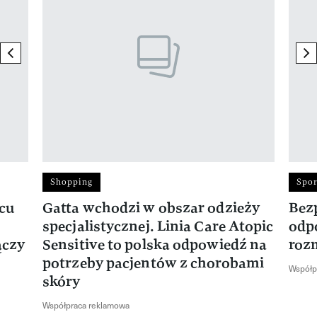
previous element
ne
Shopping
Spor
rcu
Gatta wchodzi w obszar odzieży
Bez
specjalistycznej. Linia Care Atopic
odp
ączy
Sensitive to polska odpowiedź na
roz
potrzeby pacjentów z chorobami
Współp
skóry
Współpraca reklamowa