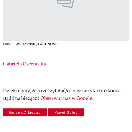
PAWEL WODZYNSKI/EAST NEWS
Authors
Gabriela Czernecka
Dziękujemy, że przeczytałaś/eś nasz artykuł do końca.
Bądź na bieżąco!
Obserwuj nas w Google.
Golec uOrkiestra
Paweł Golec