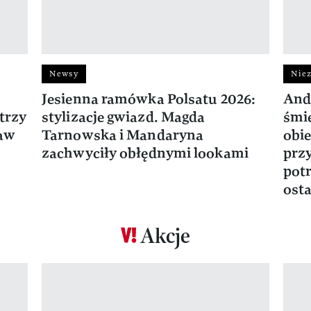
Newsy
Niez
Jesienna ramówka Polsatu 2026:
And
trzy
stylizacje gwiazd. Magda
śmie
ław
Tarnowska i Mandaryna
obie
zachwyciły obłędnymi lookami
prz
potr
osta
Akcje
Pokazywanie elementu 1 z 17