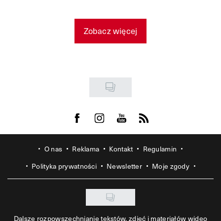
Zobacz więcej
Visit us on Facebook
Visit us on Instagram
Visit us on Youtube
Visit us on Rss
O nas
Reklama
Kontakt
Regulamin
Polityka prywatności
Newsletter
Moje zgody
Dalsze rozpowszechnianie tekstów, zdjęć i materiałów wideo