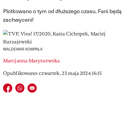
VIVA!LIFESTYLE
Plotkowano o tym od dłuższego czasu. Fani będą
zachwyceni!
VIVA!MAN
VIVA!PEOPLE POWER
VIVA!ITAKA
WALDEMAR KOMPAŁA
MAGAZYN VIVA!
Marcjanna Maryszewska
Opublikowano: czwartek, 23 maja 2024 16:15
Udostępnij na facebook
Udostępnij na whatsapp
E-mail do przyjaciela