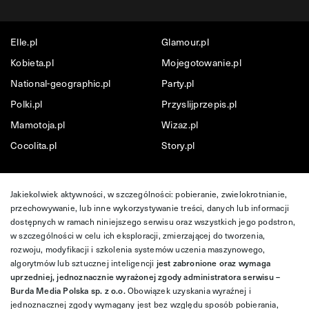
Elle.pl
Glamour.pl
Kobieta.pl
Mojegotowanie.pl
National-geographic.pl
Party.pl
Polki.pl
Przyslijprzepis.pl
Mamotoja.pl
Wizaz.pl
Cocolita.pl
Story.pl
Jakiekolwiek aktywności, w szczególności: pobieranie, zwielokrotnianie,
przechowywanie, lub inne wykorzystywanie treści, danych lub informacji
dostępnych w ramach niniejszego serwisu oraz wszystkich jego podstron,
w szczególności w celu ich eksploracji, zmierzającej do tworzenia,
rozwoju, modyfikacji i szkolenia systemów uczenia maszynowego,
algorytmów lub sztucznej inteligencji
jest zabronione oraz wymaga
uprzedniej, jednoznacznie wyrażonej zgody administratora serwisu –
Burda Media Polska sp. z o.o.
Obowiązek uzyskania wyraźnej i
jednoznacznej zgody wymagany jest bez względu sposób pobierania,