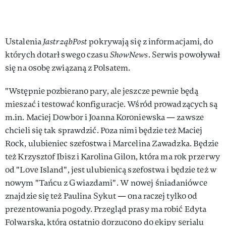
Ustalenia
JastrząbPost
pokrywają się z informacjami, do
których dotarł swego czasu
ShowNews
. Serwis powoływał
się na osobę związaną z Polsatem.
"Wstępnie pozbierano pary, ale jeszcze pewnie będą
mieszać i testować konfiguracje. Wśród prowadzących są
m.in. Maciej Dowbor i Joanna Koroniewska — zawsze
chcieli się tak sprawdzić. Poza nimi będzie też Maciej
Rock, ulubieniec szefostwa i Marcelina Zawadzka. Będzie
też Krzysztof Ibisz i Karolina Gilon, która ma rok przerwy
od "Love Island", jest ulubienicą szefostwa i będzie też w
nowym "Tańcu z Gwiazdami". W nowej śniadaniówce
znajdzie się też Paulina Sykut — ona raczej tylko od
prezentowania pogody. Przegląd prasy ma robić Edyta
Folwarska, którą ostatnio dorzucono do ekipy serialu