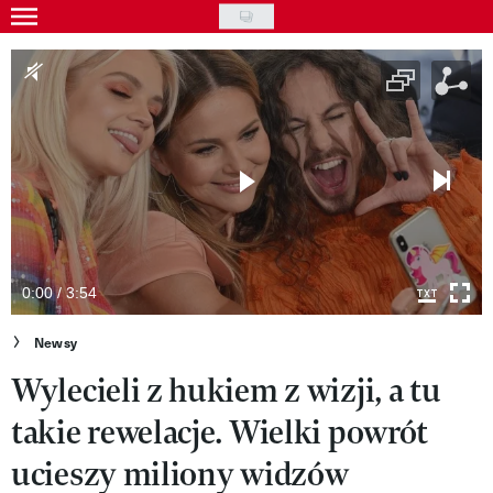
Skip
to
Gwiazdy
main
Ludzie
content
Moda
Uroda
Styl życia
Kultura
0:00 / 3:54
Wideo
Newsy
Wylecieli z hukiem z wizji, a tu
Nasze akcje
takie rewelacje. Wielki powrót
VIVA!ART
ucieszy miliony widzów
VIVA!MODA