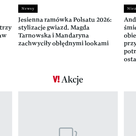
Newsy
Niez
Jesienna ramówka Polsatu 2026:
And
trzy
stylizacje gwiazd. Magda
śmie
ław
Tarnowska i Mandaryna
obie
zachwyciły obłędnymi lookami
prz
potr
osta
Akcje
Pokazywanie elementu 1 z 17