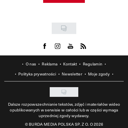
Visit us on Facebook
Visit us on Instagram
Visit us on Youtube
Visit us on Rss
O nas
Reklama
Kontakt
Regulamin
Polityka prywatności
Newsletter
Moje zgody
Dalsze rozpowszechnianie tekstów, zdjęć i materiałów wideo
opublikowanych w serwisie w całości lub w części wymaga
uprzedniej zgody wydawcy.
©
BURDA MEDIA POLSKA SP. Z O. O 2026