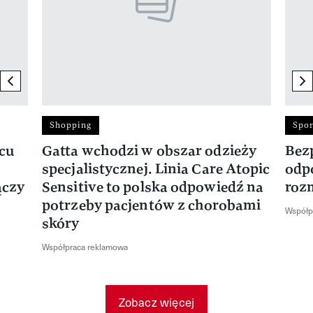
previous element
ne
Shopping
Spor
rcu
Gatta wchodzi w obszar odzieży
Bez
specjalistycznej. Linia Care Atopic
odp
ączy
Sensitive to polska odpowiedź na
roz
potrzeby pacjentów z chorobami
Współp
skóry
Współpraca reklamowa
Zobacz więcej