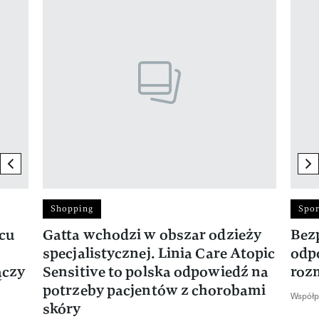
previous element
ne
Shopping
Spor
rcu
Gatta wchodzi w obszar odzieży
Bez
specjalistycznej. Linia Care Atopic
odp
ączy
Sensitive to polska odpowiedź na
roz
potrzeby pacjentów z chorobami
Współp
skóry