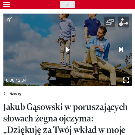
Skip
to
Gwiazdy
main
Ludzie
content
Moda
Uroda
Styl życia
Kultura
0:00 / 2:04
Wideo
Newsy
Jakub Gąsowski w poruszających
Nasze akcje
słowach żegna ojczyma:
VIVA!ART
„Dziękuję za Twój wkład w moje
VIVA!MODA