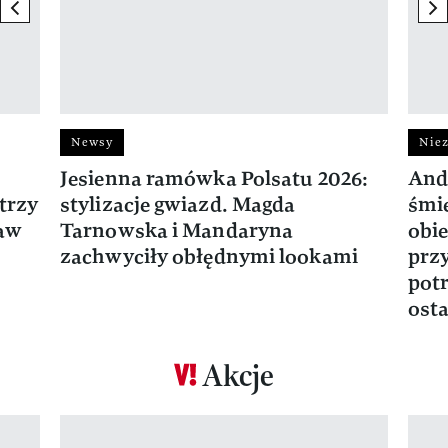
previous element
ne
Newsy
Niez
Jesienna ramówka Polsatu 2026:
And
trzy
stylizacje gwiazd. Magda
śmie
ław
Tarnowska i Mandaryna
obie
zachwyciły obłędnymi lookami
prz
potr
osta
Akcje
Pokazywanie elementu 1 z 17