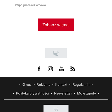
Współpraca reklamowa
Zobacz więcej
Visit us on Facebook
Visit us on Instagram
Visit us on Youtube
Visit us on Rss
O nas
Reklama
Kontakt
Regulamin
Polityka prywatności
Newsletter
Moje zgody