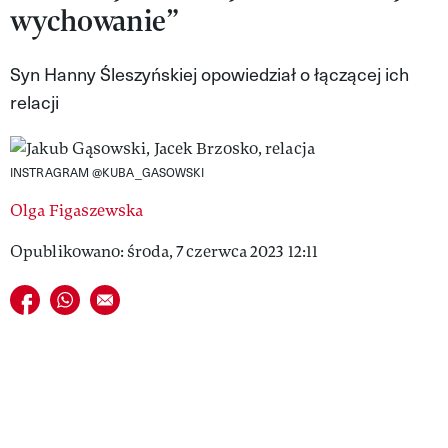
wychowanie”
VIVA!LIFESTYLE
VIVA!MAN
Syn Hanny Śleszyńskiej opowiedział o łączącej ich
relacji
VIVA!PEOPLE POWER
VIVA!ITAKA
INSTRAGRAM @KUBA_GASOWSKI
MAGAZYN VIVA!
Olga Figaszewska
Opublikowano: środa, 7 czerwca 2023 12:11
Udostępnij na facebook
Udostępnij na whatsapp
E-mail do przyjaciela