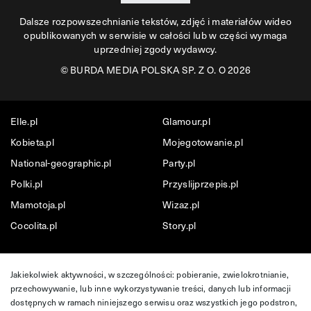
Dalsze rozpowszechnianie tekstów, zdjęć i materiałów wideo
opublikowanych w serwisie w całości lub w części wymaga
uprzedniej zgody wydawcy.
©
BURDA MEDIA POLSKA SP. Z O. O 2026
Elle.pl
Glamour.pl
Kobieta.pl
Mojegotowanie.pl
National-geographic.pl
Party.pl
Polki.pl
Przyslijprzepis.pl
Mamotoja.pl
Wizaz.pl
Cocolita.pl
Story.pl
Jakiekolwiek aktywności, w szczególności: pobieranie, zwielokrotnianie,
przechowywanie, lub inne wykorzystywanie treści, danych lub informacji
dostępnych w ramach niniejszego serwisu oraz wszystkich jego podstron,