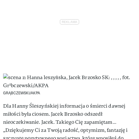
GRĄBCZEWSKI/AKPA
Dla Hanny Śleszyńskiej informacja o śmierci dawnej
miłości była ciosem. Jacek Brzosko odszedł
nieoczekiwanie. Jacek. Takiego Cię zapamiętam…
„Dziękujemy Ci za Twoją radość, optymizm, fantazję i
szczyptę pozytywnego wariactwa, które wnosiłeś do