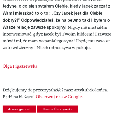
Jedyne, o co się spytałem Ciebie, kiedy Jacek zaczął z
Wami mieszkać to o to : „Czy Jacek jest dla Ciebie
dobry?!” Odpowiedziałeś, że na pewno tak! I byłem o
Wasze relacje zawsze spokojny!
Nigdy nie musiałem
interweniować, gdyż Jacek był Twoim kibicem! I zawsze
mówił mi, że mam wspaniałego syna! I będę mu zawsze
za to wdzięczny ! Niech odpoczywa w pokoju.
Authors
Olga Figaszewska
Dziękujemy, że przeczytałaś/eś nasz artykuł do końca.
Bądź na bieżąco!
Obserwuj nas w Google.
dzieci gwiazd
Hanna Śleszyńska