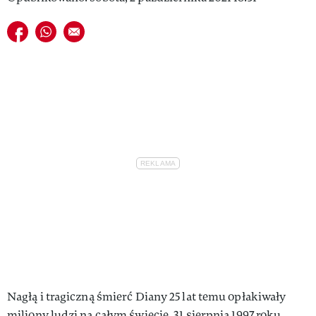
Udostępnij na facebook
Udostępnij na whatsapp
E-mail do przyjaciela
Nagłą i tragiczną śmierć Diany 25 lat temu opłakiwały
miliony ludzi na całym świecie. 31 sierpnia 1997 roku