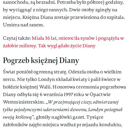
samochodu, są bezradni. Potrzeba było półtorej godziny,
by wyciągnąć z niego rannych. Dwie osoby zginęły na
miejscu. Księżna Diana zostaje przewieziona do szpitala.
Umiera nad ranem.
Czytaj także:
Miała 36 lat, osierociła synów i pogrążyła w
żałobie miliony. Tak wyglądało życie Diany
Pogrzeb księżnej Diany
Świat poniósł ogromną stratę. Odeszła osoba o wielkim
sercu. Nie tylko Londyn składał kwiaty i palił świece w
hołdzie księżnej Walii. Honorowa ceremonia pogrzebowa
Diany odbyła się 6 września 1997 roku w Opactwie
Westministerskim.
„W przejmującej ciszy, odmierzanej
tylko pojedynczymi uderzeniami dzwonu, Londyn pożegnał
swoją królową”,
głosiły nagłówki gazet. Tysiące
żałobników zajęło miejsca wzdłuż przejazdu konduktu,