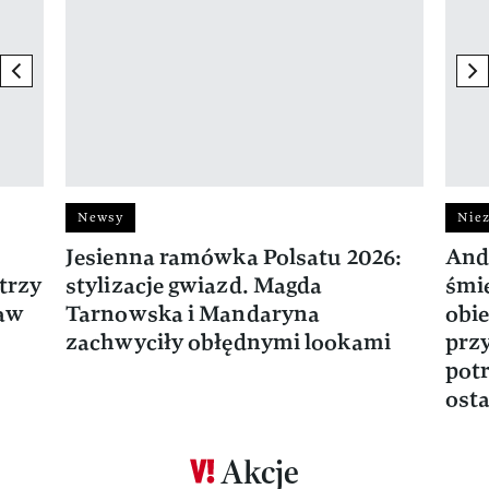
previous element
ne
Newsy
Niez
Jesienna ramówka Polsatu 2026:
And
trzy
stylizacje gwiazd. Magda
śmie
ław
Tarnowska i Mandaryna
obie
zachwyciły obłędnymi lookami
prz
potr
osta
Akcje