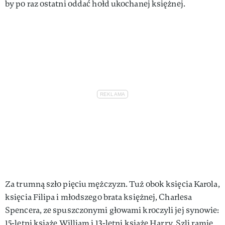
by po raz ostatni oddać hołd ukochanej księżnej.
Za trumną szło pięciu mężczyzn. Tuż obok księcia Karola,
księcia Filipa i młodszego brata księżnej, Charlesa
Spencera, ze spuszczonymi głowami kroczyli jej synowie:
15-letni książę William i 13-letni książę Harry. Szli ramię