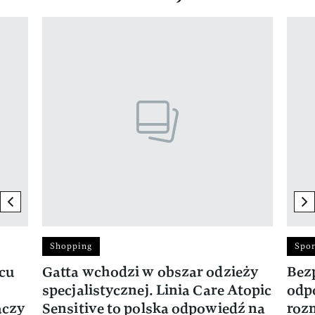
Pokazywanie elementu 1 z 17
previous element
ne
Shopping
Spor
rcu
Gatta wchodzi w obszar odzieży
Bez
specjalistycznej. Linia Care Atopic
odp
ączy
Sensitive to polska odpowiedź na
roz