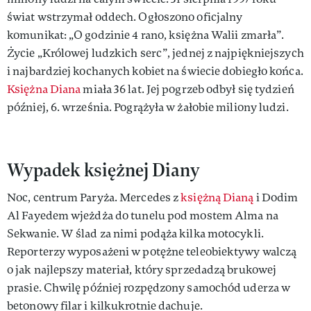
świat wstrzymał oddech. Ogłoszono oficjalny
komunikat: „O godzinie 4 rano, księżna Walii zmarła”.
Życie „Królowej ludzkich serc”, jednej z najpiękniejszych
i najbardziej kochanych kobiet na świecie dobiegło końca.
Księżna Diana
miała 36 lat. Jej pogrzeb odbył się tydzień
później, 6. września. Pogrążyła w żałobie miliony ludzi.
Wypadek księżnej Diany
Noc, centrum Paryża. Mercedes z
księżną Dianą
i Dodim
Al Fayedem wjeżdża do tunelu pod mostem Alma na
Sekwanie. W ślad za nimi podąża kilka motocykli.
Reporterzy wyposażeni w potężne teleobiektywy walczą
o jak najlepszy materiał, który sprzedadzą brukowej
prasie. Chwilę później rozpędzony samochód uderza w
betonowy filar i kilkukrotnie dachuje.