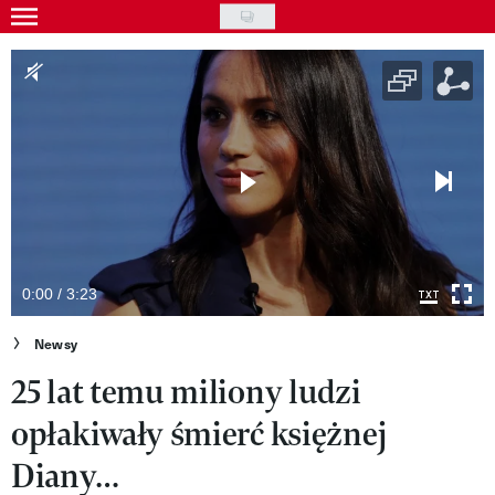
Skip
to
Gwiazdy
main
Ludzie
content
Moda
Uroda
Styl życia
Kultura
0:00 / 3:23
Wideo
Newsy
25 lat temu miliony ludzi
Nasze akcje
opłakiwały śmierć księżnej
VIVA!ART
Diany…
VIVA!MODA