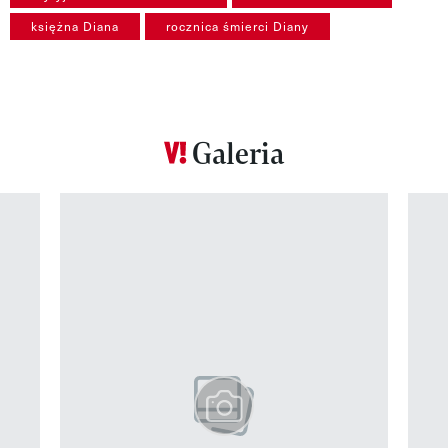
księżna Diana
rocznica śmierci Diany
Galeria
Pokazywanie elementu 1 z 12