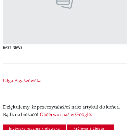
EAST NEWS
Authors
Olga Figaszewska
Dziękujemy, że przeczytałaś/eś nasz artykuł do końca.
Bądź na bieżąco!
Obserwuj nas w Google.
brytyjska rodzina królewska
Królowa Elżbieta II