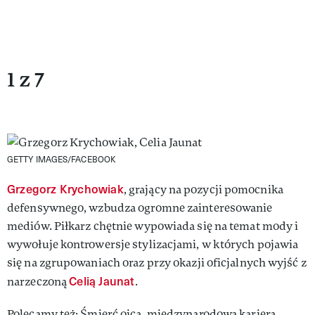
1 z 7
GETTY IMAGES/FACEBOOK
Grzegorz Krychowiak
, grający na pozycji pomocnika
defensywnego, wzbudza ogromne zainteresowanie
mediów. Piłkarz chętnie wypowiada się na temat mody i
wywołuje kontrowersje stylizacjami, w których pojawia
się na zgrupowaniach oraz przy okazji oficjalnych wyjść z
Celią Jaunat
narzeczoną
.
Polecamy też: Śmierć ojca, międzynarodowa kariera,