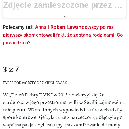
Zdjęcie zamieszczone przez użytkownika Grzegorz Krychowiak (@grzegorz.krychowiak) 15 Lis, 2015 o 7:19 PST
Polecamy też:
Anna i Robert Lewandowscy po raz
pierwszy skomentowali fakt, że zostaną rodzicami. Co
powiedzieli?
3 z 7
FACEBOOK @GRZEGORZ KRYCHOWIAK
W „Dzień Dobry TVN” w 2015 r. zwierzył się, że
garderoba w jego przestronnej willi w Sevilli zajmowała...
całe piętro! Wśród innych wypowiedzi, które wzbudziły
spore kontrowersje była ta, że z narzeczoną połączyła go
wspólna pasja, czyli zakupy oraz zamiłowanie do mody.