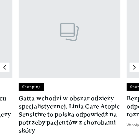
previous element
ne
Shopping
Spor
rcu
Gatta wchodzi w obszar odzieży
Bez
specjalistycznej. Linia Care Atopic
odp
ączy
Sensitive to polska odpowiedź na
roz
potrzeby pacjentów z chorobami
Współp
skóry