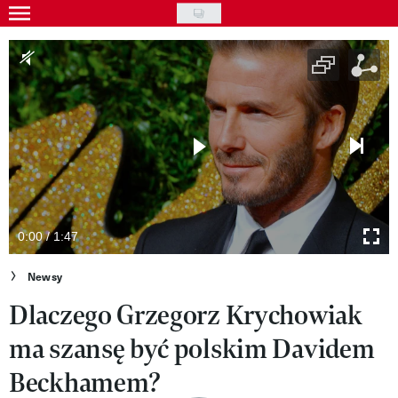
Skip
to
Gwiazdy
main
Ludzie
content
Moda
Uroda
Styl życia
Kultura
0:00 / 1:47
Wideo
Newsy
Dlaczego Grzegorz Krychowiak
Nasze akcje
ma szansę być polskim Davidem
VIVA!ART
Beckhamem?
VIVA!MODA