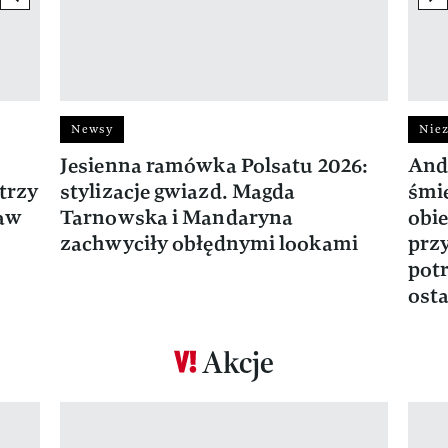
Newsy
Niez
Jesienna ramówka Polsatu 2026:
And
trzy
stylizacje gwiazd. Magda
śmie
ław
Tarnowska i Mandaryna
obie
zachwyciły obłędnymi lookami
prz
potr
osta
Akcje
Pokazywanie elementu 1 z 17