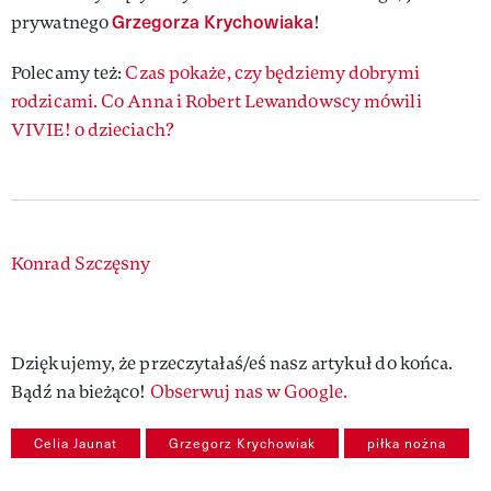
Grzegorza Krychowiaka
prywatnego
!
Polecamy też:
Czas pokaże, czy będziemy dobrymi
rodzicami. Co Anna i Robert Lewandowscy mówili
VIVIE! o dzieciach?
Authors
Konrad Szczęsny
Dziękujemy, że przeczytałaś/eś nasz artykuł do końca.
Bądź na bieżąco!
Obserwuj nas w Google.
Celia Jaunat
Grzegorz Krychowiak
piłka nożna