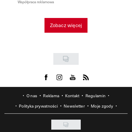
Współpraca reklamowa
Zobacz więcej
Visit us on Facebook
Visit us on Instagram
Visit us on Youtube
Visit us on Rss
O nas
Reklama
Kontakt
Regulamin
Polityka prywatności
Newsletter
Moje zgody