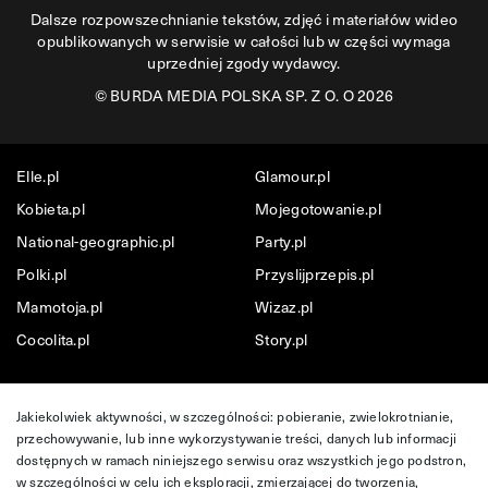
Dalsze rozpowszechnianie tekstów, zdjęć i materiałów wideo
opublikowanych w serwisie w całości lub w części wymaga
uprzedniej zgody wydawcy.
©
BURDA MEDIA POLSKA SP. Z O. O 2026
Elle.pl
Glamour.pl
Kobieta.pl
Mojegotowanie.pl
National-geographic.pl
Party.pl
Polki.pl
Przyslijprzepis.pl
Mamotoja.pl
Wizaz.pl
Cocolita.pl
Story.pl
Jakiekolwiek aktywności, w szczególności: pobieranie, zwielokrotnianie,
przechowywanie, lub inne wykorzystywanie treści, danych lub informacji
dostępnych w ramach niniejszego serwisu oraz wszystkich jego podstron,
w szczególności w celu ich eksploracji, zmierzającej do tworzenia,