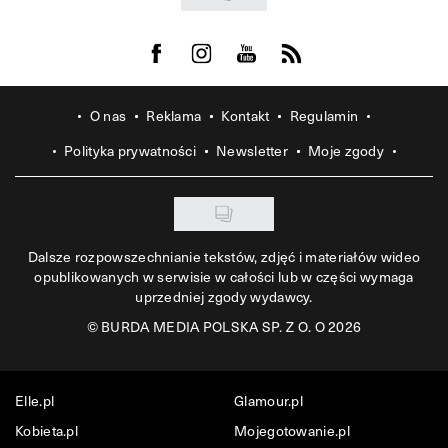
Visit us on Facebook
Visit us on Instagram
Visit us on Youtube
Visit us on Rss
O nas
Reklama
Kontakt
Regulamin
Polityka prywatności
Newsletter
Moje zgody
Dalsze rozpowszechnianie tekstów, zdjęć i materiałów wideo
opublikowanych w serwisie w całości lub w części wymaga
uprzedniej zgody wydawcy.
©
BURDA MEDIA POLSKA SP. Z O. O 2026
Elle.pl
Glamour.pl
Kobieta.pl
Mojegotowanie.pl