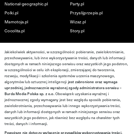
National-geographic.pl
Party.pl
Polki.pl
Przyslijprzepis.pl
Mamotoja.pl
Wizaz.pl
Cocolita.pl
Story.pl
Jakiekolwiek aktywności, w szczególności: pobieranie, zwielokrotnianie,
przechowywanie, lub inne wykorzystywanie treści, danych lub informacji
dostępnych w ramach niniejszego serwisu oraz wszystkich jego podstron,
w szczególności w celu ich eksploracji, zmierzającej do tworzenia,
rozwoju, modyfikacji i szkolenia systemów uczenia maszynowego,
algorytmów lub sztucznej inteligencji
jest zabronione oraz wymaga
uprzedniej, jednoznacznie wyrażonej zgody administratora serwisu –
Burda Media Polska sp. z o.o.
Obowiązek uzyskania wyraźnej i
jednoznacznej zgody wymagany jest bez względu sposób pobierania,
zwielokrotniania, przechowywania lub innego wykorzystywania treści,
danych lub informacji dostępnych w ramach niniejszego serwisu oraz
wszystkich jego podstron, jak również bez względu na charakter tych
treści, danych i informacji.
Powyższe nie dotyczy wyłącznie przypadków wykorzystywania treści,