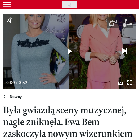
Skip
to
Gwiazdy
main
Ludzie
content
Moda
Uroda
Styl życia
Kultura
0:00 / 0:52
Wideo
Newsy
Była gwiazdą sceny muzycznej,
Nasze akcje
nagle zniknęła. Ewa Bem
VIVA!ART
zaskoczyła nowym wizerunkiem
VIVA!MODA