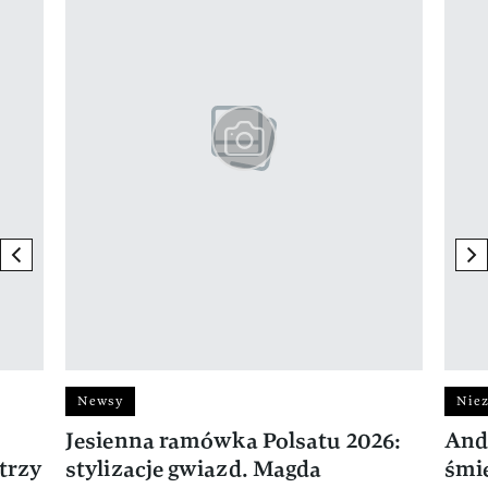
previous element
ne
Newsy
Niez
Jesienna ramówka Polsatu 2026:
And
trzy
stylizacje gwiazd. Magda
śmie