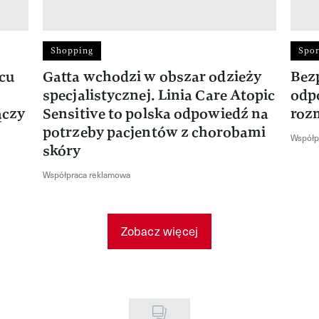
Shopping
Spor
rcu
Gatta wchodzi w obszar odzieży
Bez
specjalistycznej. Linia Care Atopic
odp
ączy
Sensitive to polska odpowiedź na
roz
potrzeby pacjentów z chorobami
Współp
skóry
Współpraca reklamowa
Zobacz więcej