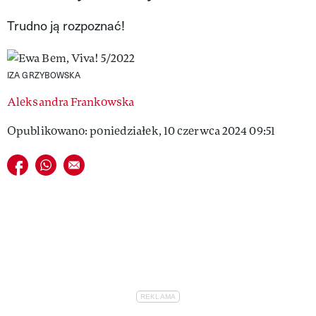
VIVA!LIFESTYLE
Trudno ją rozpoznać!
VIVA!MAN
IZA GRZYBOWSKA
VIVA!PEOPLE POWER
Aleksandra Frankowska
VIVA!ITAKA
Opublikowano: poniedziałek, 10 czerwca 2024 09:51
MAGAZYN VIVA!
Udostępnij na facebook
Udostępnij na whatsapp
E-mail do przyjaciela