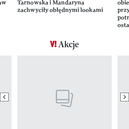
ław
Tarnowska i Mandaryna
obie
zachwyciły obłędnymi lookami
prz
potr
osta
Akcje
Pokazywanie elementu 1 z 17
previous element
ne