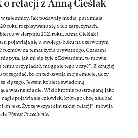
o relacji z Anną Cieślak
w tajemnicy. Jak podawały media, para miała
020 roku rozpisywano się o ich zaręczynach.
iercu w sierpniu 2021 roku. Anna Cieślak i
asu pojawiają się u swojego boku na czerwonym
kać rozmów na temat życia prywatnego. Czasami
 mnie pyta, jak mi się żyje z Edwardem, to mówię:
ę temu przyglądać, mogę się tego uczyć”. Z drugiej
to przegadać, bo on też oswaja moje emocje, uczy
zę się tego. Jestem kobietą świadomą,
ącą własne zdanie. Wielokrotnie postrzeganą jako
i nagle pojawia się człowiek, którego chcę słuchać,
 on jest. Życzę wszystkim takiej relacji”, mówiła
ście
Wprost Przeciwnie.