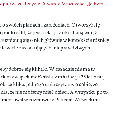
a
pierwsze decyzje Edwarda Miszczaka: „Ja bym
 o swoich planach i założeniach. Otworzył się
 podkreślił, że jego relacja z ukochaną wciąż
ozpisują się o nich głównie w kontekście różnicy
sobie wiele zaskakujących, nieprawdziwych
żeby dobrze się klikało. W zasadzie nie ma tu
łem związek małżeński z młodszą o 25 lat Anią
dobrze klika. Jednego dnia czytamy o sobie, że
nia, że nie możemy mieć dzieci. A wszystko po to,
, komentował w rozmowie z Piotrem Witwickim.