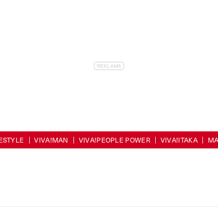
FESTYLE
VIVA!MAN
VIVA!PEOPLE POWER
VIVA!ITAKA
MA