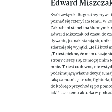
Edward Miszczak 
Swój związek długo utrzymywali 
poznać się cztery lata temu. W 2
Zakochani stanęli na ślubnym kob
Edward Miszczak od czasu do cz
dywanie, jednak starają się uni
zdarzają się wyjątki. „Jeśli ktoś
„To jest piękne, że mam okazję si
strony cieszę się, że mogę z nim 
mnie. To jest cudowne, nie wstyd
podejmującą własne decyzje, maj
taką samotnicę, trochę fighterkę 
do którego przychodzę po pomoc i
jakiś czas temu aktorka w podca