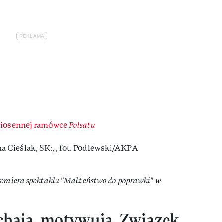
wiosennej ramówce
Polsatu
remiera spektaklu "Małżeństwo do poprawki" w
ochają, motywują. Związek