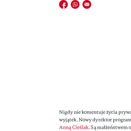
Udostępnij na facebook
Udostępnij na whatsapp
E-mail do przyjaciela
Nigdy nie komentuje życia prywa
wyjątek. Nowy dyrektor programo
Anną Cieślak
. Są małżeństwem o