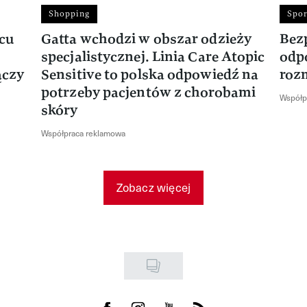
Shopping
Spor
rcu
Gatta wchodzi w obszar odzieży
Bez
specjalistycznej. Linia Care Atopic
odp
ączy
Sensitive to polska odpowiedź na
roz
potrzeby pacjentów z chorobami
Współp
skóry
Współpraca reklamowa
Zobacz więcej