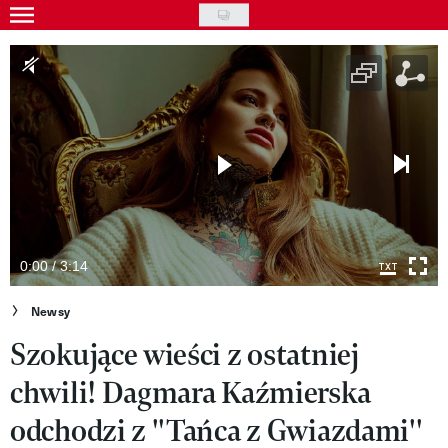
Skip
to
Gwiazdy
main
Ludzie
content
Moda
Uroda
Styl życia
Kultura
0:00 / 3:14
Wideo
Newsy
Szokujące wieści z ostatniej
Nasze akcje
chwili! Dagmara Kaźmierska
VIVA!ART
odchodzi z ''Tańca z Gwiazdami''
VIVA!MODA