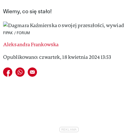
VIVA!LIFESTYLE
Wiemy, co się stało!
VIVA!MAN
FIPAK / FORUM
VIVA!PEOPLE POWER
Aleksandra Frankowska
VIVA!ITAKA
Opublikowano: czwartek, 18 kwietnia 2024 13:53
MAGAZYN VIVA!
Udostępnij na facebook
Udostępnij na whatsapp
E-mail do przyjaciela