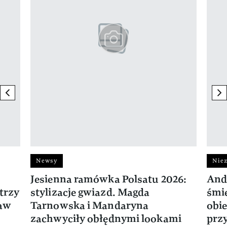
previous element
ne
Newsy
Niez
Jesienna ramówka Polsatu 2026:
And
trzy
stylizacje gwiazd. Magda
śmie
ław
Tarnowska i Mandaryna
obie
zachwyciły obłędnymi lookami
prz