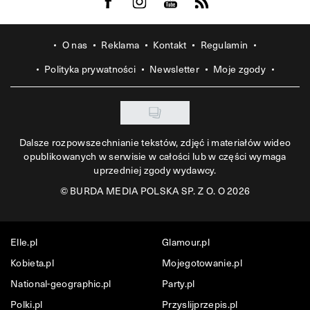
Visit us on Facebook
Visit us on Instagram
Visit us on Youtube
Visit us on Rss
O nas
Reklama
Kontakt
Regulamin
Polityka prywatności
Newsletter
Moje zgody
Dalsze rozpowszechnianie tekstów, zdjęć i materiałów wideo
opublikowanych w serwisie w całości lub w części wymaga
uprzedniej zgody wydawcy.
©
BURDA MEDIA POLSKA SP. Z O. O 2026
Elle.pl
Glamour.pl
Kobieta.pl
Mojegotowanie.pl
National-geographic.pl
Party.pl
Polki.pl
Przyslijprzepis.pl