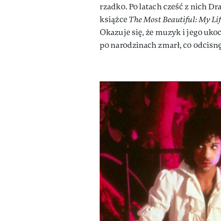
rzadko. Po latach cześć z nich D
książce
The Most Beautiful: My Lif
Okazuje się, że muzyk i jego uko
po narodzinach zmarł, co odcisnę