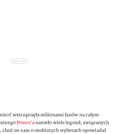
śmierć wstrząsnęła milionami fanów na całym
watnego
Prince'a
narosło wiele legend, związanych
mi, choć on sam o osobistych wyborach opowiadał