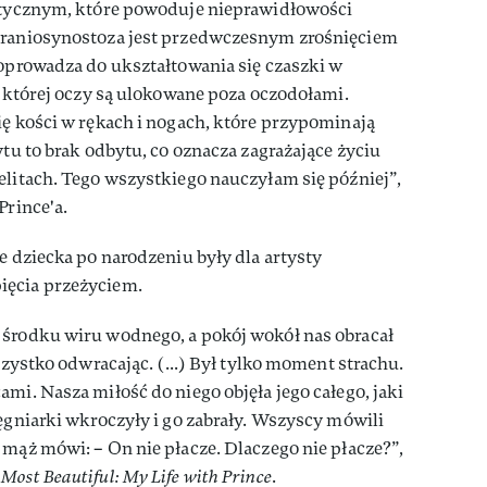
netycznym, które powoduje nieprawidłowości
 Kraniosynostoza jest przedwczesnym zrośnięciem
doprowadza do ukształtowania się czaszki w
 w której oczy są ulokowane poza oczodołami.
ię kości w rękach i nogach, które przypominają
ytu to brak odbytu, co oznacza zagrażające życiu
elitach. Tego wszystkiego nauczyłam się później”,
Prince'a.
e dziecka po narodzeniu były dla artysty
ięcia przeżyciem.
 środku wiru wodnego, a pokój wokół nas obracał
wszystko odwracając. (...) Był tylko moment strachu.
mi. Nasza miłość do niego objęła jego całego, jaki
lęgniarki wkroczyły i go zabrały. Wszyscy mówili
 mąż mówi: – On nie płacze. Dlaczego nie płacze?”,
Most Beautiful: My Life with Prince
.