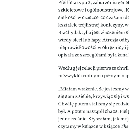
Pfeiffera typu 2, zaburzeniu ge
szkieletowe i ogólnoustrojowe.
się kości w czaszce, co czasami 
kształcie trójlistnej koniczyny,
Brachydaktylia jest złączeniem s
wtedy sieci lub łapy. Atrezja odb
nieprawidłowości w okrężnicy i j
opisała ze szczegółami była żona 
Według jej relacji pierwsze chwil
niezwykle trudnym i pełnym nap
„Miałam wrażenie, że jesteśmy w
się sam z siebie, krzywiąc się i 
Chwilę potem staliśmy się rodzica
był. A potem nastąpił chaos. Pie
jednocześnie. Słyszałam, jak mój
czytamy w książce w książce
The 