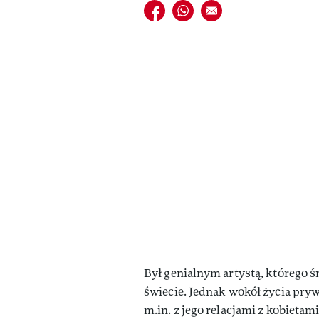
Udostępnij na facebook
Udostępnij na whatsapp
E-mail do przyjaciela
Był genialnym artystą, którego 
świecie. Jednak wokół życia pry
m.in. z jego relacjami z kobieta