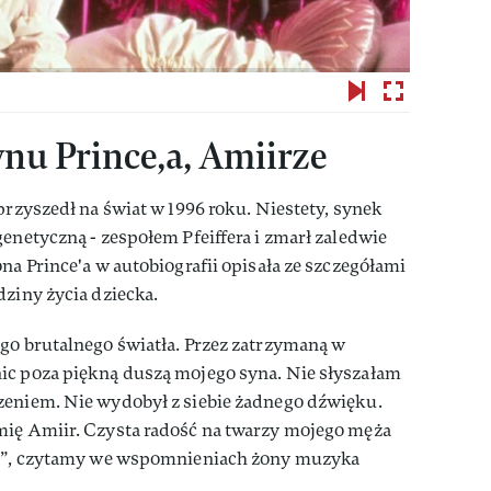
ynu Prince,a, Amiirze
przyszedł na świat w 1996 roku. Niestety, synek
genetyczną - zespołem Pfeiffera i zmarł zaledwie
na Prince'a w autobiografii opisała ze szczegółami
dziny życia dziecka.
ego brutalnego światła. Przez zatrzymaną w
ic poza piękną duszą mojego syna. Nie słyszałam
zeniem. Nie wydobył z siebie żadnego dźwięku.
mię Amiir. Czysta radość na twarzy mojego męża
nie”, czytamy we wspomnieniach żony muzyka