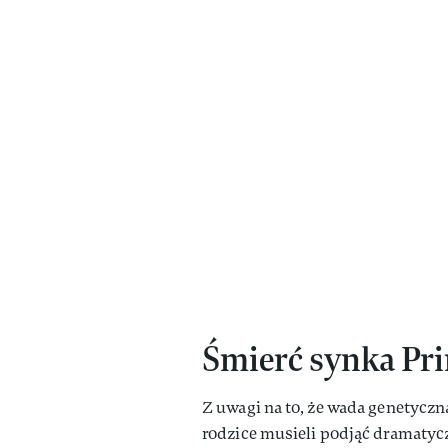
Śmierć synka Pri
Z uwagi na to, że wada genetycz
rodzice musieli podjąć dramatycz