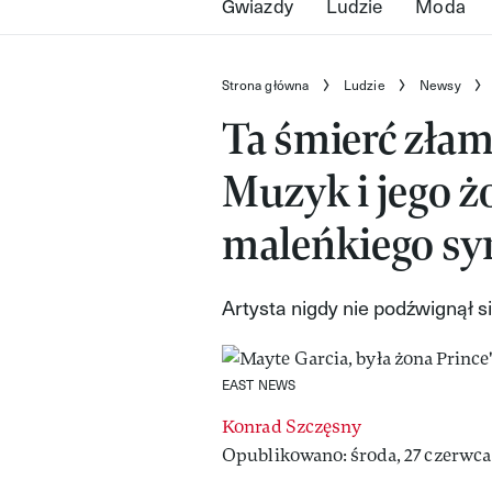
Gwiazdy
Ludzie
Moda
Strona główna
Ludzie
Newsy
Ta śmierć złama
Muzyk i jego ż
maleńkiego s
Artysta nigdy nie podźwignął si
EAST NEWS
Konrad Szczęsny
Opublikowano: środa, 27 czerwca