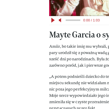
0:00 / 1:03
Mayte Garcia o s
Amiir, bo takie imię mu wybrali, 
pary urodził się z poważną wadą 
sześć dni po narodzinach. Była żo
zarówno poród, jak i pierwsze go
„A potem podnieśli dziecko do t
miejscu sekundę nie widziałam n
nic poza jego perfekcyjnym milc
Moje serce wypowiedziało jego i
zmieniła się w czyste przeraże
przytaczanych przez
Fakt
.