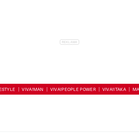
FESTYLE
VIVA!MAN
VIVA!PEOPLE POWER
VIVA!ITAKA
MA