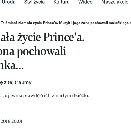
Uroda
Styl życia
Kultura
Wideo
Nasze akcje
Ta śmierć złamała życie Prince'a. Muzyk i jego żona pochowali maleńkiego
ła życie Prince'a.
ona pochowali
ynka…
ę z tej traumy
 2018 20:01