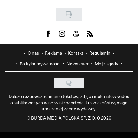
Visit us on Facebook
Visit us on Instagram
Visit us on Youtube
Visit us on Rss
O nas
Reklama
Kontakt
Regulamin
Polityka prywatności
Newsletter
Moje zgody
Dalsze rozpowszechnianie tekstów, zdjęć i materiałów wideo
opublikowanych w serwisie w całości lub w części wymaga
uprzedniej zgody wydawcy.
©
BURDA MEDIA POLSKA SP. Z O. O 2026