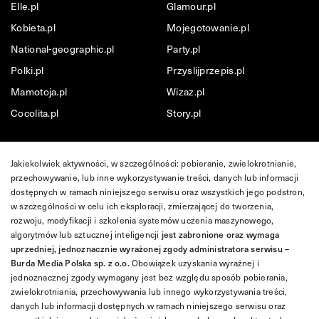
Elle.pl
Glamour.pl
Kobieta.pl
Mojegotowanie.pl
National-geographic.pl
Party.pl
Polki.pl
Przyslijprzepis.pl
Mamotoja.pl
Wizaz.pl
Cocolita.pl
Story.pl
Jakiekolwiek aktywności, w szczególności: pobieranie, zwielokrotnianie,
przechowywanie, lub inne wykorzystywanie treści, danych lub informacji
dostępnych w ramach niniejszego serwisu oraz wszystkich jego podstron,
w szczególności w celu ich eksploracji, zmierzającej do tworzenia,
rozwoju, modyfikacji i szkolenia systemów uczenia maszynowego,
algorytmów lub sztucznej inteligencji
jest zabronione oraz wymaga
uprzedniej, jednoznacznie wyrażonej zgody administratora serwisu –
Burda Media Polska sp. z o.o.
Obowiązek uzyskania wyraźnej i
jednoznacznej zgody wymagany jest bez względu sposób pobierania,
zwielokrotniania, przechowywania lub innego wykorzystywania treści,
danych lub informacji dostępnych w ramach niniejszego serwisu oraz