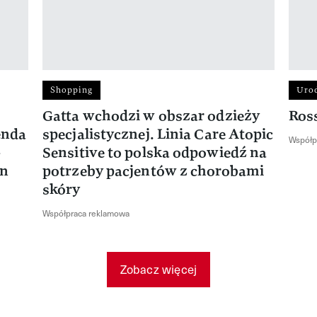
Shopping
Uro
Gatta wchodzi w obszar odzieży
Ros
enda
specjalistycznej. Linia Care Atopic
Współp
-
Sensitive to polska odpowiedź na
en
potrzeby pacjentów z chorobami
skóry
Współpraca reklamowa
Zobacz więcej