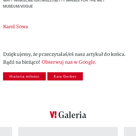
MUSEUM/VOGUE
Authors
Karol Sowa
Dziękujemy, że przeczytałaś/eś nasz artykuł do końca.
Bądź na bieżąco!
Obserwuj nas w Google.
Historia miłości
Kaia Gerber
Galeria