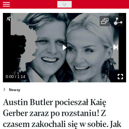
Skip
to
Gwiazdy
main
Ludzie
content
Moda
Uroda
Styl życia
Kultura
0:00 / 1:14
Wideo
Newsy
Austin Butler pocieszał Kaię
Nasze akcje
Gerber zaraz po rozstaniu! Z
VIVA!ART
czasem zakochali się w sobie. Jak
VIVA!MODA