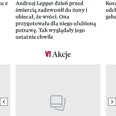
ku z
Andrzej Lepper dzień przed
Kora
śmiercią zadzwonił do żony i
odch
obiecał, że wróci. Ona
gehe
przygotowała dla niego ulubioną
potrawę. Tak wyglądały jego
ostatnie chwile
Akcje
Pokazywanie elementu 1 z 17
previous element
ne