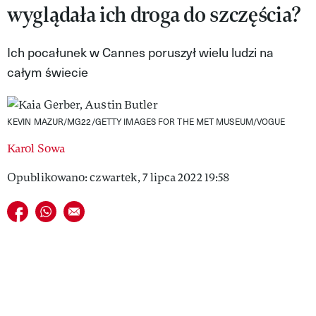
wyglądała ich droga do szczęścia?
VIVA!LIFESTYLE
VIVA!MAN
Ich pocałunek w Cannes poruszył wielu ludzi na
całym świecie
VIVA!PEOPLE POWER
VIVA!ITAKA
KEVIN MAZUR/MG22/GETTY IMAGES FOR THE MET MUSEUM/VOGUE
MAGAZYN VIVA!
Karol Sowa
Opublikowano: czwartek, 7 lipca 2022 19:58
Udostępnij na facebook
Udostępnij na whatsapp
E-mail do przyjaciela