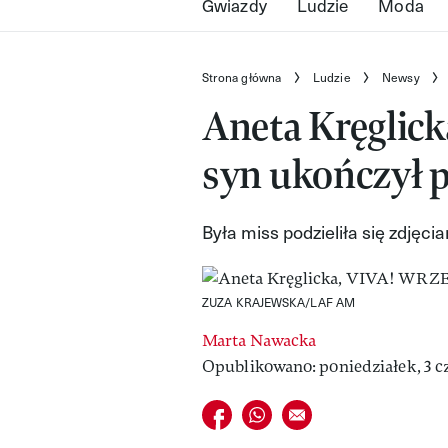
Gwiazdy
Ludzie
Moda
Strona główna
Ludzie
Newsy
Aneta Kręglicka
syn ukończył p
Była miss podzieliła się zdjęci
ZUZA KRAJEWSKA/LAF AM
Marta Nawacka
Opublikowano: poniedziałek, 3 c
Udostępnij na facebook
Udostępnij na whatsapp
E-mail do przyjaciela