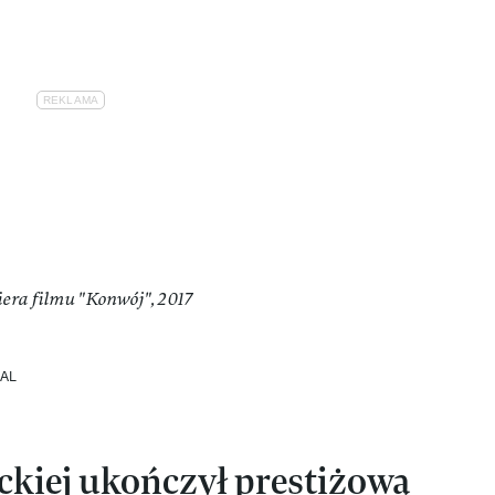
iera filmu "Konwój", 2017
IAL
ckiej ukończył prestiżową