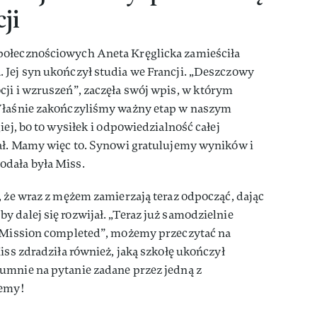
ji
połecznościowych Aneta Kręglicka zamieściła
 Jej syn ukończył studia we Francji. „Deszczowy
ji i wzruszeń”, zaczęła swój wpis, w którym
„Właśnie zakończyliśmy ważny etap w naszym
iej, bo to wysiłek i odpowiedzialność całej
iał. Mamy więc to. Synowi gratulujemy wyników i
odała była Miss.
, że wraz z mężem zamierzają teraz odpocząć, dając
 dalej się rozwijał. „Teraz już samodzielnie
. Mission completed”, możemy przeczytać na
iss zdradziła również, jaką szkołę ukończył
umnie na pytanie zadane przez jedną z
jemy!