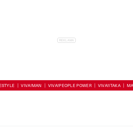
FESTYLE
VIVA!MAN
VIVA!PEOPLE POWER
VIVA!ITAKA
MA