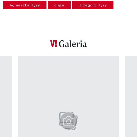
Agnieszka Hyży
ciąża
Grzegorz Hyży
Galeria
Pokazywanie elementu 1 z 12