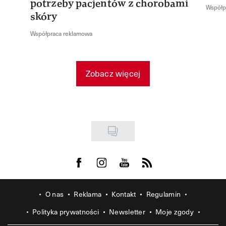
potrzeby pacjentów z chorobami
Współp
skóry
Współpraca reklamowa
Zobacz więcej
Visit us on Facebook
Visit us on Instagram
Visit us on Youtube
Visit us on Rss
O nas
Reklama
Kontakt
Regulamin
Polityka prywatności
Newsletter
Moje zgody