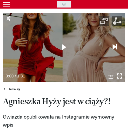
Skip
to
Gwiazdy
main
Ludzie
content
Moda
Uroda
Styl życia
Kultura
0:00 / 1:31
Wideo
Newsy
Agnieszka Hyży jest w ciąży?!
Nasze akcje
VIVA!ART
Gwiazda opublikowała na Instagramie wymowny
VIVA!MODA
wpis