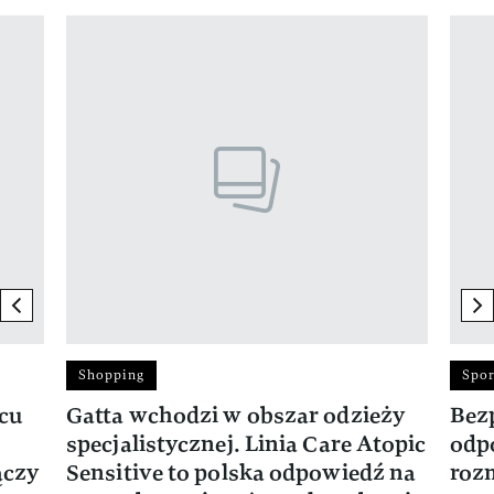
Pokazywanie elementu 1 z 17
previous element
ne
Shopping
Spor
rcu
Gatta wchodzi w obszar odzieży
Bez
specjalistycznej. Linia Care Atopic
odp
ączy
Sensitive to polska odpowiedź na
roz