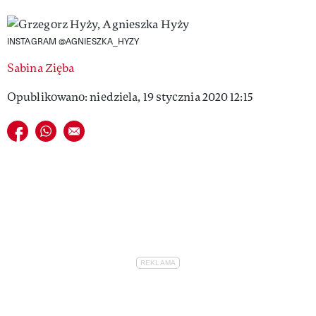
VIVA!LIFESTYLE
INSTAGRAM @AGNIESZKA_HYZY
VIVA!MAN
Sabina Zięba
VIVA!PEOPLE POWER
Opublikowano: niedziela, 19 stycznia 2020 12:15
VIVA!ITAKA
Udostępnij na facebook
Udostępnij na whatsapp
E-mail do przyjaciela
MAGAZYN VIVA!