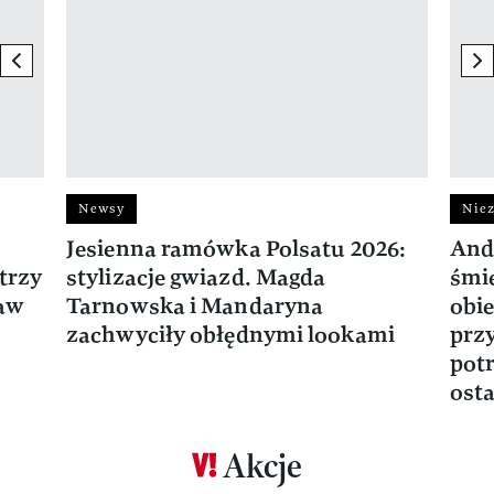
previous element
ne
Newsy
Niez
Jesienna ramówka Polsatu 2026:
And
trzy
stylizacje gwiazd. Magda
śmie
ław
Tarnowska i Mandaryna
obie
zachwyciły obłędnymi lookami
prz
potr
osta
Akcje