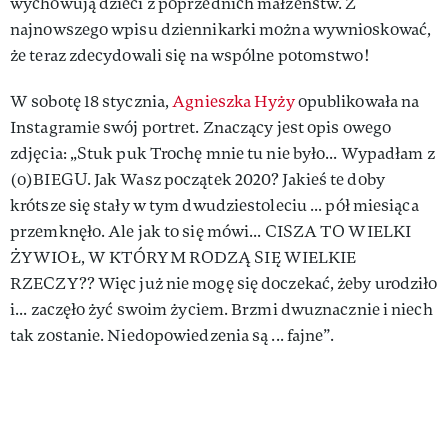
wychowują dzieci z poprzednich małżeństw. Z
najnowszego wpisu dziennikarki można wywnioskować,
że teraz zdecydowali się na wspólne potomstwo!
W sobotę 18 stycznia,
Agnieszka Hyży
opublikowała na
Instagramie swój portret. Znaczący jest opis owego
zdjęcia: „Stuk puk Trochę mnie tu nie było... Wypadłam z
(o)BIEGU. Jak Wasz początek 2020? Jakieś te doby
krótsze się stały w tym dwudziestoleciu ... pół miesiąca
przemknęło. Ale jak to się mówi... CISZA TO WIELKI
ŻYWIOŁ, W KTÓRYM RODZĄ SIĘ WIELKIE
RZECZY?? Więc już nie mogę się doczekać, żeby urodziło
i... zaczęło żyć swoim życiem. Brzmi dwuznacznie i niech
tak zostanie. Niedopowiedzenia są ... fajne”.