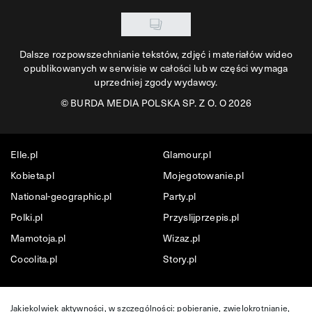
Dalsze rozpowszechnianie tekstów, zdjęć i materiałów wideo
opublikowanych w serwisie w całości lub w części wymaga
uprzedniej zgody wydawcy.
©
BURDA MEDIA POLSKA SP. Z O. O 2026
Elle.pl
Glamour.pl
Kobieta.pl
Mojegotowanie.pl
National-geographic.pl
Party.pl
Polki.pl
Przyslijprzepis.pl
Mamotoja.pl
Wizaz.pl
Cocolita.pl
Story.pl
Jakiekolwiek aktywności, w szczególności: pobieranie, zwielokrotnianie,