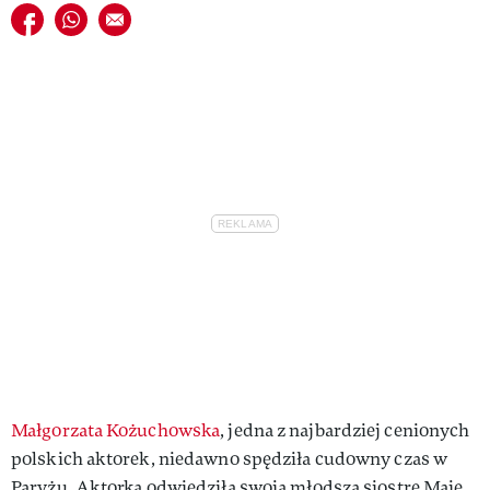
Udostępnij na facebook
Udostępnij na whatsapp
E-mail do przyjaciela
Małgorzata Kożuchowska
, jedna z najbardziej cenionych
polskich aktorek, niedawno spędziła cudowny czas w
Paryżu. Aktorka odwiedziła swoją młodszą siostrę Maję,