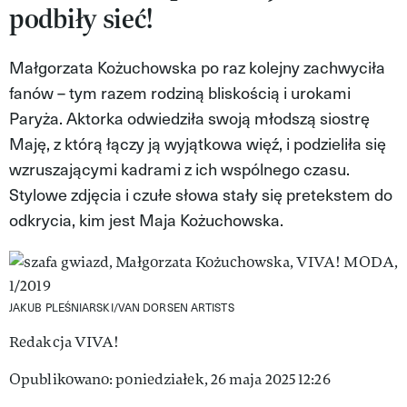
podbiły sieć!
VIVA!LIFESTYLE
VIVA!MAN
Małgorzata Kożuchowska po raz kolejny zachwyciła
fanów – tym razem rodziną bliskością i urokami
VIVA!PEOPLE POWER
Paryża. Aktorka odwiedziła swoją młodszą siostrę
VIVA!ITAKA
Maję, z którą łączy ją wyjątkowa więź, i podzieliła się
wzruszającymi kadrami z ich wspólnego czasu.
MAGAZYN VIVA!
Stylowe zdjęcia i czułe słowa stały się pretekstem do
odkrycia, kim jest Maja Kożuchowska.
JAKUB PLEŚNIARSKI/VAN DORSEN ARTISTS
Redakcja VIVA!
Opublikowano: poniedziałek, 26 maja 2025 12:26