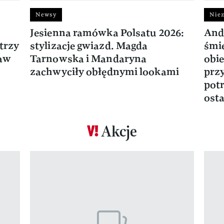
Newsy
Niez
Jesienna ramówka Polsatu 2026:
And
trzy
stylizacje gwiazd. Magda
śmie
ław
Tarnowska i Mandaryna
obie
zachwyciły obłędnymi lookami
prz
potr
osta
Akcje
Pokazywanie elementu 1 z 17