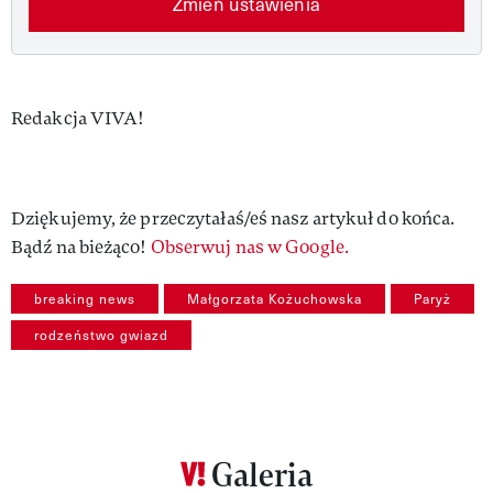
Zmień ustawienia
Authors
Redakcja VIVA!
Dziękujemy, że przeczytałaś/eś nasz artykuł do końca.
Bądź na bieżąco!
Obserwuj nas w Google.
breaking news
Małgorzata Kożuchowska
Paryż
rodzeństwo gwiazd
Galeria