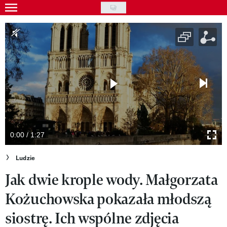
Skip
to
Gwiazdy
main
Ludzie
content
Moda
Uroda
Styl życia
Kultura
0:00 / 1:27
Wideo
Ludzie
Jak dwie krople wody. Małgorzata
Nasze akcje
Kożuchowska pokazała młodszą
VIVA!ART
siostrę. Ich wspólne zdjęcia
VIVA!MODA