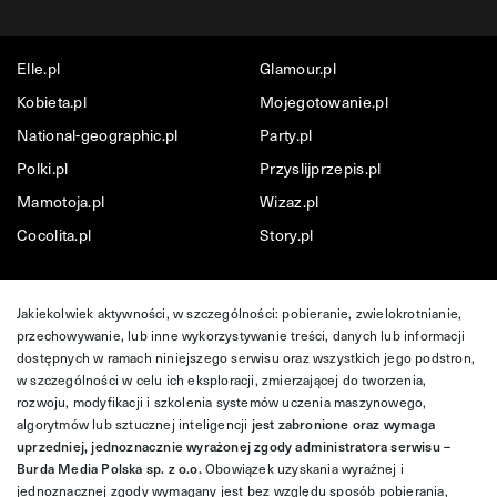
Elle.pl
Glamour.pl
Kobieta.pl
Mojegotowanie.pl
National-geographic.pl
Party.pl
Polki.pl
Przyslijprzepis.pl
Mamotoja.pl
Wizaz.pl
Cocolita.pl
Story.pl
Jakiekolwiek aktywności, w szczególności: pobieranie, zwielokrotnianie,
przechowywanie, lub inne wykorzystywanie treści, danych lub informacji
dostępnych w ramach niniejszego serwisu oraz wszystkich jego podstron,
w szczególności w celu ich eksploracji, zmierzającej do tworzenia,
rozwoju, modyfikacji i szkolenia systemów uczenia maszynowego,
algorytmów lub sztucznej inteligencji
jest zabronione oraz wymaga
uprzedniej, jednoznacznie wyrażonej zgody administratora serwisu –
Burda Media Polska sp. z o.o.
Obowiązek uzyskania wyraźnej i
jednoznacznej zgody wymagany jest bez względu sposób pobierania,