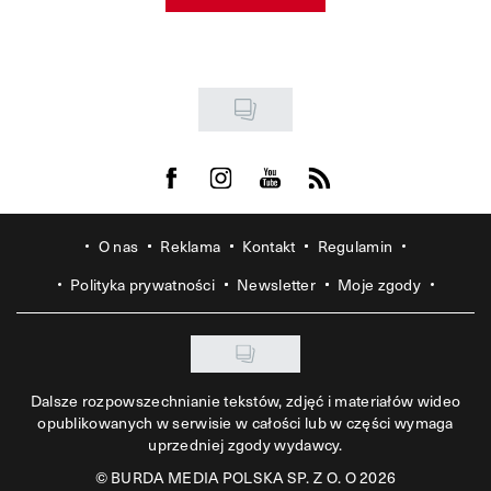
Visit us on Facebook
Visit us on Instagram
Visit us on Youtube
Visit us on Rss
O nas
Reklama
Kontakt
Regulamin
Polityka prywatności
Newsletter
Moje zgody
Dalsze rozpowszechnianie tekstów, zdjęć i materiałów wideo
opublikowanych w serwisie w całości lub w części wymaga
uprzedniej zgody wydawcy.
©
BURDA MEDIA POLSKA SP. Z O. O 2026