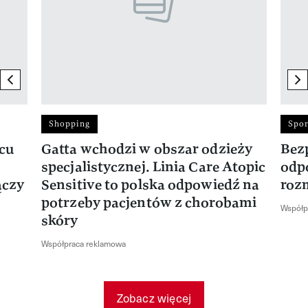
previous element
ne
Shopping
Spor
rcu
Gatta wchodzi w obszar odzieży
Bez
specjalistycznej. Linia Care Atopic
odp
ączy
Sensitive to polska odpowiedź na
roz
potrzeby pacjentów z chorobami
Współp
skóry
Współpraca reklamowa
Zobacz więcej