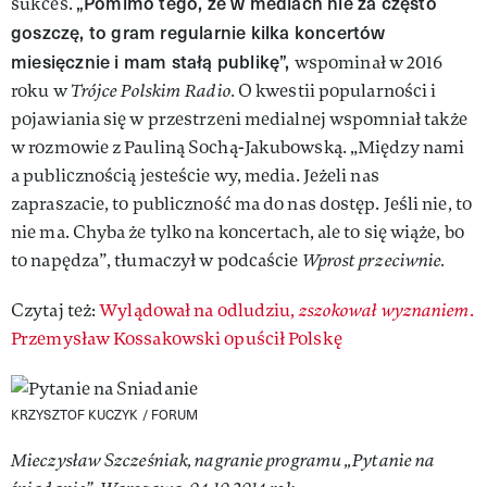
„Pomimo tego, że w mediach nie za często
sukces.
goszczę, to gram regularnie kilka koncertów
miesięcznie i mam stałą publikę”,
wspominał w 2016
roku w
Trójce Polskim Radio.
O kwestii popularności i
pojawiania się w przestrzeni medialnej wspomniał także
w rozmowie z Pauliną Sochą-Jakubowską. „Między nami
a publicznością jesteście wy, media. Jeżeli nas
zapraszacie, to publiczność ma do nas dostęp. Jeśli nie, to
nie ma. Chyba że tylko na koncertach, ale to się wiąże, bo
to napędza”, tłumaczył w podcaście
Wprost przeciwnie.
Czytaj też:
Wylądował na odludziu,
zszokował wyznaniem
.
Przemysław Kossakowski opuścił Polskę
KRZYSZTOF KUCZYK / FORUM
Mieczysław Szcześniak, nagranie programu „Pytanie na