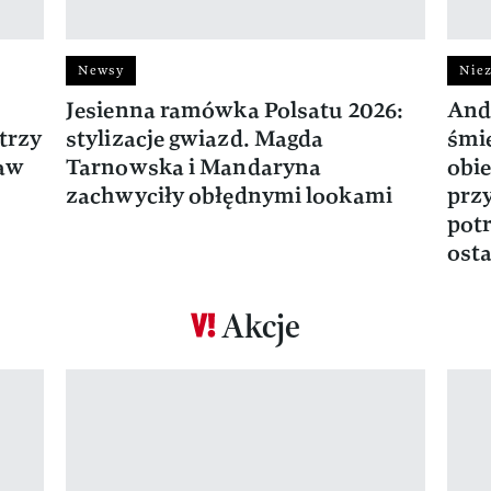
Newsy
Niez
Jesienna ramówka Polsatu 2026:
And
trzy
stylizacje gwiazd. Magda
śmie
ław
Tarnowska i Mandaryna
obie
zachwyciły obłędnymi lookami
prz
potr
osta
Akcje
Pokazywanie elementu 1 z 17