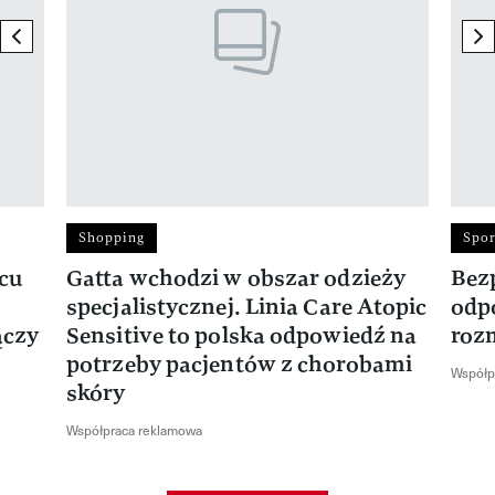
previous element
ne
Shopping
Spor
rcu
Gatta wchodzi w obszar odzieży
Bez
specjalistycznej. Linia Care Atopic
odp
ączy
Sensitive to polska odpowiedź na
roz
potrzeby pacjentów z chorobami
Współp
skóry
Współpraca reklamowa