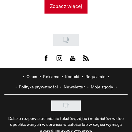
Zobacz więcej
Visit us on Facebook
Visit us on Instagram
Visit us on Youtube
Visit us on Rss
O nas
Reklama
Kontakt
Regulamin
Polityka prywatności
Newsletter
Moje zgody
Dalsze rozpowszechnianie tekstów, zdjęć i materiałów wideo
opublikowanych w serwisie w całości lub w części wymaga
uprzedniej zgody wydawcy.