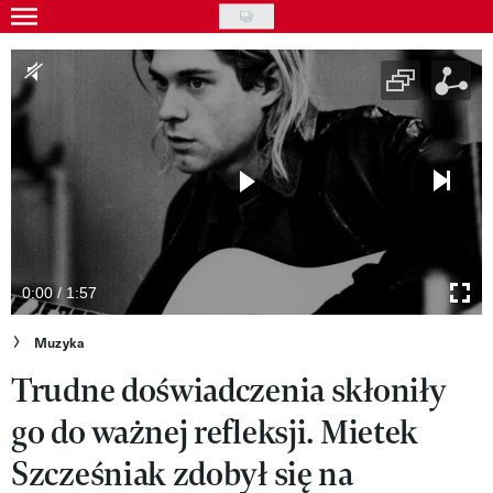
Skip
to
Gwiazdy
main
Ludzie
content
Moda
Uroda
Styl życia
Kultura
0:00 / 1:57
Wideo
Muzyka
Trudne doświadczenia skłoniły
Nasze akcje
go do ważnej refleksji. Mietek
VIVA!ART
Szcześniak zdobył się na
VIVA!MODA