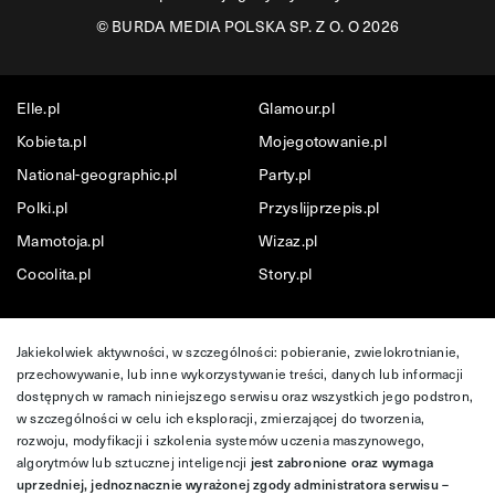
©
BURDA MEDIA POLSKA SP. Z O. O 2026
Elle.pl
Glamour.pl
Kobieta.pl
Mojegotowanie.pl
National-geographic.pl
Party.pl
Polki.pl
Przyslijprzepis.pl
Mamotoja.pl
Wizaz.pl
Cocolita.pl
Story.pl
Jakiekolwiek aktywności, w szczególności: pobieranie, zwielokrotnianie,
przechowywanie, lub inne wykorzystywanie treści, danych lub informacji
dostępnych w ramach niniejszego serwisu oraz wszystkich jego podstron,
w szczególności w celu ich eksploracji, zmierzającej do tworzenia,
rozwoju, modyfikacji i szkolenia systemów uczenia maszynowego,
algorytmów lub sztucznej inteligencji
jest zabronione oraz wymaga
uprzedniej, jednoznacznie wyrażonej zgody administratora serwisu –