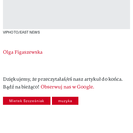
VIPHOTO/EAST NEWS
Authors
Olga Figaszewska
Dziękujemy, że przeczytałaś/eś nasz artykuł do końca.
Bądź na bieżąco!
Obserwuj nas w Google.
Mietek Szcześniak
muzyka