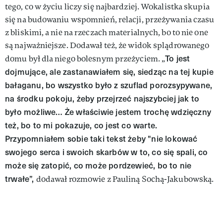
tego, co w życiu liczy się najbardziej. Wokalistka skupia
się na budowaniu wspomnień, relacji, przeżywania czasu
z bliskimi, a nie na rzeczach materialnych, bo to nie one
są najważniejsze. Dodawał też, że widok splądrowanego
To jest
domu był dla niego bolesnym przeżyciem. „
dojmujące, ale zastanawiałem się, siedząc na tej kupie
bałaganu, bo wszystko było z szuflad porozsypywane,
na środku pokoju, żeby przejrzeć najszybciej jak to
było możliwe… Że właściwie jestem trochę wdzięczny
też, bo to mi pokazuje, co jest co warte.
Przypomniałem sobie taki tekst żeby "nie lokować
swojego serca i swoich skarbów w to, co się spali, co
może się zatopić, co może pordzewieć, bo to nie
trwałe”,
dodawał rozmowie z Pauliną Sochą-Jakubowską.