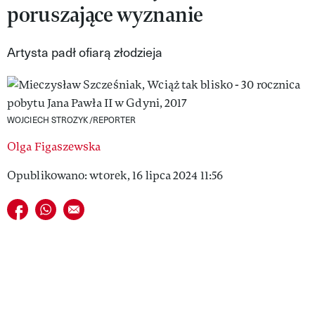
poruszające wyznanie
VIVA!LIFESTYLE
VIVA!MAN
Artysta padł ofiarą złodzieja
VIVA!PEOPLE POWER
VIVA!ITAKA
WOJCIECH STROZYK/REPORTER
MAGAZYN VIVA!
Olga Figaszewska
Opublikowano: wtorek, 16 lipca 2024 11:56
Udostępnij na facebook
Udostępnij na whatsapp
E-mail do przyjaciela