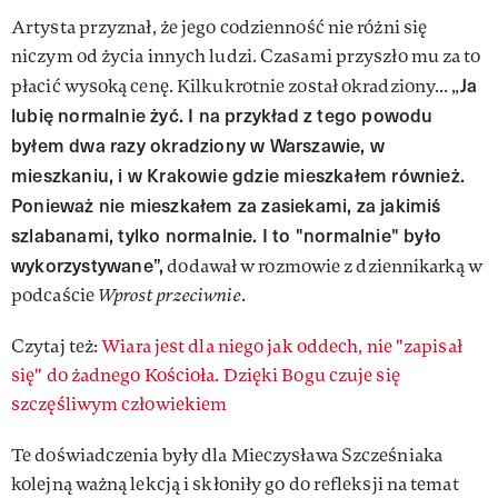
Artysta przyznał, że jego codzienność nie różni się
niczym od życia innych ludzi. Czasami przyszło mu za to
Ja
płacić wysoką cenę. Kilkukrotnie został okradziony... „
lubię normalnie żyć. I na przykład z tego powodu
byłem dwa razy okradziony w Warszawie, w
mieszkaniu, i w Krakowie gdzie mieszkałem również.
Ponieważ nie mieszkałem za zasiekami, za jakimiś
szlabanami, tylko normalnie. I to "normalnie" było
wykorzystywane”,
dodawał w rozmowie z dziennikarką w
podcaście
Wprost przeciwnie
.
Czytaj też:
Wiara
jest dla niego jak oddech, nie "zapisał
się" do żadnego Kościoła. Dzięki Bogu czuje się
szczęśliwym człowiekiem
Te doświadczenia były dla Mieczysława Szcześniaka
kolejną ważną lekcją i skłoniły go do refleksji na temat