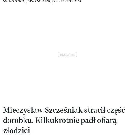
śniadanie”, Warszawa, 04.10.2014 rok
Mieczysław Szcześniak stracił część
dorobku. Kilkukrotnie padł ofiarą
złodziei