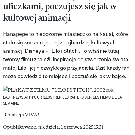
uliczkami, poczujesz się jak w
VIVA!LIFESTYLE
kultowej animacji
VIVA!MAN
Hanapepe to niepozorne miasteczko na Kauai, które
VIVA!PEOPLE POWER
stało się sercem jednej z najbardziej kultowych
VIVA!ITAKA
animacji Disneya – „Lilo i Stitch”. To właśnie tutaj
twórcy filmu znaleźli inspirację do stworzenia świata
MAGAZYN VIVA!
małej Lilo i jej niezwykłego przyjaciela. Dziś każdy fan
może odwiedzić to miejsce i poczuć się jak w bajce.
EAST NEWS/AFP POUR ILLUSTRER LES PAPIERS SUR LES FILMS DE LA
SEMAINE
Redakcja VIVA!
Opublikowano: niedziela, 1 czerwca 2025 15:31