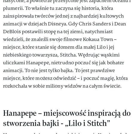
nasycone, a powietrze przesycone jest zapachem oceanu i
plumerii. To właśnie tu zaczyna się historia, która
zainspirowała twórców jednej z najbardziej kultowych
animacji w dziejach Disneya. Gdy Chris Sanders i Dean
DeBlois postawili stopę na tej ziemi, natychmiast
wiedzieli, że znaleźli swoje filmowe Kokaua Town –
miejsce, które stanie się domem dla małej Lilo i jej
niebieskiego towarzysza, Stitcha. Wędrując wąskimi
uliczkami Hanapepe, nietrudno poczuć się jak bohater
animacji. To nie jest tylko bajka. To jest prawdziwe
miejsce, które możesz odwiedzić – i poczuć magię, która
rozkochała w sobie miliony widzów na całym świecie.
Hanapepe – miejscowość inspiracją do
stworzenia bajki - „Lilo i Stitch”