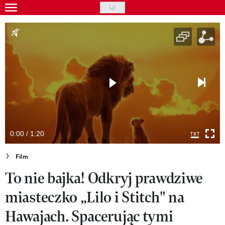
Skip
to
Gwiazdy
main
Ludzie
content
Moda
Uroda
Styl życia
Kultura
0:00 / 1:20
Wideo
Film
To nie bajka! Odkryj prawdziwe
Nasze akcje
miasteczko „Lilo i Stitch" na
VIVA!ART
Hawajach. Spacerując tymi
VIVA!MODA