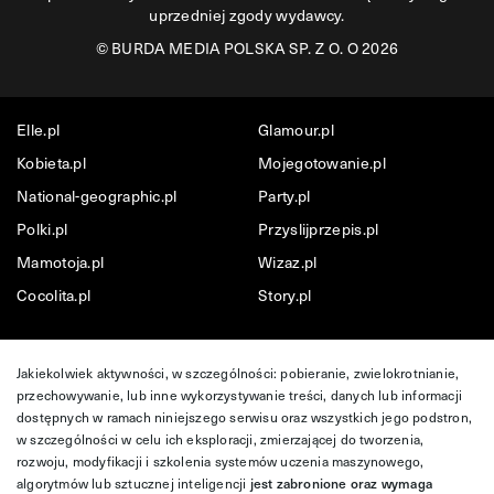
uprzedniej zgody wydawcy.
©
BURDA MEDIA POLSKA SP. Z O. O 2026
Elle.pl
Glamour.pl
Kobieta.pl
Mojegotowanie.pl
National-geographic.pl
Party.pl
Polki.pl
Przyslijprzepis.pl
Mamotoja.pl
Wizaz.pl
Cocolita.pl
Story.pl
Jakiekolwiek aktywności, w szczególności: pobieranie, zwielokrotnianie,
przechowywanie, lub inne wykorzystywanie treści, danych lub informacji
dostępnych w ramach niniejszego serwisu oraz wszystkich jego podstron,
w szczególności w celu ich eksploracji, zmierzającej do tworzenia,
rozwoju, modyfikacji i szkolenia systemów uczenia maszynowego,
algorytmów lub sztucznej inteligencji
jest zabronione oraz wymaga