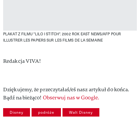
PLAKAT Z FILMU "LILO I STITCH". 2002 ROK
EAST NEWS/AFP POUR
ILLUSTRER LES PAPIERS SUR LES FILMS DE LA SEMAINE
Authors
Redakcja VIVA!
Dziękujemy, że przeczytałaś/eś nasz artykuł do końca.
Bądź na bieżąco!
Obserwuj nas w Google.
Disney
podróże
Walt Disney