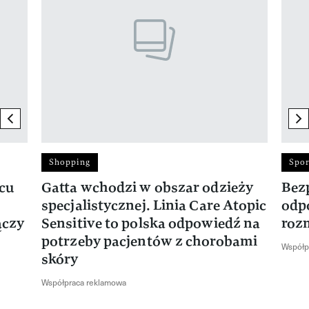
previous element
ne
Shopping
Spor
rcu
Gatta wchodzi w obszar odzieży
Bez
specjalistycznej. Linia Care Atopic
odp
ączy
Sensitive to polska odpowiedź na
roz
potrzeby pacjentów z chorobami
Współp
skóry
Współpraca reklamowa