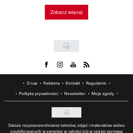
Zobacz więcej
Visit us on Facebook
Visit us on Instagram
Visit us on Youtube
Visit us on Rss
O nas
Reklama
Kontakt
Regulamin
Polityka prywatności
Newsletter
Moje zgody
Dalsze rozpowszechnianie tekstów, zdjęć i materiałów wideo
opublikowanych w serwisie w całości lub w części wymaga