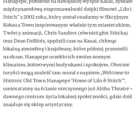
Hanapepe, położone na hawajskiej wyspie Kauai, zyskało
międzynarodową rozpoznawalność dzięki filmowi „Lilo i
Stitch” z 2002 roku, który został osadzony w fikcyjnym
Kokaua Town inspirowanym właśnie tym miasteczkiem.
Twórcy animacji, Chris Sanders (również głos Stitcha)
oraz Dean DeBlois, spędzili czas na Kauai, chłonąc
lokalną atmosferę i krajobrazy, które później przenieśli
na ekran. Hanapepe urzekło ich swoim sennym
klimatem, kolorowymi budynkami i spokojem. Obecnie
turyści mogą znaleźć tam mural z napisem „Welcome to
Historic Old Town Hanapepe 'Home of Lilo & Stitch'”,
umieszczony na ścianie nieczynnego już Aloha Theatre –
dawnego centrum życia lokalnej społeczności, gdzie dziś
znajduje się sklep artystyczny.