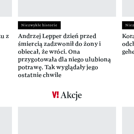
Niezwykłe historie
Niez
ku z
Andrzej Lepper dzień przed
Kora
śmiercią zadzwonił do żony i
odch
obiecał, że wróci. Ona
gehe
przygotowała dla niego ulubioną
potrawę. Tak wyglądały jego
ostatnie chwile
Akcje
Pokazywanie elementu 1 z 17