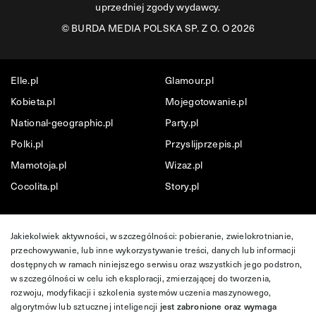
uprzedniej zgody wydawcy.
©
BURDA MEDIA POLSKA SP. Z O. O 2026
Elle.pl
Glamour.pl
Kobieta.pl
Mojegotowanie.pl
National-geographic.pl
Party.pl
Polki.pl
Przyslijprzepis.pl
Mamotoja.pl
Wizaz.pl
Cocolita.pl
Story.pl
Jakiekolwiek aktywności, w szczególności: pobieranie, zwielokrotnianie,
przechowywanie, lub inne wykorzystywanie treści, danych lub informacji
dostępnych w ramach niniejszego serwisu oraz wszystkich jego podstron,
w szczególności w celu ich eksploracji, zmierzającej do tworzenia,
rozwoju, modyfikacji i szkolenia systemów uczenia maszynowego,
algorytmów lub sztucznej inteligencji
jest zabronione oraz wymaga