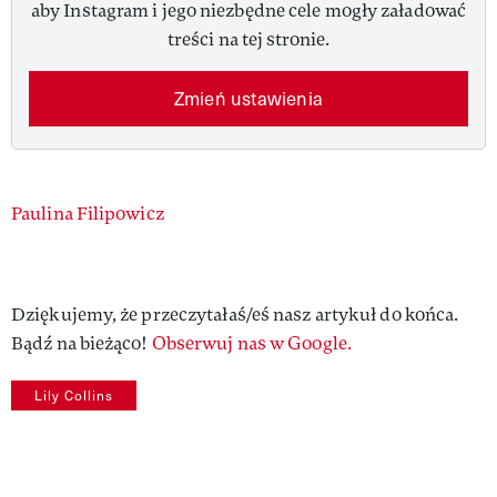
aby Instagram i jego niezbędne cele mogły załadować
treści na tej stronie.
Zmień ustawienia
Authors
Paulina Filipowicz
Dziękujemy, że przeczytałaś/eś nasz artykuł do końca.
Bądź na bieżąco!
Obserwuj nas w Google.
Lily Collins