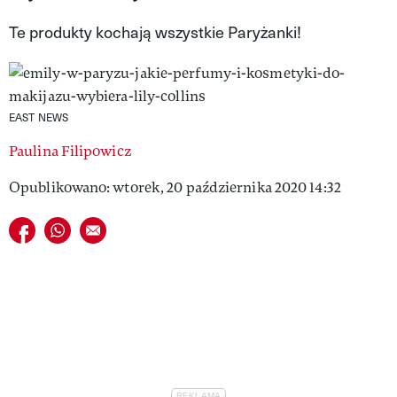
VIVA!LIFESTYLE
Te produkty kochają wszystkie Paryżanki!
VIVA!MAN
VIVA!PEOPLE POWER
EAST NEWS
VIVA!ITAKA
Paulina Filipowicz
MAGAZYN VIVA!
Opublikowano: wtorek, 20 października 2020 14:32
Udostępnij na facebook
Udostępnij na whatsapp
E-mail do przyjaciela