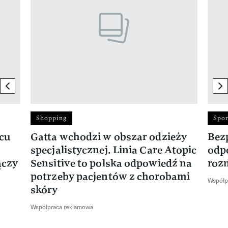
previous element
ne
Shopping
Spor
rcu
Gatta wchodzi w obszar odzieży
Bez
specjalistycznej. Linia Care Atopic
odp
ączy
Sensitive to polska odpowiedź na
roz
potrzeby pacjentów z chorobami
Współp
skóry
Współpraca reklamowa