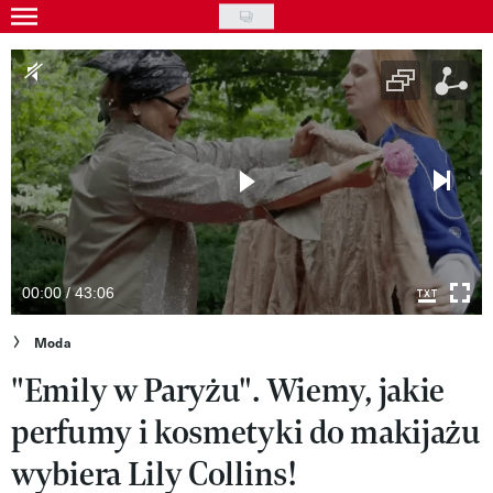
Skip
to
Gwiazdy
main
Ludzie
content
Moda
Uroda
Styl życia
Kultura
00:00 / 43:06
Wideo
Moda
"Emily w Paryżu". Wiemy, jakie
Nasze akcje
perfumy i kosmetyki do makijażu
VIVA!ART
wybiera Lily Collins!
VIVA!MODA