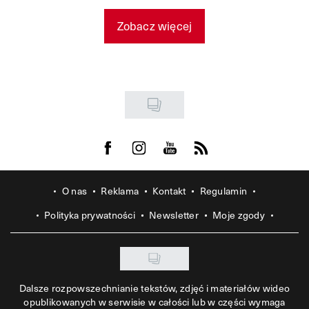
Zobacz więcej
Visit us on Facebook
Visit us on Instagram
Visit us on Youtube
Visit us on Rss
O nas
Reklama
Kontakt
Regulamin
Polityka prywatności
Newsletter
Moje zgody
Dalsze rozpowszechnianie tekstów, zdjęć i materiałów wideo
opublikowanych w serwisie w całości lub w części wymaga