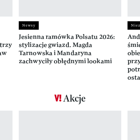
Newsy
Niez
Jesienna ramówka Polsatu 2026:
And
trzy
stylizacje gwiazd. Magda
śmie
ław
Tarnowska i Mandaryna
obie
zachwyciły obłędnymi lookami
prz
potr
osta
Akcje
Pokazywanie elementu 1 z 17