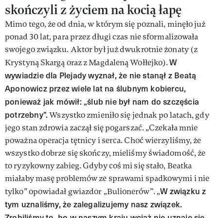
skończyli z życiem na kocią łapę
Mimo tego, że od dnia, w którym się poznali, minęło już
ponad 30 lat, para przez długi czas nie sformalizowała
swojego związku. Aktor był już dwukrotnie żonaty (z
W
Krystyną Skargą oraz z Magdaleną Wołłejko).
wywiadzie dla Plejady wyznał, że nie stanął z Beatą
Aponowicz przez wiele lat na ślubnym kobiercu,
ponieważ jak mówił: „ślub nie był nam do szczęścia
potrzebny”.
Wszystko zmieniło się jednak po latach, gdy
jego stan zdrowia zaczął się pogarszać. „Czekała mnie
poważna operacja tętnicy i serca. Choć wierzyliśmy, że
wszystko dobrze się skończy, mieliśmy świadomość, że
to ryzykowny zabieg. Gdyby coś mi się stało, Beatka
miałaby masę problemów ze sprawami spadkowymi i nie
W związku z
tylko” opowiadał gwiazdor „Bulionerów”. „
tym uznaliśmy, że zalegalizujemy nasz związek.
Zrobiliśmy to, bo w naszym kraju wciąż nie uznaje się