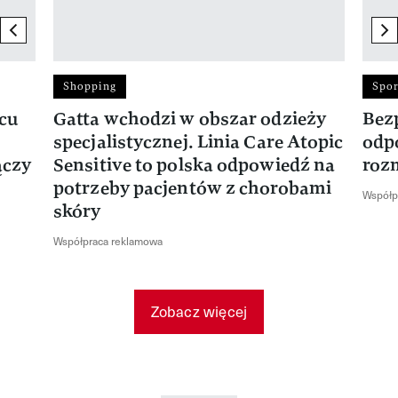
previous element
ne
Shopping
Spor
rcu
Gatta wchodzi w obszar odzieży
Bez
specjalistycznej. Linia Care Atopic
odp
ączy
Sensitive to polska odpowiedź na
roz
potrzeby pacjentów z chorobami
Współp
skóry
Współpraca reklamowa
Zobacz więcej