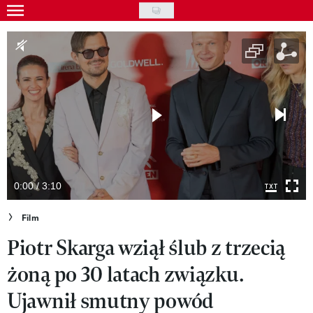
Skip
to
Gwiazdy
main
Ludzie
content
Moda
Uroda
Styl życia
Kultura
0:00 / 3:10
Wideo
Film
Piotr Skarga wziął ślub z trzecią
Nasze akcje
żoną po 30 latach związku.
VIVA!ART
Ujawnił smutny powód
VIVA!MODA