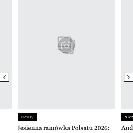
previous element
ne
Newsy
Niez
Jesienna ramówka Polsatu 2026:
And