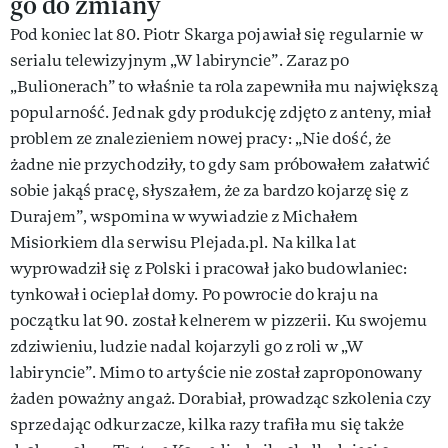
go do zmiany
Pod koniec lat 80. Piotr Skarga pojawiał się regularnie w
serialu telewizyjnym „W labiryncie”. Zaraz po
„Bulionerach” to właśnie ta rola zapewniła mu największą
popularność. Jednak gdy produkcję zdjęto z anteny, miał
problem ze znalezieniem nowej pracy: „Nie dość, że
żadne nie przychodziły, to gdy sam próbowałem załatwić
sobie jakąś pracę, słyszałem, że za bardzo kojarzę się z
Durajem”, wspomina w wywiadzie z Michałem
Misiorkiem dla serwisu Plejada.pl. Na kilka lat
wyprowadził się z Polski i pracował jako budowlaniec:
tynkował i ocieplał domy. Po powrocie do kraju na
początku lat 90. został kelnerem w pizzerii. Ku swojemu
zdziwieniu, ludzie nadal kojarzyli go z roli w „W
labiryncie”. Mimo to artyście nie został zaproponowany
żaden poważny angaż. Dorabiał, prowadząc szkolenia czy
sprzedając odkurzacze, kilka razy trafiła mu się także