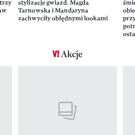
trzy
stylizacje gwiazd. Magda
śmie
ław
Tarnowska i Mandaryna
obie
zachwyciły obłędnymi lookami
prz
potr
osta
Akcje
Pokazywanie elementu 1 z 17