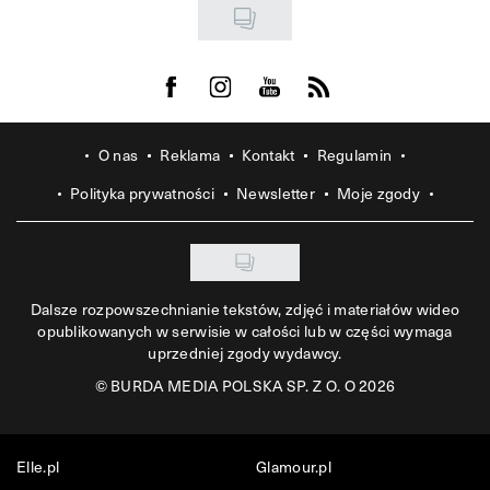
Visit us on Facebook
Visit us on Instagram
Visit us on Youtube
Visit us on Rss
O nas
Reklama
Kontakt
Regulamin
Polityka prywatności
Newsletter
Moje zgody
Dalsze rozpowszechnianie tekstów, zdjęć i materiałów wideo
opublikowanych w serwisie w całości lub w części wymaga
uprzedniej zgody wydawcy.
©
BURDA MEDIA POLSKA SP. Z O. O 2026
Elle.pl
Glamour.pl