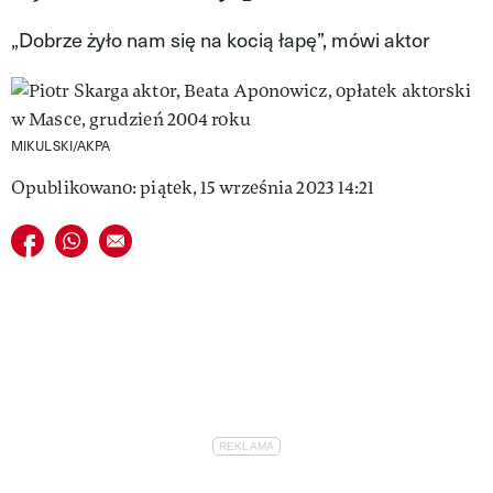
VIVA!LIFESTYLE
„Dobrze żyło nam się na kocią łapę”, mówi aktor
VIVA!MAN
VIVA!PEOPLE POWER
MIKULSKI/AKPA
VIVA!ITAKA
Opublikowano: piątek, 15 września 2023 14:21
MAGAZYN VIVA!
Udostępnij na facebook
Udostępnij na whatsapp
E-mail do przyjaciela