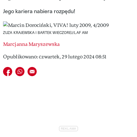
VIVA!LIFESTYLE
Jego kariera nabiera rozpędu!
VIVA!MAN
ZUZA KRAJEWSKA I BARTEK WIECZOREJ/LAF AM
VIVA!PEOPLE POWER
Marcjanna Maryszewska
VIVA!ITAKA
Opublikowano: czwartek, 29 lutego 2024 08:51
MAGAZYN VIVA!
Udostępnij na facebook
Udostępnij na whatsapp
E-mail do przyjaciela