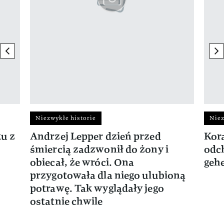
previous element
ne
Niezwykłe historie
Niez
ku z
Andrzej Lepper dzień przed
Kora
śmiercią zadzwonił do żony i
odch
obiecał, że wróci. Ona
gehe
przygotowała dla niego ulubioną
potrawę. Tak wyglądały jego
ostatnie chwile