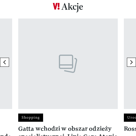
Akcje
Pokazywanie elementu 1 z 17
previous element
ne
Shopping
Uro
Gatta wchodzi w obszar odzieży
Ros