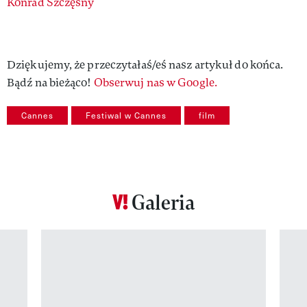
Authors
Konrad Szczęsny
Dziękujemy, że przeczytałaś/eś nasz artykuł do końca.
Bądź na bieżąco!
Obserwuj nas w Google.
Cannes
Festiwal w Cannes
film
Galeria
Pokazywanie elementu 1 z 12