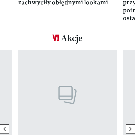
zachwyciły obłędnymi lookami
prz
potr
osta
Akcje
Pokazywanie elementu 1 z 17
previous element
ne