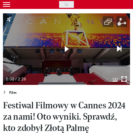
Skip
to
Gwiazdy
main
Ludzie
content
Moda
Uroda
Styl życia
Kultura
0:00 / 2:26
Wideo
Film
Festiwal Filmowy w Cannes 2024
Nasze akcje
za nami! Oto wyniki. Sprawdź,
VIVA!ART
kto zdobył Złotą Palmę
VIVA!MODA