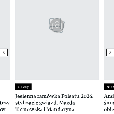
previous element
ne
Newsy
Niez
Jesienna ramówka Polsatu 2026:
And
trzy
stylizacje gwiazd. Magda
śmie
ław
Tarnowska i Mandaryna
obie