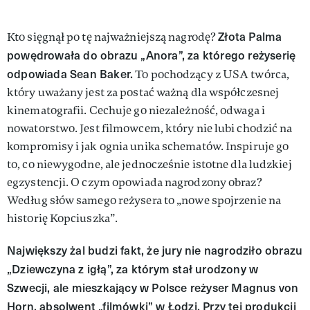
Złota Palma
Kto sięgnął po tę najważniejszą nagrodę?
powędrowała do obrazu „Anora”, za którego reżyserię
odpowiada Sean Baker.
To pochodzący z USA twórca,
który uważany jest za postać ważną dla współczesnej
kinematografii. Cechuje go niezależność, odwaga i
nowatorstwo. Jest filmowcem, który nie lubi chodzić na
kompromisy i jak ognia unika schematów. Inspiruje go
to, co niewygodne, ale jednocześnie istotne dla ludzkiej
egzystencji. O czym opowiada nagrodzony obraz?
Według słów samego reżysera to „nowe spojrzenie na
historię Kopciuszka”.
Największy żal budzi fakt, że jury nie nagrodziło obrazu
„Dziewczyna z igłą”, za którym stał urodzony w
Szwecji, ale mieszkający w Polsce reżyser Magnus von
Horn, absolwent „filmówki” w Łodzi. Przy tej produkcji