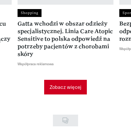
Shopping
Spor
rcu
Gatta wchodzi w obszar odzieży
Bez
specjalistycznej. Linia Care Atopic
odp
ączy
Sensitive to polska odpowiedź na
roz
potrzeby pacjentów z chorobami
Współp
skóry
Współpraca reklamowa
Zobacz więcej