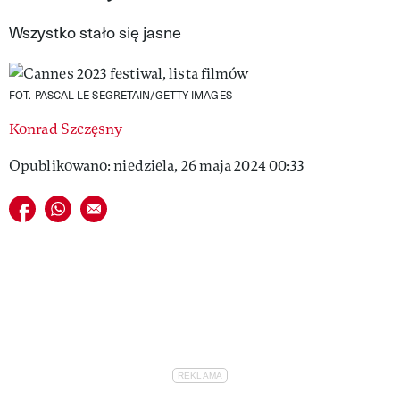
VIVA!LIFESTYLE
Wszystko stało się jasne
VIVA!MAN
FOT. PASCAL LE SEGRETAIN/GETTY IMAGES
VIVA!PEOPLE POWER
Konrad Szczęsny
VIVA!ITAKA
Opublikowano: niedziela, 26 maja 2024 00:33
MAGAZYN VIVA!
Udostępnij na facebook
Udostępnij na whatsapp
E-mail do przyjaciela