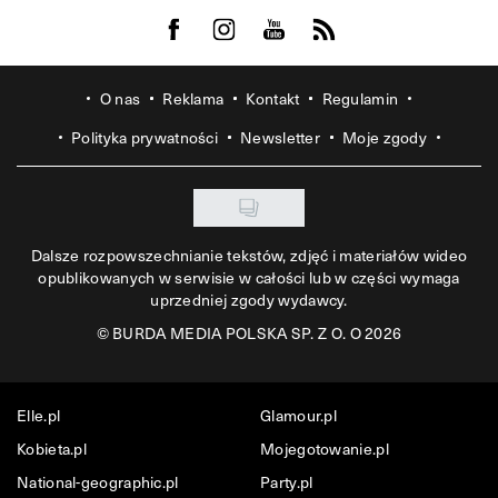
Visit us on Facebook
Visit us on Instagram
Visit us on Youtube
Visit us on Rss
O nas
Reklama
Kontakt
Regulamin
Polityka prywatności
Newsletter
Moje zgody
Dalsze rozpowszechnianie tekstów, zdjęć i materiałów wideo
opublikowanych w serwisie w całości lub w części wymaga
uprzedniej zgody wydawcy.
©
BURDA MEDIA POLSKA SP. Z O. O 2026
Elle.pl
Glamour.pl
Kobieta.pl
Mojegotowanie.pl
National-geographic.pl
Party.pl