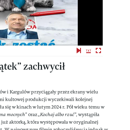
ątek” zachwycił
w i Kargulów przyciągały przez ekrany wielu
ni kultowej produkcji wyczekiwali kolejnej
iła się w kinach w lutym 2024 r. Pół wieku temu w
 ma mocnych”
oraz
„Kochaj albo rzuć”,
wystąpiła
już aktorką, która występowała w oryginalnej
lat. W najnowszym filmie zobaczyliśmy ją jednak w