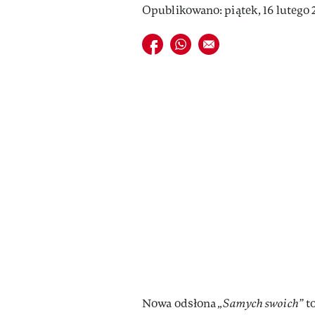
Opublikowano: piątek, 16 lutego 
Udostępnij na facebook
Udostępnij na whatsapp
E-mail do przyjaciela
Nowa odsłona
„Samych swoich”
to