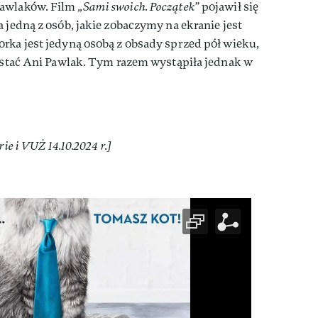
Pawlaków. Film
„Sami swoich. Początek”
pojawił się
 jedną z osób, jakie zobaczymy na ekranie jest
ktorka jest jedyną osobą z obsady sprzed pół wieku,
postać Ani Pawlak. Tym razem wystąpiła jednak w
]
ie i VUŻ 14.10.2024 r.]