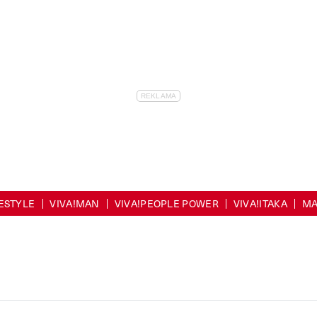
FESTYLE
VIVA!MAN
VIVA!PEOPLE POWER
VIVA!ITAKA
MA