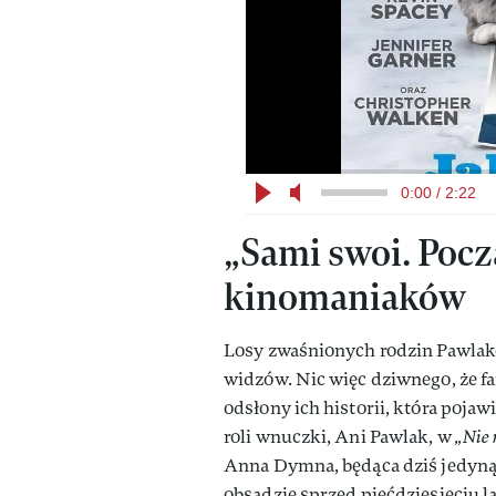
0:00 / 2:22
„Sami swoi. Pocz
kinomaniaków
Losy zwaśnionych rodzin Pawlakó
widzów. Nic więc dziwnego, że fa
odsłony ich historii, która pojaw
roli wnuczki, Ani Pawlak, w
„Nie
Anna Dymna, będąca dziś jedyną 
obsadzie sprzed pięćdziesięciu 