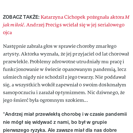
ZOBACZ TAKŻE:
Katarzyna Cichopek pożegnała aktora
M
jak miłość
. Andrzej Precigs wcielał się w jej serialowego
ojca
Następnie zabrała głos w sprawie choroby zmarłego
artysty. Aktorka wyznała, że jej przyjaciel od lat chorował
przewlekle. Problemy zdrowotne utrudniały mu pracę i
funkcjonowanie w świecie opanowanym pandemią, lecz
uśmiech nigdy nie schodził z jego twarzy. Nie poddawał
się, a wszystkich wokół zapewniał o swoim doskonałym
samopoczuciu i zarażał optymizmem. Nic dziwnego, że
jego śmierć była ogromnym szokiem...
Andrzej miał przewlekłą chorobę i w czasie pandemii
"
nie mógł się widywać z nami, bo był w grupie
pierwszego ryzyka. Ale zawsze miał dla nas dobre