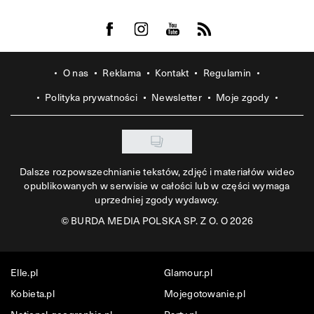
Visit us on Facebook
Visit us on Instagram
Visit us on Youtube
Visit us on Rss
O nas
Reklama
Kontakt
Regulamin
Polityka prywatności
Newsletter
Moje zgody
Dalsze rozpowszechnianie tekstów, zdjęć i materiałów wideo
opublikowanych w serwisie w całości lub w części wymaga
uprzedniej zgody wydawcy.
©
BURDA MEDIA POLSKA SP. Z O. O 2026
Elle.pl
Glamour.pl
Kobieta.pl
Mojegotowanie.pl