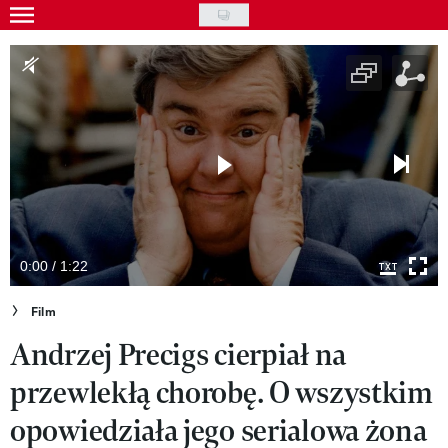
Skip
to
Gwiazdy
main
Ludzie
content
Moda
Uroda
Styl życia
Kultura
0:00 / 1:22
Wideo
Film
Andrzej Precigs cierpiał na
Nasze akcje
przewlekłą chorobę. O wszystkim
VIVA!ART
opowiedziała jego serialowa żona
VIVA!MODA