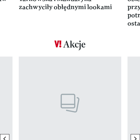
zachwyciły obłędnymi lookami
prz
potr
osta
Akcje
Pokazywanie elementu 1 z 17
previous element
ne