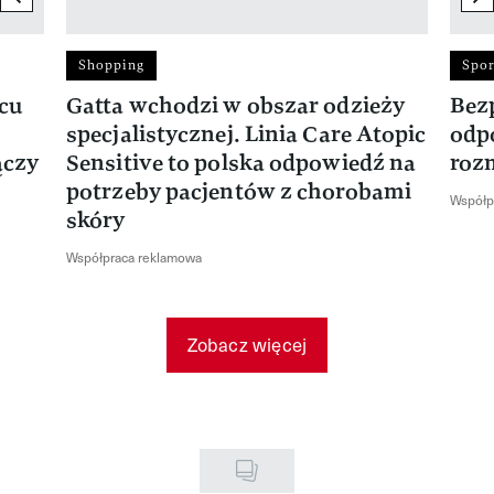
Shopping
Spor
rcu
Gatta wchodzi w obszar odzieży
Bez
specjalistycznej. Linia Care Atopic
odp
ączy
Sensitive to polska odpowiedź na
roz
potrzeby pacjentów z chorobami
Współp
skóry
Współpraca reklamowa
Zobacz więcej