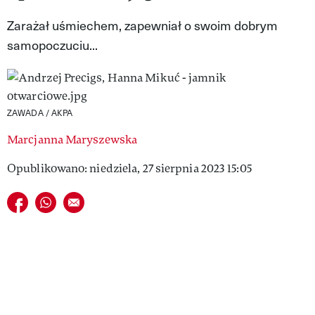
VIVA!LIFESTYLE
Zarażał uśmiechem, zapewniał o swoim dobrym
samopoczuciu...
VIVA!MAN
VIVA!PEOPLE POWER
VIVA!ITAKA
ZAWADA / AKPA
MAGAZYN VIVA!
Marcjanna Maryszewska
Opublikowano: niedziela, 27 sierpnia 2023 15:05
Udostępnij na facebook
Udostępnij na whatsapp
E-mail do przyjaciela