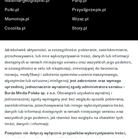
National-geographic.pl
Party.pl
Polki.pl
Przyslijprzepis.pl
Mamotoja.pl
Wizaz.pl
Cocolita.pl
Story.pl
Jakiekolwiek aktywności, w szczególności: pobieranie, zwielokrotnianie,
przechowywanie, lub inne wykorzystywanie treści, danych lub informacji
dostępnych w ramach niniejszego serwisu oraz wszystkich jego podstron,
w szczególności w celu ich eksploracji, zmierzającej do tworzenia,
rozwoju, modyfikacji i szkolenia systemów uczenia maszynowego,
algorytmów lub sztucznej inteligencji
jest zabronione oraz wymaga
uprzedniej, jednoznacznie wyrażonej zgody administratora serwisu –
Burda Media Polska sp. z o.o.
Obowiązek uzyskania wyraźnej i
jednoznacznej zgody wymagany jest bez względu sposób pobierania,
zwielokrotniania, przechowywania lub innego wykorzystywania treści,
danych lub informacji dostępnych w ramach niniejszego serwisu oraz
wszystkich jego podstron, jak również bez względu na charakter tych
treści, danych i informacji.
Powyższe nie dotyczy wyłącznie przypadków wykorzystywania treści,