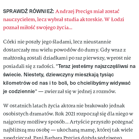
SPRAWDŹ RÓWNIEŻ:
Andrzej Precigs miał zostać
nauczycielem, lecz wybrał studia aktorskie. W Łodzi
poznał miłość swojego życia...
Córki nie poszły jego śladami, lecz nieustannie
dostarczały mu wielu powodów do dumy. Gdy wraz z
małżonką zostali dziadkami po raz pierwszy, wprost nie
Teraz jesteśmy najszczęśliwsi na
posiadali się z radości. "
świecie. Niestety, dziewczyny mieszkają tysiąc
kilometrów od nas i to boli, bo chcielibyśmy widywać
je codziennie
" — zwierzał się w jednej z rozmów.
W ostatnich latach życia aktora nie brakowało jednak
osobistych dramatów. Rok 2021 rozpoczął się dla niego w
najgorszy możliwy sposób... Artyście przyszło pożegnać
najbliższą mu osobę — ukochaną mamę, której tak wiele
zawdzięczał. Pani Barbara Precigs dożyła sędziwego