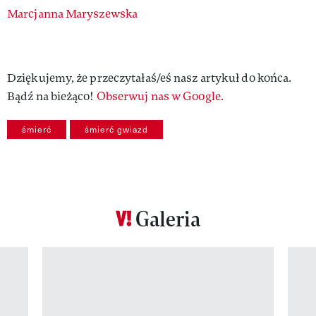
Authors
Marcjanna Maryszewska
Dziękujemy, że przeczytałaś/eś nasz artykuł do końca.
Bądź na bieżąco!
Obserwuj nas w Google.
śmierć
śmierć gwiazd
Galeria
Pokazywanie elementu 1 z 12