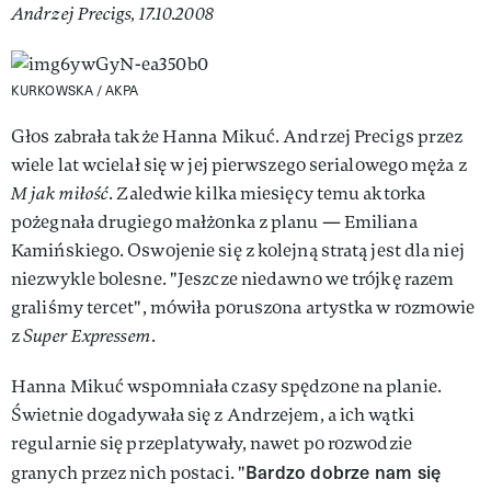
Andrzej Precigs, 17.10.2008
KURKOWSKA / AKPA
Głos zabrała także Hanna Mikuć. Andrzej Precigs przez
wiele lat wcielał się w jej pierwszego serialowego męża z
M jak miłość
. Zaledwie kilka miesięcy temu aktorka
pożegnała drugiego małżonka z planu — Emiliana
Kamińskiego. Oswojenie się z kolejną stratą jest dla niej
niezwykle bolesne. "Jeszcze niedawno we trójkę razem
graliśmy tercet", mówiła poruszona artystka w rozmowie
z
Super Expressem
.
Hanna Mikuć wspomniała czasy spędzone na planie.
Świetnie dogadywała się z Andrzejem, a ich wątki
regularnie się przeplatywały, nawet po rozwodzie
Bardzo dobrze nam się
granych przez nich postaci. "