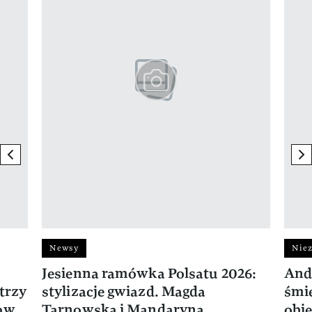
previous element
ne
Newsy
Niez
Jesienna ramówka Polsatu 2026:
And
trzy
stylizacje gwiazd. Magda
śmie
ław
Tarnowska i Mandaryna
obie