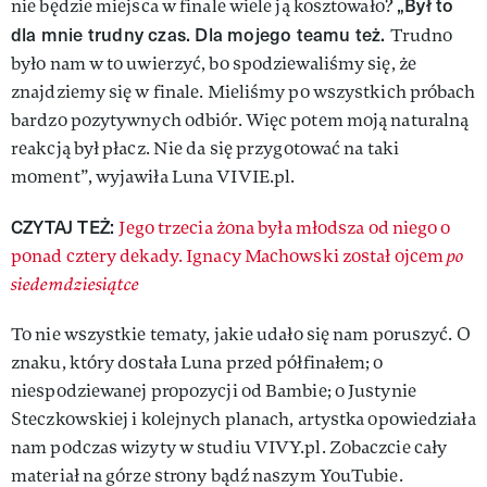
„Był to
nie będzie miejsca w finale wiele ją kosztowało?
dla mnie trudny czas. Dla mojego teamu też.
Trudno
było nam w to uwierzyć, bo spodziewaliśmy się, że
znajdziemy się w finale. Mieliśmy po wszystkich próbach
bardzo pozytywnych odbiór. Więc potem moją naturalną
reakcją był płacz. Nie da się przygotować na taki
moment”, wyjawiła Luna VIVIE.pl.
CZYTAJ TEŻ:
Jego trzecia żona była młodsza od niego o
ponad cztery dekady. Ignacy Machowski został ojcem
po
siedemdziesiątce
To nie wszystkie tematy, jakie udało się nam poruszyć. O
znaku, który dostała Luna przed półfinałem; o
niespodziewanej propozycji od Bambie; o Justynie
Steczkowskiej i kolejnych planach, artystka opowiedziała
nam podczas wizyty w studiu VIVY.pl. Zobaczcie cały
materiał na górze strony bądź naszym YouTubie.