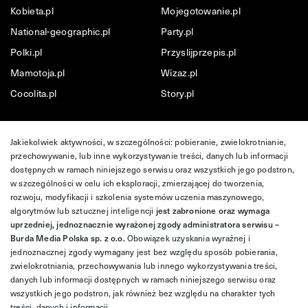
Kobieta.pl
Mojegotowanie.pl
National-geographic.pl
Party.pl
Polki.pl
Przyslijprzepis.pl
Mamotoja.pl
Wizaz.pl
Cocolita.pl
Story.pl
Jakiekolwiek aktywności, w szczególności: pobieranie, zwielokrotnianie,
przechowywanie, lub inne wykorzystywanie treści, danych lub informacji
dostępnych w ramach niniejszego serwisu oraz wszystkich jego podstron,
w szczególności w celu ich eksploracji, zmierzającej do tworzenia,
rozwoju, modyfikacji i szkolenia systemów uczenia maszynowego,
algorytmów lub sztucznej inteligencji
jest zabronione oraz wymaga
uprzedniej, jednoznacznie wyrażonej zgody administratora serwisu –
Burda Media Polska sp. z o.o.
Obowiązek uzyskania wyraźnej i
jednoznacznej zgody wymagany jest bez względu sposób pobierania,
zwielokrotniania, przechowywania lub innego wykorzystywania treści,
danych lub informacji dostępnych w ramach niniejszego serwisu oraz
wszystkich jego podstron, jak również bez względu na charakter tych
treści, danych i informacji.