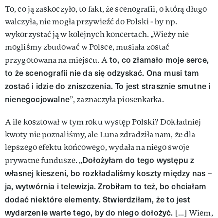
To, co ją zaskoczyło, to fakt, że scenografii, o którą długo
walczyła, nie mogła przywieźć do Polski - by np.
wykorzystać ją w kolejnych koncertach. „Wieży nie
mogliśmy zbudować w Polsce, musiała zostać
to, co złamało moje serce,
przygotowana na miejscu. A
to że scenografii nie da się odzyskać. Ona musi tam
zostać i idzie do zniszczenia. To jest strasznie smutne i
nienegocjowalne
”, zaznaczyła piosenkarka.
A ile kosztował w tym roku występ Polski? Dokładniej
kwoty nie poznaliśmy, ale Luna zdradziła nam, że dla
lepszego efektu końcowego, wydała na niego swoje
Dołożyłam do tego występu z
prywatne fundusze. „
własnej kieszeni, bo rozkładaliśmy koszty między nas –
ja, wytwórnia i telewizja. Zrobiłam to też, bo chciałam
dodać niektóre elementy. Stwierdziłam, że to jest
wydarzenie warte tego, by do niego dołożyć.
[…] Wiem,