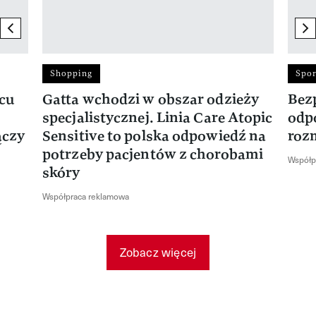
previous element
ne
Shopping
Spor
rcu
Gatta wchodzi w obszar odzieży
Bez
specjalistycznej. Linia Care Atopic
odp
ączy
Sensitive to polska odpowiedź na
roz
potrzeby pacjentów z chorobami
Współp
skóry
Współpraca reklamowa
Zobacz więcej