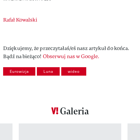
Authors
Rafał Kowalski
Dziękujemy, że przeczytałaś/eś nasz artykuł do końca.
Bądź na bieżąco!
Obserwuj nas w Google.
Eurowizja
Luna
wideo
Galeria
Pokazywanie elementu 1 z 12