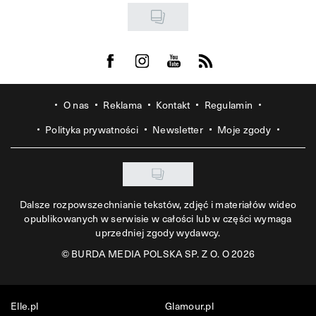
Visit us on Facebook
Visit us on Instagram
Visit us on Youtube
Visit us on Rss
O nas
Reklama
Kontakt
Regulamin
Polityka prywatności
Newsletter
Moje zgody
Dalsze rozpowszechnianie tekstów, zdjęć i materiałów wideo
opublikowanych w serwisie w całości lub w części wymaga
uprzedniej zgody wydawcy.
©
BURDA MEDIA POLSKA SP. Z O. O 2026
Elle.pl
Glamour.pl