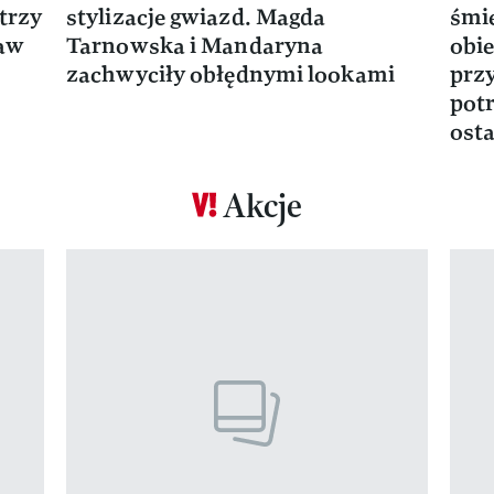
trzy
stylizacje gwiazd. Magda
śmie
ław
Tarnowska i Mandaryna
obie
zachwyciły obłędnymi lookami
prz
potr
osta
Akcje
Pokazywanie elementu 1 z 17