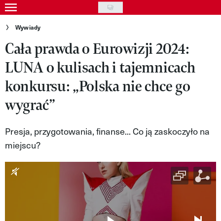
Skip
to
Gwiazdy
Wywiady
main
Cała prawda o Eurowizji 2024:
Ludzie
content
LUNA o kulisach i tajemnicach
Moda
konkursu: „Polska nie chce go
Uroda
wygrać”
Styl życia
Kultura
Presja, przygotowania, finanse... Co ją zaskoczyło na
miejscu?
Wideo
Nasze akcje
VIVA!ART
VIVA!MODA