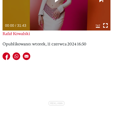
VIVA!LIFESTYLE
VIVA!MAN
00:00 / 31:43
VIVA!PEOPLE POWER
Rafał Kowalski
VIVA!ITAKA
Opublikowano: wtorek, 11 czerwca 2024 16:50
MAGAZYN VIVA!
Udostępnij na facebook
Udostępnij na whatsapp
E-mail do przyjaciela