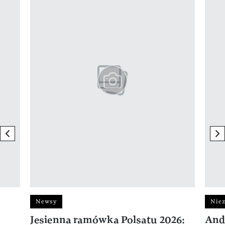
previous element
ne
Newsy
Niez
Jesienna ramówka Polsatu 2026:
And