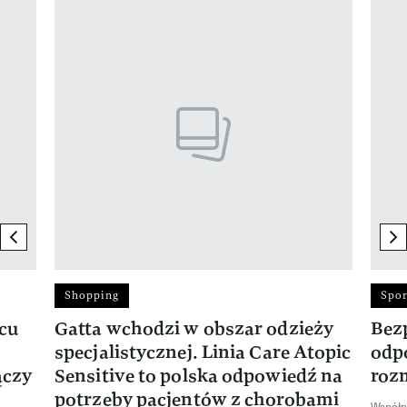
Pokazywanie elementu 1 z 17
previous element
ne
Shopping
Spor
rcu
Gatta wchodzi w obszar odzieży
Bez
specjalistycznej. Linia Care Atopic
odp
ączy
Sensitive to polska odpowiedź na
roz
potrzeby pacjentów z chorobami
Współp