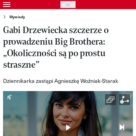
Skip
to
Gwiazdy
Wywiady
main
Gabi Drzewiecka szczerze o
Ludzie
content
prowadzeniu Big Brothera:
Moda
„Okoliczności są po prostu
Uroda
straszne”
Styl życia
Kultura
Dziennikarka zastąpi Agnieszkę Woźniak-Starak
Wideo
Nasze akcje
VIVA!ART
VIVA!MODA