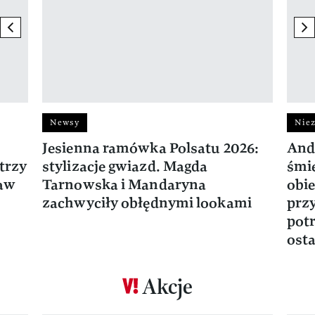
previous element
ne
Newsy
Niez
Jesienna ramówka Polsatu 2026:
And
trzy
stylizacje gwiazd. Magda
śmie
ław
Tarnowska i Mandaryna
obie
zachwyciły obłędnymi lookami
prz
potr
osta
Akcje