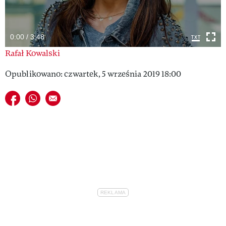
VIVA!LIFESTYLE
VIVA!MAN
0:00 / 3:48
Rafał Kowalski
VIVA!PEOPLE POWER
Opublikowano: czwartek, 5 września 2019 18:00
VIVA!ITAKA
Udostępnij na facebook
Udostępnij na whatsapp
E-mail do przyjaciela
MAGAZYN VIVA!