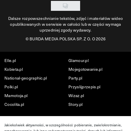
Dalsze rozpowszechnianie tekstów, zdjęć i materiałów wideo
opublikowanych w serwisie w całości lub w części wymaga
uprzedniej zgody wydawcy.
©
BURDA MEDIA POLSKA SP. Z O. O 2026
Elle.pl
Glamour.pl
Kobieta.pl
Mojegotowanie.pl
National-geographic.pl
Party.pl
Polki.pl
Przyslijprzepis.pl
Mamotoja.pl
Wizaz.pl
Cocolita.pl
Story.pl
Jakiekolwiek aktywności, w szczególności: pobieranie, zwielokrotnianie,
przechowywanie, lub inne wykorzystywanie treści, danych lub informacji