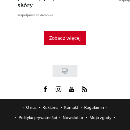
skóry
Współpraca reklamowa
Zobacz więcej
Visit us on Facebook
Visit us on Instagram
Visit us on Youtube
Visit us on Rss
O nas
Reklama
Kontakt
Regulamin
Polityka prywatności
Newsletter
Moje zgody