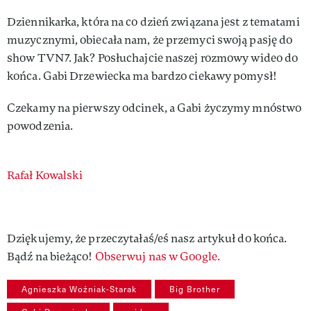
Dziennikarka, która na co dzień związana jest z tematami
muzycznymi, obiecała nam, że przemyci swoją pasję do
show TVN7. Jak? Posłuchajcie naszej rozmowy wideo do
końca. Gabi Drzewiecka ma bardzo ciekawy pomysł!
Czekamy na pierwszy odcinek, a Gabi życzymy mnóstwo
powodzenia.
Authors
Rafał Kowalski
Dziękujemy, że przeczytałaś/eś nasz artykuł do końca.
Bądź na bieżąco!
Obserwuj nas w Google.
Agnieszka Woźniak-Starak
Big Brother