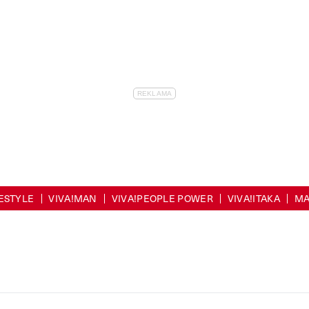
FESTYLE
VIVA!MAN
VIVA!PEOPLE POWER
VIVA!ITAKA
MA