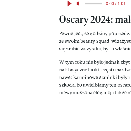
0:00 / 1:01
Oscary 2024: mak
Pewne jest, że godziny poprzedz
ze swoim beauty squad: wizażysta
się zrobić wszystko, by to właśni
W tym roku nie było jednak zbyt
na klasyczne looki, często bardz
nawet karminowe szminki były r
szkoda, bo uwielbiamy ten oscaro
niewymuszona elegancja także ro