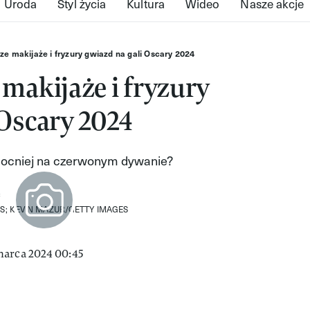
Uroda
Styl życia
Kultura
Wideo
Nasze akcje
ze makijaże i fryzury gwiazd na gali Oscary 2024
 makijaże i fryzury
 Oscary 2024
jmocniej na czerwonym dywanie?
S; KEVIN MAZUR/GETTY IMAGES
marca 2024 00:45