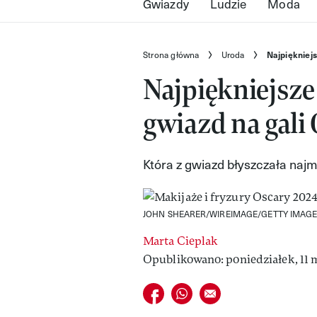
Gwiazdy
Ludzie
Moda
Strona główna
Uroda
Najpiękniejs
Najpiękniejsze
gwiazd na gali
Która z gwiazd błyszczała na
JOHN SHEARER/WIREIMAGE/GETTY IMAGE
Marta Cieplak
Opublikowano: poniedziałek, 11 
Udostępnij na facebook
Udostępnij na whatsapp
E-mail do przyjaciela