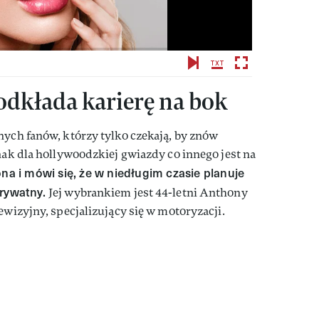
odkłada karierę na bok
nych fanów, którzy tylko czekają, by znów
dnak dla hollywoodzkiej gwiazdy co innego jest na
ona i mówi się, że w niedługim czasie planuje
prywatny.
Jej wybrankiem jest 44-letni Anthony
ewizyjny, specjalizujący się w motoryzacji.