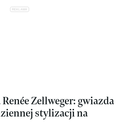
a Renée Zellweger: gwiazda
iennej stylizacji na