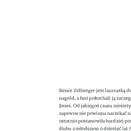
Renée Zellweger jest laureatką 
nagród, a fani pokochali ją szcze
Jones. Od jakiegoś czasu niestet
zapewne nie powinna narzekać na
ostatnio postanowiła bardziej poś
ślubu z młodszym o dziesięć la