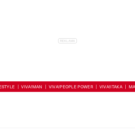
FESTYLE
VIVA!MAN
VIVA!PEOPLE POWER
VIVA!ITAKA
MA