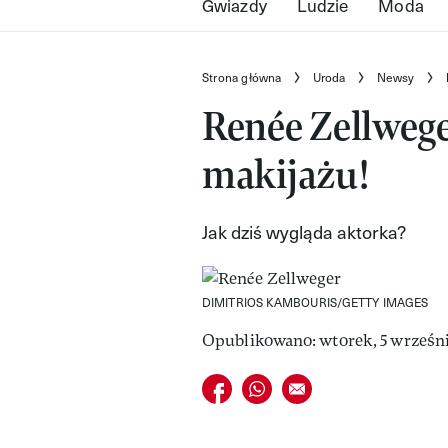
Gwiazdy
Ludzie
Moda
Strona główna
Uroda
Newsy
Renée Zellwege
makijażu!
Jak dziś wygląda aktorka?
DIMITRIOS KAMBOURIS/GETTY IMAGES
Opublikowano: wtorek, 5 wrześni
Udostępnij na facebook
Udostępnij na whatsapp
E-mail do przyjaciela