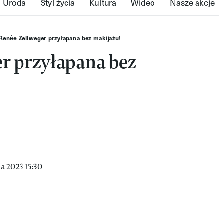
Uroda
Styl życia
Kultura
Wideo
Nasze akcje
Renée Zellweger przyłapana bez makijażu!
r przyłapana bez
a 2023 15:30