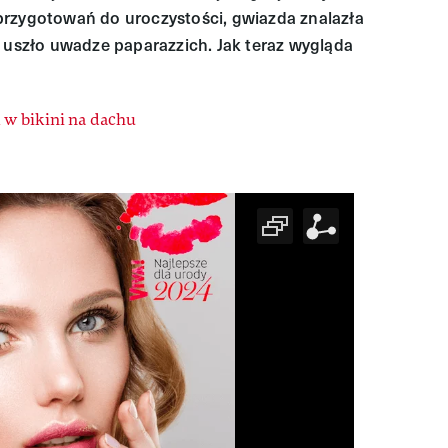
rzygotowań do uroczystości, gwiazda znalazła
e uszło uwadze paparazzich. Jak teraz wygląda
 w bikini na dachu